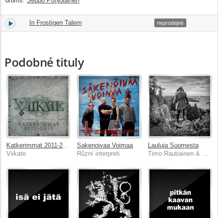
drums:
Seppo Pohjolainen
In Frostigen Talern
8.
04:56
neprodejné
Podobné tituly
Katkerimmat 2011-2017
Sakenoivaa Voimaa
Lauluja Suomesta
Viikate
Různí interpreti
Timo Rautiainen & Trio Niskalaukaus