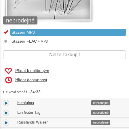
neprodejné
Stažení MP3
Stažení FLAC
+ MP3
Nelze zakoupit
Přidat k oblíbeným
Hlídat dostupnost
34:33
Celková stopáž:
Fernfahrer
1.
03:38
neprodejné
Ein Guter Tag
2.
03:42
neprodejné
Russlands Waisen
3.
04:26
neprodejné