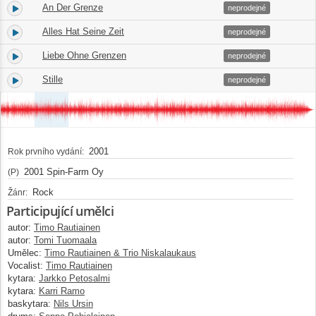
An Der Grenze
4.
04:21
neprodejné
Alles Hat Seine Zeit
5.
05:09
neprodejné
Liebe Ohne Grenzen
6.
03:44
neprodejné
Stille
7.
04:37
neprodejné
2001
Rok prvního vydání:
2001 Spin-Farm Oy
(P)
Rock
Žánr:
Participující umělci
autor:
Timo Rautiainen
autor:
Tomi Tuomaala
Umělec:
Timo Rautiainen & Trio Niskalaukaus
Vocalist:
Timo Rautiainen
kytara:
Jarkko Petosalmi
kytara:
Karri Ramo
baskytara:
Nils Ursin