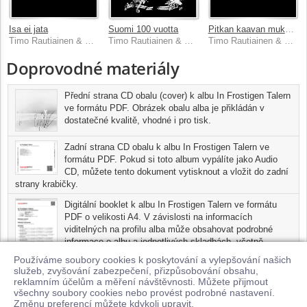
Isa ei jata
Suomi 100 vuotta
Pitkan kaavan mukaan
Timo Rautiainen & Trio Niskalaukaus
Timo Rautiainen & Trio Niskalaukaus
Timo Rautiainen & Trio Niskalaukaus
Doprovodné materiály
Přední strana CD obalu (cover) k albu In Frostigen Talern
ve formátu PDF. Obrázek obalu alba je přikládán v
dostatečné kvalitě, vhodné i pro tisk.
Zadní strana CD obalu k albu In Frostigen Talern ve
formátu PDF. Pokud si toto album vypálíte jako Audio
CD, můžete tento dokument vytisknout a vložit do zadní
strany krabičky.
Digitální booklet k albu In Frostigen Talern ve formátu
PDF o velikosti A4. V závislosti na informacích
viditelných na profilu alba může obsahovat podrobné
informace o albu a jednotlivých skladbách, včetně
seznamu participujících umělců, přesného data a místa
Používáme soubory cookies k poskytování a vylepšování našich
nahrání pro každou ze skladeb. Digitální booklet je tisknutelnou
služeb, zvyšování zabezpečení, přizpůsobování obsahu,
variantou profilu alba.
reklamním účelům a měření návštěvnosti. Můžete přijmout
všechny soubory cookies nebo provést podrobné nastavení.
Pro možnost stažení doprovodných materiálů je nutné mít zakoupenu
Změnu preferencí můžete kdykoli upravit.