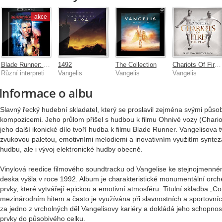
akce
Blade Runner: The Final Cut
1492
The Collection
Chariots Of Fire - The Play
Různí interpreti
Vangelis
Vangelis
Vangelis
Informace o albu
Slavný řecký hudební skladatel, který se proslavil zejména svými působ
kompozicemi. Jeho průlom přišel s hudbou k filmu Ohnivé vozy (Chariots
jeho další ikonické dílo tvoří hudba k filmu Blade Runner. Vangelisova 
zvukovou paletou, emotivními melodiemi a inovativním využitím syntezát
hudbu, ale i vývoj elektronické hudby obecně.
Vinylová reedice filmového soundtracku od Vangelise ke stejnojmenné
deska vyšla v roce 1992. Album je charakteristické monumentální orche
prvky, které vytvářejí epickou a emotivní atmosféru. Titulní skladba „C
mezinárodním hitem a často je využívána při slavnostních a sportovní
za jedno z vrcholných děl Vangelisovy kariéry a dokládá jeho schopnos
prvky do působivého celku.