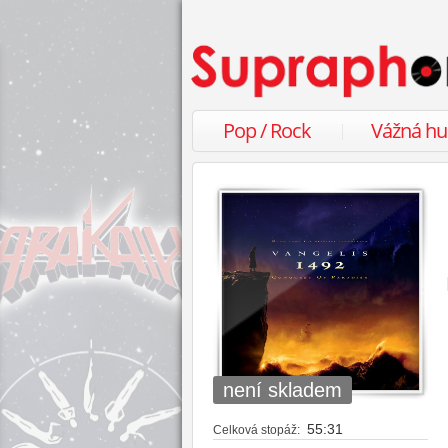
Pop / Rock
Vážná h
není skladem
55:31
Celková stopáž: