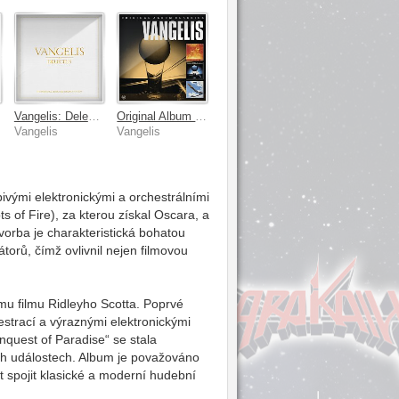
Vangelis: Delectus [Remastered]
Original Album Classics
Vangelis
Vangelis
ivými elektronickými a orchestrálními
 of Fire), za kterou získal Oscara, a
tvorba je charakteristická bohatou
orů, čímž ovlivnil nejen filmovou
mu filmu Ridleyho Scotta. Poprvé
strací a výraznými elektronickými
onquest of Paradise“ se stala
ch událostech. Album je považováno
t spojit klasické a moderní hudební