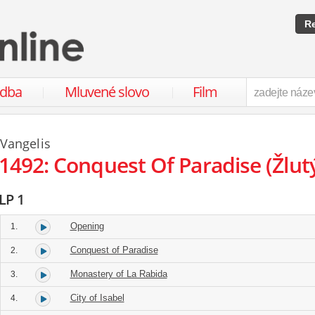
Re
udba
Mluvené slovo
Film
Vangelis
1492: Conquest Of Paradise (Žlutý
LP 1
Opening
1.
Conquest of Paradise
2.
Monastery of La Rabida
3.
City of Isabel
4.