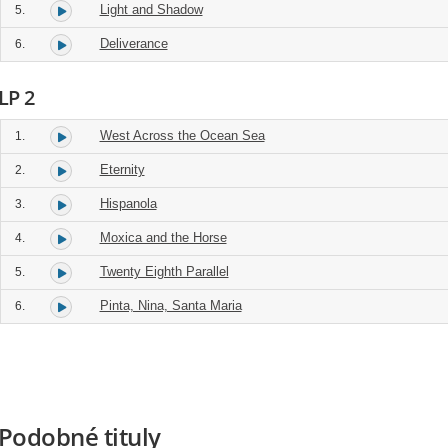
Light and Shadow
5.
Deliverance
6.
LP 2
West Across the Ocean Sea
1.
Eternity
2.
Hispanola
3.
Moxica and the Horse
4.
Twenty Eighth Parallel
5.
Pinta, Nina, Santa Maria
6.
Podobné tituly