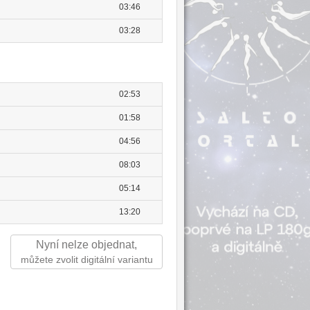
03:46
03:28
02:53
01:58
04:56
08:03
05:14
13:20
Nyní nelze objednat,
můžete zvolit digitální variantu