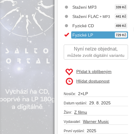
Stažení MP3
339 Kč
Stažení FLAC
+ MP3
441 Kč
Fyzické CD
499 Kč
Fyzické LP
729 Kč
Nyní nelze objednat,
můžete zvolit digitální variantu
Přidat k oblíbeným
Hlídat dostupnost
2×LP
Nosiče:
29. 8. 2025
Datum vydání:
Z filmu
Žánr:
Warner Music
Vydavatel:
2025
První vydání: