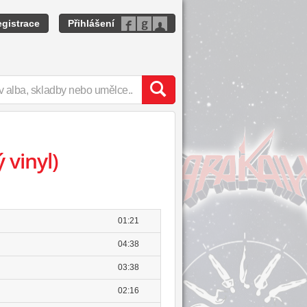
gistrace
Přihlášení
 vinyl)
01:21
04:38
03:38
02:16