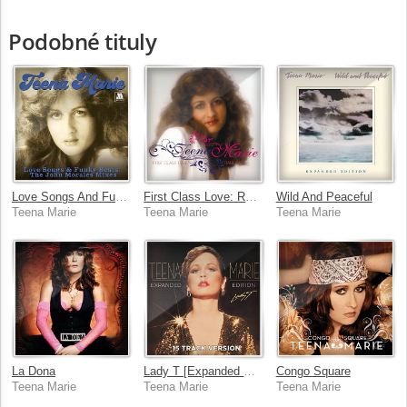
Podobné tituly
Love Songs And Funky Beats: The John Morales Mixes
First Class Love: Rare Tee [Deluxe Edition]
Wild And Peaceful
Teena Marie
Teena Marie
Teena Marie
La Dona
Lady T [Expanded Edition]
Congo Square
Teena Marie
Teena Marie
Teena Marie