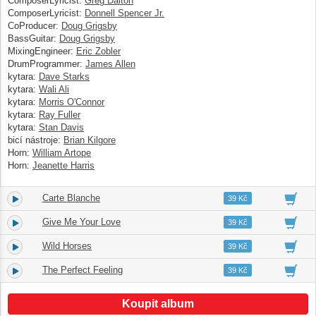
ComposerLyricist:
Greg Dalton
ComposerLyricist:
Donnell Spencer Jr.
CoProducer:
Doug Grigsby
BassGuitar:
Doug Grigsby
MixingEngineer:
Eric Zobler
DrumProgrammer:
James Allen
kytara:
Dave Starks
kytara:
Wali Ali
kytara:
Morris O'Connor
kytara:
Ray Fuller
kytara:
Stan Davis
bicí nástroje:
Brian Kilgore
Horn:
William Artope
Horn:
Jeanette Harris
Carte Blanche
9.
05:18
39 Kč
Give Me Your Love
10.
04:56
39 Kč
Wild Horses
11.
05:17
39 Kč
The Perfect Feeling
12.
05:47
39 Kč
Koupit album