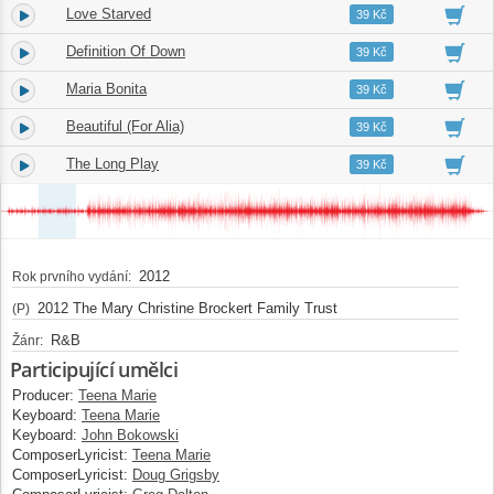
Love Starved
4.
04:44
39 Kč
Definition Of Down
5.
04:49
39 Kč
Maria Bonita
6.
05:15
39 Kč
Beautiful (For Alia)
7.
05:44
39 Kč
The Long Play
8.
06:30
39 Kč
2012
Rok prvního vydání:
2012 The Mary Christine Brockert Family Trust
(P)
R&B
Žánr:
Participující umělci
Producer:
Teena Marie
Keyboard:
Teena Marie
Keyboard:
John Bokowski
ComposerLyricist:
Teena Marie
ComposerLyricist:
Doug Grigsby