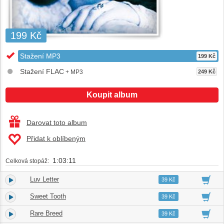
199 Kč
Stažení MP3
199 Kč
Stažení FLAC
+ MP3
249 Kč
Koupit album
Darovat toto album
Přidat k oblíbeným
1:03:11
Celková stopáž:
Luv Letter
1.
04:37
39 Kč
Sweet Tooth
2.
05:36
39 Kč
Rare Breed
3.
04:38
39 Kč