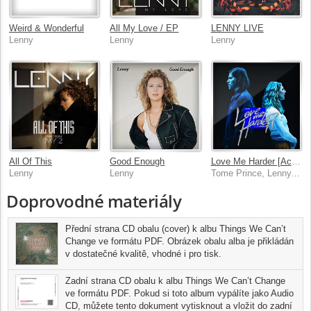
Weird & Wonderful
All My Love / EP
LENNY LIVE
Lenny
Lenny
Lenny
All Of This
Good Enough
Love Me Harder [Acoustic]
Lenny
Lenny
Tome Prince, Lenny, Marcell
Doprovodné materiály
Přední strana CD obalu (cover) k albu Things We Can’t
Change ve formátu PDF. Obrázek obalu alba je přikládán
v dostatečné kvalitě, vhodné i pro tisk.
Zadní strana CD obalu k albu Things We Can’t Change
ve formátu PDF. Pokud si toto album vypálíte jako Audio
CD, můžete tento dokument vytisknout a vložit do zadní