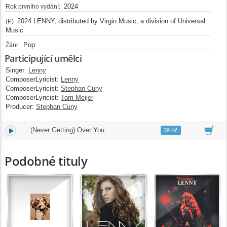
2024
Rok prvního vydání:
2024 LENNY, distributed by Virgin Music, a division of Universal
(P)
Music
Pop
Žánr:
Participující umělci
Singer:
Lenny
ComposerLyricist:
Lenny
ComposerLyricist:
Stephan Cuny
ComposerLyricist:
Tom Meijer
Producer:
Stephan Cuny
(Never Getting) Over You
2.
02:36
39 Kč
Podobné tituly