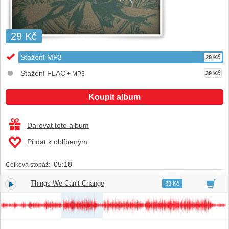
29 Kč
Stažení MP3
29 Kč
Stažení FLAC
+ MP3
39 Kč
Koupit album
Darovat toto album
Přidat k oblíbeným
05:18
Celková stopáž:
Things We Can’t Change
1.
02:42
39 Kč