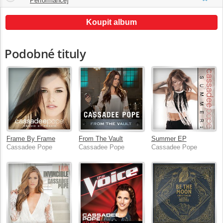
Performance]
Koupit album
Podobné tituly
Frame By Frame
From The Vault
Summer EP
Cassadee Pope
Cassadee Pope
Cassadee Pope