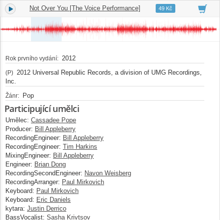
Not Over You [The Voice Performance]
2.
03:33
49 Kč
2012
Rok prvního vydání:
2012 Universal Republic Records, a division of UMG Recordings,
(P)
Inc.
Pop
Žánr:
Participující umělci
Umělec:
Cassadee Pope
Producer:
Bill Appleberry
RecordingEngineer:
Bill Appleberry
RecordingEngineer:
Tim Harkins
MixingEngineer:
Bill Appleberry
Engineer:
Brian Dong
RecordingSecondEngineer:
Navon Weisberg
RecordingArranger:
Paul Mirkovich
Keyboard:
Paul Mirkovich
Keyboard:
Eric Daniels
kytara:
Justin Derrico
BassVocalist:
Sasha Krivtsov