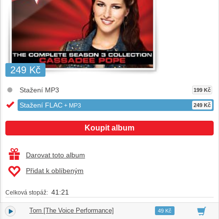
249 Kč
Stažení MP3
199 Kč
Stažení FLAC
+ MP3
249 Kč
Koupit album
Darovat toto album
Přidat k oblíbeným
41:21
Celková stopáž:
Torn [The Voice Performance]
1.
03:26
49 Kč