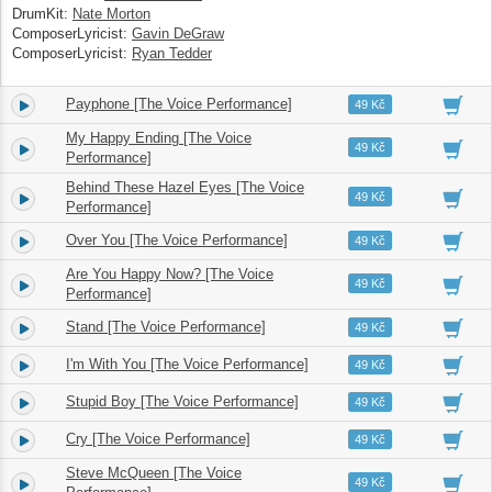
DrumKit:
Nate Morton
ComposerLyricist:
Gavin DeGraw
ComposerLyricist:
Ryan Tedder
Payphone [The Voice Performance]
3.
02:42
49 Kč
My Happy Ending [The Voice
4.
03:22
49 Kč
Performance]
Behind These Hazel Eyes [The Voice
5.
03:17
49 Kč
Performance]
Over You [The Voice Performance]
6.
03:36
49 Kč
Are You Happy Now? [The Voice
7.
03:49
49 Kč
Performance]
Stand [The Voice Performance]
8.
03:24
49 Kč
I'm With You [The Voice Performance]
9.
03:38
49 Kč
Stupid Boy [The Voice Performance]
10.
03:38
49 Kč
Cry [The Voice Performance]
11.
03:28
49 Kč
Steve McQueen [The Voice
12.
03:28
49 Kč