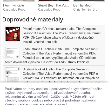
I Am Invincible
Stupid Boy [The Voice Performance]
Be The Moon
Cassadee Pope
Cassadee Pope
Chris Tomlin, Brett Young, Cassadee Pope
Doprovodné materiály
Přední strana CD obalu (cover) k albu The Complete
Season 3 Collection [The Voice Performance] ve formátu
PDF. Obrázek obalu alba je přikládán v dostatečné
kvalitě, vhodné i pro tisk.
Zadní strana CD obalu k albu The Complete Season 3
Collection [The Voice Performance] ve formátu PDF.
Pokud si toto album vypálíte jako Audio CD, můžete
tento dokument vytisknout a vložit do zadní strany krabičky.
Digitální booklet k albu The Complete Season 3
Collection [The Voice Performance] ve formátu PDF o
velikosti A4. V závislosti na informacích viditelných na
profilu alba může obsahovat podrobné informace o albu a
jednotlivých skladbách, včetně seznamu participujících
Používáme soubory cookies k poskytování a vylepšování našich
umělců, přesného data a místa nahrání pro každou ze skladeb.
služeb, zvyšování zabezpečení, přizpůsobování obsahu,
Digitální booklet je tisknutelnou variantou profilu alba.
reklamním účelům a měření návštěvnosti. Můžete přijmout
všechny soubory cookies nebo provést podrobné nastavení.
Pro možnost stažení doprovodných materiálů je nutné mít zakoupenu
Změnu preferencí můžete kdykoli upravit.
minimálně jednu skladbu z tohoto alba.