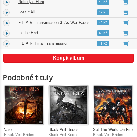
Nobody's Hero
15.
03:36
49 Kč
Lost It All
16.
05:20
49 Kč
F.E.A.R. Transmission 3: As War Fades
17.
00:58
49 Kč
In The End
18.
03:48
49 Kč
F.E.A.R: Final Transmission
19.
00:54
49 Kč
Koupit album
Podobné tituly
Vale
Black Veil Brides
Set The World On Fire
Black Veil Brides
Black Veil Brides
Black Veil Brides