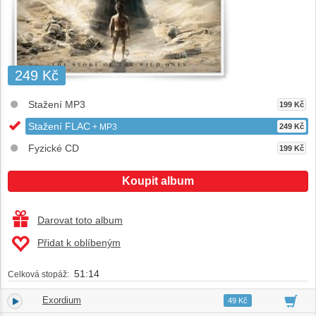
249 Kč
Stažení MP3
199 Kč
Stažení FLAC
+ MP3
249 Kč
Fyzické CD
199 Kč
Koupit album
Darovat toto album
Přidat k oblíbeným
51:14
Celková stopáž:
Exordium
1.
00:25
49 Kč