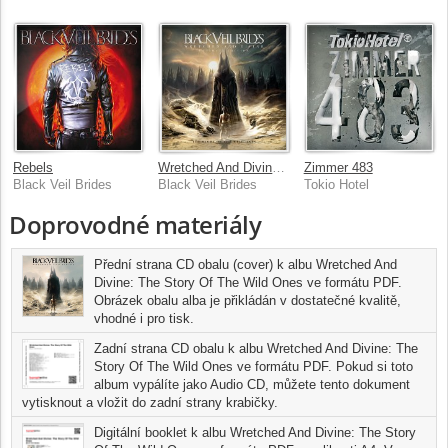
Rebels
Wretched And Divine: The Story Of The Wild Ones [Ultimate Edition]
Zimmer 483
Black Veil Brides
Black Veil Brides
Tokio Hotel
Doprovodné materiály
Přední strana CD obalu (cover) k albu Wretched And
Divine: The Story Of The Wild Ones ve formátu PDF.
Obrázek obalu alba je přikládán v dostatečné kvalitě,
vhodné i pro tisk.
Zadní strana CD obalu k albu Wretched And Divine: The
Story Of The Wild Ones ve formátu PDF. Pokud si toto
album vypálíte jako Audio CD, můžete tento dokument
vytisknout a vložit do zadní strany krabičky.
Digitální booklet k albu Wretched And Divine: The Story