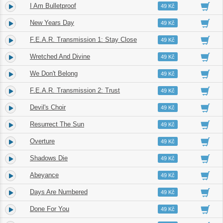
I Am Bulletproof
2.
03:34
49 Kč
New Years Day
3.
03:25
49 Kč
F.E.A.R. Transmission 1: Stay Close
4.
00:35
49 Kč
Wretched And Divine
5.
03:38
49 Kč
We Don't Belong
6.
03:36
49 Kč
F.E.A.R. Transmission 2: Trust
7.
00:21
49 Kč
Devil's Choir
8.
02:57
49 Kč
Resurrect The Sun
9.
04:35
49 Kč
Overture
10.
01:38
49 Kč
Shadows Die
11.
05:25
49 Kč
Abeyance
12.
00:14
49 Kč
Days Are Numbered
13.
03:41
49 Kč
Done For You
14.
02:34
49 Kč