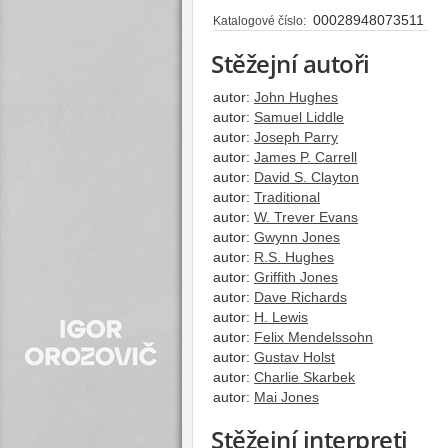
00028948073511
Katalogové číslo:
Stěžejní autoři
autor:
John Hughes
autor:
Samuel Liddle
autor:
Joseph Parry
autor:
James P. Carrell
autor:
David S. Clayton
autor:
Traditional
autor:
W. Trever Evans
autor:
Gwynn Jones
autor:
R.S. Hughes
autor:
Griffith Jones
autor:
Dave Richards
autor:
H. Lewis
autor:
Felix Mendelssohn
autor:
Gustav Holst
autor:
Charlie Skarbek
autor:
Mai Jones
Stěžejní interpreti