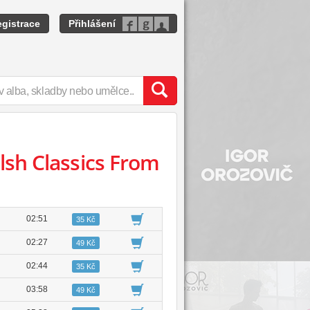
gistrace
Přihlášení
lsh Classics From
02:51
35 Kč
02:27
49 Kč
02:44
35 Kč
03:58
49 Kč