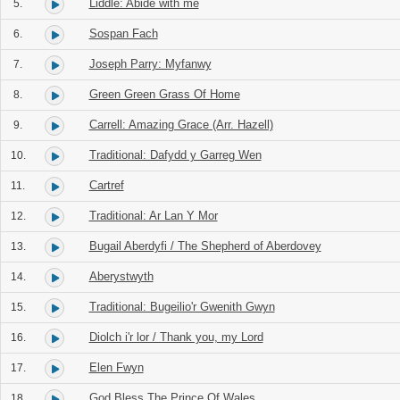
Liddle: Abide with me
5.
Sospan Fach
6.
Joseph Parry: Myfanwy
7.
Green Green Grass Of Home
8.
Carrell: Amazing Grace (Arr. Hazell)
9.
Traditional: Dafydd y Garreg Wen
10.
Cartref
11.
Traditional: Ar Lan Y Mor
12.
Bugail Aberdyfi / The Shepherd of Aberdovey
13.
Aberystwyth
14.
Traditional: Bugeilio'r Gwenith Gwyn
15.
Diolch i'r lor / Thank you, my Lord
16.
Elen Fwyn
17.
God Bless The Prince Of Wales
18.