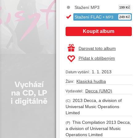
Stažení MP3
199 Kč
Stažení FLAC
+ MP3
249 Kč
Koupit album
Darovat toto album
Přidat k oblíbeným
1. 1. 2013
Datum vydání:
Klasická hudba
Žánr:
Decca (UMO)
Vydavatel:
2013 Decca, a division of
(C)
Universal Music Operations
Limited
This Compilation 2013 Decca,
(P)
a division of Universal Music
Operations Limited