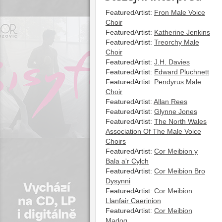
FeaturedArtist:
Fron Male Voice
Choir
FeaturedArtist:
Katherine Jenkins
FeaturedArtist:
Treorchy Male
Choir
FeaturedArtist:
J.H. Davies
FeaturedArtist:
Edward Pluchnett
FeaturedArtist:
Pendyrus Male
Choir
FeaturedArtist:
Allan Rees
FeaturedArtist:
Glynne Jones
FeaturedArtist:
The North Wales
Association Of The Male Voice
Choirs
FeaturedArtist:
Cor Meibion y
Bala a'r Cylch
FeaturedArtist:
Cor Meibion Bro
Dysynni
FeaturedArtist:
Cor Meibion
Llanfair Caerinion
FeaturedArtist:
Cor Meibion
Madog