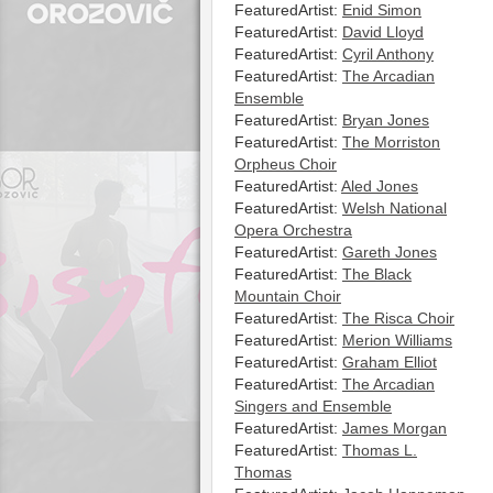
FeaturedArtist:
Enid Simon
FeaturedArtist:
David Lloyd
FeaturedArtist:
Cyril Anthony
FeaturedArtist:
The Arcadian
Ensemble
FeaturedArtist:
Bryan Jones
FeaturedArtist:
The Morriston
Orpheus Choir
FeaturedArtist:
Aled Jones
FeaturedArtist:
Welsh National
Opera Orchestra
FeaturedArtist:
Gareth Jones
FeaturedArtist:
The Black
Mountain Choir
FeaturedArtist:
The Risca Choir
FeaturedArtist:
Merion Williams
FeaturedArtist:
Graham Elliot
FeaturedArtist:
The Arcadian
Singers and Ensemble
FeaturedArtist:
James Morgan
FeaturedArtist:
Thomas L.
Thomas