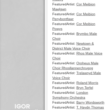
FeaturedArtist:
Cor Meibion
Maelgwn
FeaturedArtist:
Cor Meibion
Penybontfawr
FeaturedArtist:
Cor Meibion
Powys
FeaturedArtist:
Brymbo Male
Choir
FeaturedArtist:
Newtown &
District Male Voice Choir
FeaturedArtist:
Rhos Male Voice
Choir
FeaturedArtist:
Orpheus Male
Choir Rhosllannerchrugog
FeaturedArtist:
Trelawnyd Male
Voice Choir
FeaturedArtist:
Roland Morris
FeaturedArtist:
Bryn Terfel
FeaturedArtist:
London
Symphony Orchestra
FeaturedArtist:
Barry Wordsworth
FeaturedArtist:
T. Haydn Thomas