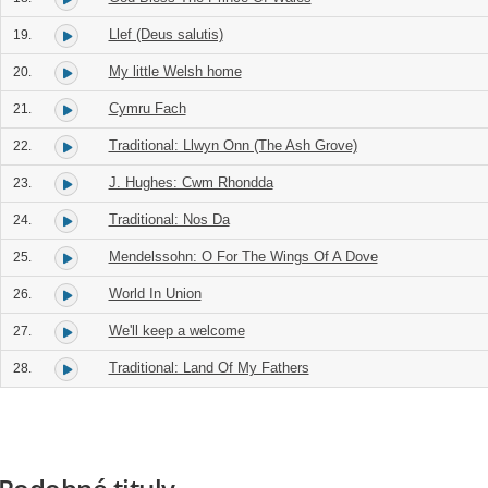
Llef (Deus salutis)
19.
My little Welsh home
20.
Cymru Fach
21.
Traditional: Llwyn Onn (The Ash Grove)
22.
J. Hughes: Cwm Rhondda
23.
Traditional: Nos Da
24.
Mendelssohn: O For The Wings Of A Dove
25.
World In Union
26.
We'll keep a welcome
27.
Traditional: Land Of My Fathers
28.