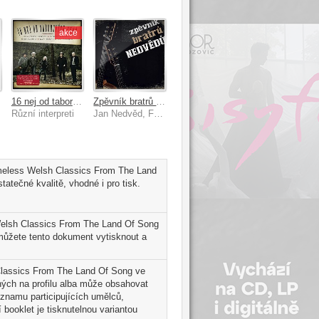
akce
16 nej od taborovych ohnu
Zpěvník bratrů Nedvědů
Různí interpreti
Jan Nedvěd, František Nedvěd
imeless Welsh Classics From The Land
atečné kvalitě, vhodné i pro tisk.
Welsh Classics From The Land Of Song
můžete tento dokument vytisknout a
 Classics From The Land Of Song ve
lných na profilu alba může obsahovat
znamu participujících umělců,
 booklet je tisknutelnou variantou