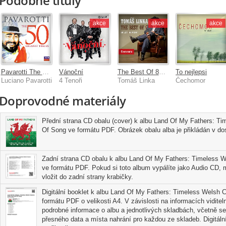
Podobné tituly
akce
akce
akce
Pavarotti The 50 Greatest Tracks
Vánoční
The Best Of 80 let / 60 písní
To nejlepsi
Luciano Pavarotti
4 Tenoři
Tomáš Linka
Čechomor
Doprovodné materiály
Přední strana CD obalu (cover) k albu Land Of My Fathers: T
Of Song ve formátu PDF. Obrázek obalu alba je přikládán v dost
Zadní strana CD obalu k albu Land Of My Fathers: Timeless 
ve formátu PDF. Pokud si toto album vypálíte jako Audio CD, 
vložit do zadní strany krabičky.
Digitální booklet k albu Land Of My Fathers: Timeless Welsh
formátu PDF o velikosti A4. V závislosti na informacích vidite
podrobné informace o albu a jednotlivých skladbách, včetně se
přesného data a místa nahrání pro každou ze skladeb. Digitální