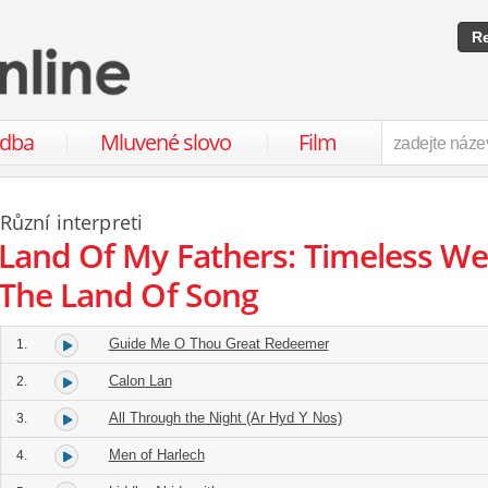
Re
udba
Mluvené slovo
Film
Různí interpreti
Land Of My Fathers: Timeless We
The Land Of Song
Guide Me O Thou Great Redeemer
1.
Calon Lan
2.
All Through the Night (Ar Hyd Y Nos)
3.
Men of Harlech
4.