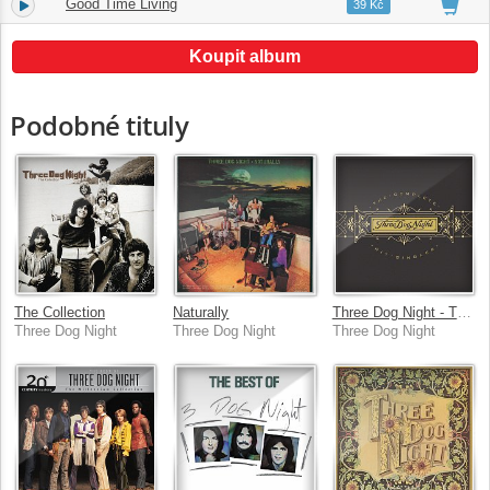
Good Time Living
9.
04:06
39 Kč
Koupit album
Podobné tituly
The Collection
Naturally
Three Dog Night - The Complete Hit Singles
Three Dog Night
Three Dog Night
Three Dog Night