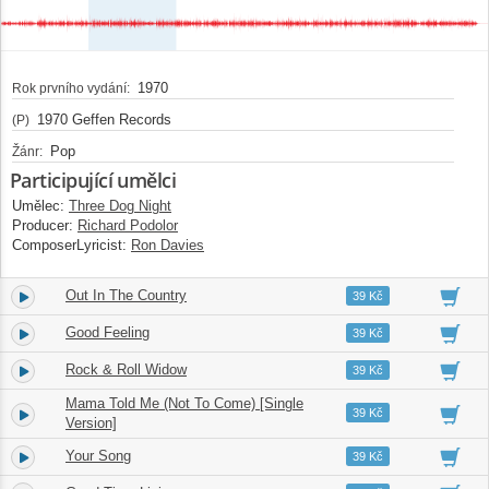
1970
Rok prvního vydání:
1970 Geffen Records
(P)
Pop
Žánr:
Participující umělci
Umělec:
Three Dog Night
Producer:
Richard Podolor
ComposerLyricist:
Ron Davies
Out In The Country
4.
03:07
39 Kč
Good Feeling
5.
03:33
39 Kč
Rock & Roll Widow
6.
02:56
39 Kč
Mama Told Me (Not To Come) [Single
7.
03:19
39 Kč
Version]
Your Song
8.
03:58
39 Kč