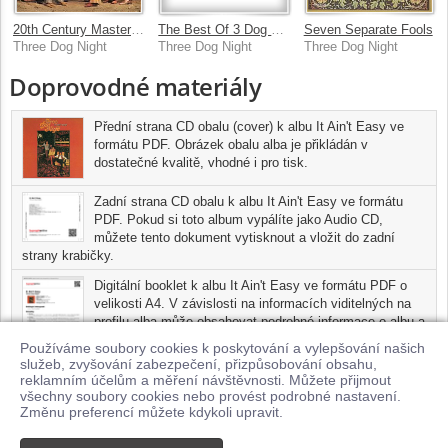
20th Century Masters: The Millennium Collection: Best Of Three Dog Night
The Best Of 3 Dog Night
Seven Separate Fools
Three Dog Night
Three Dog Night
Three Dog Night
Doprovodné materiály
Přední strana CD obalu (cover) k albu It Ain't Easy ve
formátu PDF. Obrázek obalu alba je přikládán v
dostatečné kvalitě, vhodné i pro tisk.
Zadní strana CD obalu k albu It Ain't Easy ve formátu
PDF. Pokud si toto album vypálíte jako Audio CD,
můžete tento dokument vytisknout a vložit do zadní
strany krabičky.
Digitální booklet k albu It Ain't Easy ve formátu PDF o
velikosti A4. V závislosti na informacích viditelných na
profilu alba může obsahovat podrobné informace o albu a
jednotlivých skladbách, včetně seznamu participujících
Používáme soubory cookies k poskytování a vylepšování našich
umělců, přesného data a místa nahrání pro každou ze
služeb, zvyšování zabezpečení, přizpůsobování obsahu,
skladeb. Digitální booklet je tisknutelnou variantou profilu alba.
reklamním účelům a měření návštěvnosti. Můžete přijmout
všechny soubory cookies nebo provést podrobné nastavení.
Pro možnost stažení doprovodných materiálů je nutné mít zakoupenu
Změnu preferencí můžete kdykoli upravit.
minimálně jednu skladbu z tohoto alba.