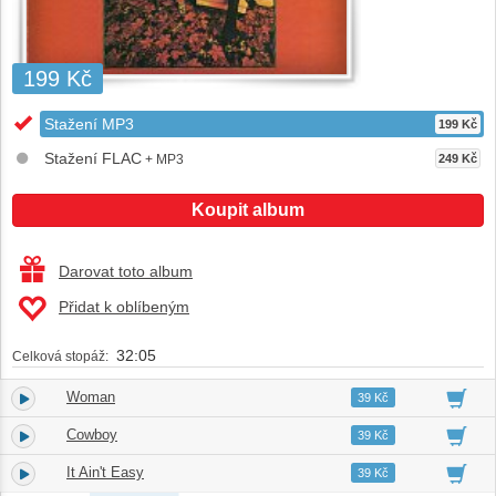
199 Kč
Stažení MP3
199 Kč
Stažení FLAC
+ MP3
249 Kč
Koupit album
Darovat toto album
Přidat k oblíbeným
32:05
Celková stopáž:
Woman
1.
04:40
39 Kč
Cowboy
2.
03:40
39 Kč
It Ain't Easy
3.
02:46
39 Kč