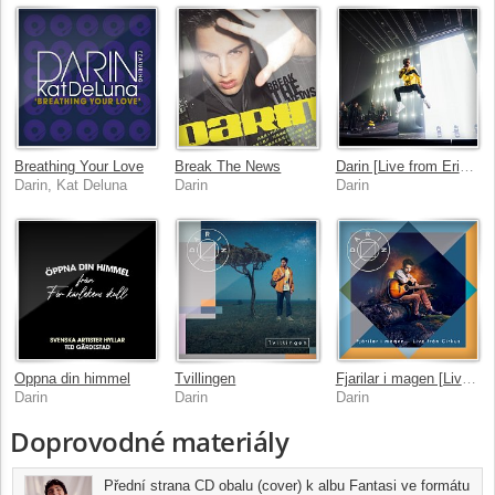
Breathing Your Love
Break The News
Darin [Live from Ericsson Globe]
Darin, Kat Deluna
Darin
Darin
Oppna din himmel
Tvillingen
Fjarilar i magen [Live fran Circus]
Darin
Darin
Darin
Doprovodné materiály
Přední strana CD obalu (cover) k albu Fantasi ve formátu