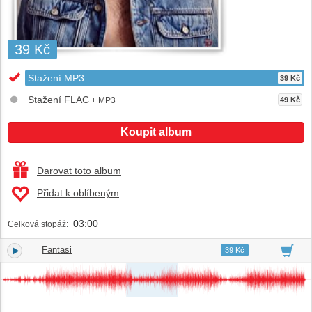
39 Kč
Stažení MP3
39 Kč
Stažení FLAC
+ MP3
49 Kč
Koupit album
Darovat toto album
Přidat k oblíbeným
03:00
Celková stopáž:
Fantasi
1.
03:00
39 Kč