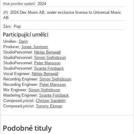
2024
Rok prvního vydání:
2024 Dex Music AB, under exclusive license to Universal Music
(P)
AB
Pop
Žánr:
Participující umělci
Umělec:
Darin
Producer:
Jonas Jurstrom
StudioPersonnel:
Niklas Bergwall
StudioPersonnel:
Simon Sigfridsson
StudioPersonnel:
Peter Mansson
StudioPersonnel:
Svante Forsback
Vocal Engineer:
Niklas Bergwall
Recording Engineer:
Simon Sigfridsson
Recording Engineer:
Peter Mansson
Mix Engineer:
Simon Sigfridsson
Mastering Engineer:
Svante Forsback
ComposerLyricist:
Christer Sandelin
ComposerLyricist:
Tommy Ekman
Podobné tituly