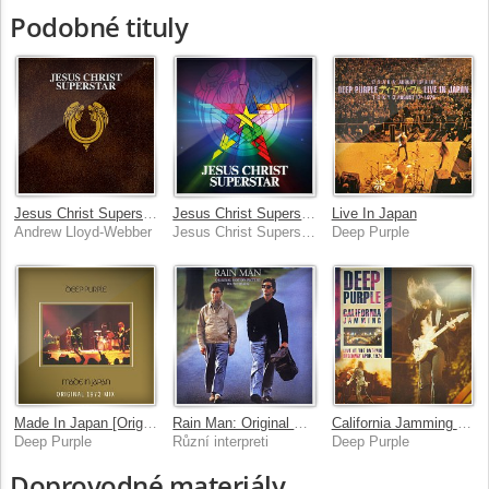
Podobné tituly
Jesus Christ Superstar [50th Anniversary / Remastered 2021]
Jesus Christ Superstar [2012 Digitally Re-Mastered Edition]
Live In Japan
Andrew Lloyd-Webber
Jesus Christ Superstar - The Original Studio Cast, Andrew Lloyd-Webber, Tim Rice
Deep Purple
Made In Japan [Original 1972 Mix]
Rain Man: Original Motion Picture Soundtrack
California Jamming [Live]
Deep Purple
Různí interpreti
Deep Purple
Doprovodné materiály