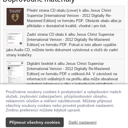
Přední strana CD obalu (cover) k albu Jesus Christ
Superstar [International Version - 2012 Digitally Re-
Mastered Edition] ve formátu PDF. Obrázek obalu alba je
přikládán v dostatečné kvalitě, vhodné i pro tisk.
Zadní strana CD obalu k albu Jesus Christ Superstar
[International Version - 2012 Digitally Re-Mastered
Edition] ve formátu PDF. Pokud si toto album vypálíte
jako Audio CD, můžete tento dokument vytisknout a vložit do zadní
strany krabičky.
Digitální booklet k albu Jesus Christ Superstar
[International Version - 2012 Digitally Re-Mastered
Edition] ve formátu PDF o velikosti A4. V závislosti na
informacích viditelných na profilu alba může obsahovat
podrobné informace o albu a jednotlivých skladbách,
včetně seznamu participujících umělců, přesného data a místa
Používáme soubory cookies k poskytování a vylepšování našich
nahrání pro každou ze skladeb. Digitální booklet je tisknutelnou
služeb, zvyšování zabezpečení, přizpůsobování obsahu,
variantou profilu alba.
reklamním účelům a měření návštěvnosti. Můžete přijmout
všechny soubory cookies nebo provést podrobné nastavení.
Pro možnost stažení doprovodných materiálů je nutné mít zakoupenu
Změnu preferencí můžete kdykoli upravit.
minimálně jednu skladbu z tohoto alba.
Přijmout všechny cookies
Další nastavení
Kontakt
© 2026 Supraphonline.cz
|