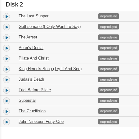
Disk 2
The Last Supper
1.
07:09
neprodejné
Gethsemane (I Only Want To Say)
2.
05:36
neprodejné
The Arrest
3.
03:19
neprodejné
Peter's Denial
4.
01:28
neprodejné
Pilate And Christ
5.
02:44
neprodejné
King Herod's Song (Try It And See)
6.
03:02
neprodejné
Judas's Death
7.
04:15
neprodejné
Trial Before Pilate
8.
05:13
neprodejné
Superstar
9.
04:16
neprodejné
The Crucifixion
10.
04:07
neprodejné
John Nineteen Forty-One
11.
02:08
neprodejné