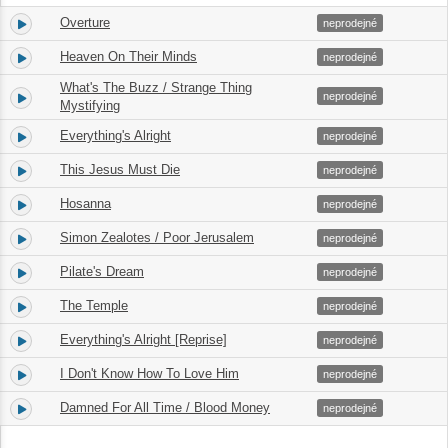
Overture
1.
03:59
neprodejné
Heaven On Their Minds
2.
04:22
neprodejné
What's The Buzz / Strange Thing
3.
04:14
neprodejné
Mystifying
Everything's Alright
4.
05:15
neprodejné
This Jesus Must Die
5.
03:35
neprodejné
Hosanna
6.
02:09
neprodejné
Simon Zealotes / Poor Jerusalem
7.
04:48
neprodejné
Pilate's Dream
8.
01:29
neprodejné
The Temple
9.
04:44
neprodejné
Everything's Alright [Reprise]
10.
00:29
neprodejné
I Don't Know How To Love Him
11.
03:41
neprodejné
Damned For All Time / Blood Money
12.
05:10
neprodejné