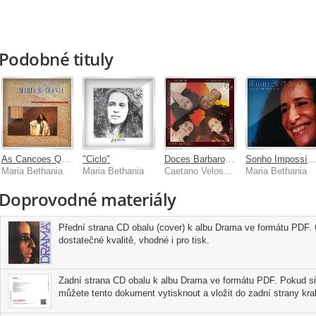
Podobné tituly
As Cancoes Que Voce Fez Pra Mim
"Ciclo"
Doces Barbaros 2
Sonho Impossív
Maria Bethania
Maria Bethania
Caetano Veloso, Gal Costa, Gilberto Gil, Maria Bethania
Maria Bethania
Doprovodné materiály
Přední strana CD obalu (cover) k albu Drama ve formátu PDF. O
dostatečné kvalitě, vhodné i pro tisk.
Zadní strana CD obalu k albu Drama ve formátu PDF. Pokud si 
můžete tento dokument vytisknout a vložit do zadní strany kra