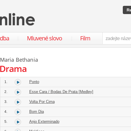
Re
udba
Mluvené slovo
Film
Maria Bethania
Drama
Ponto
1.
Esse Cara / Bodas De Prata [Medley]
2.
Volta Por Cima
3.
Bom Dia
4.
Anjo Exterminado
5.