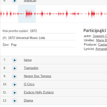
Maldicao
6.
Participující
1972
Rok prvního vydání:
autor:
Joaquim 
1972 Universal Music Ltda
(P)
Umělec:
Maria B
Producer:
Caeta
Pop
Žánr:
Lyricist:
Armando
Iansa
7.
Trampolim
8.
Negror Dos Tempos
9.
O Circo
10.
Estácio Holly Estácio
11.
Drama
12.