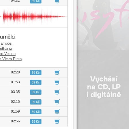
04:32
39 Kč
 umělci
Campos
ethania
no Veloso
 Vieira Pinto
02:28
39 Kč
01:53
39 Kč
03:35
39 Kč
02:15
39 Kč
01:59
39 Kč
02:56
39 Kč