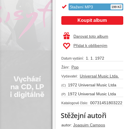
Stažení MP3
199 Kč
Koupit album
Darovat toto album
Přidat k oblíbeným
1. 1. 1972
Datum vydání:
Pop
Žánr:
Universal Music Ltda.
Vydavatel:
1972 Universal Music Ltda
(C)
1972 Universal Music Ltda
(P)
00731451803222
Katalogové číslo:
Stěžejní autoři
autor:
Joaquim Campos