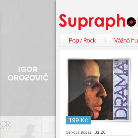
Pop / Rock
Vážná h
199 Kč
31:20
Celková stopáž: