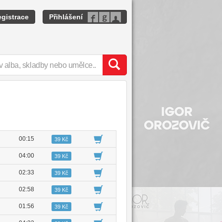
gistrace
Přihlášení
00:15
39 Kč
04:00
39 Kč
02:33
39 Kč
02:58
39 Kč
01:56
39 Kč