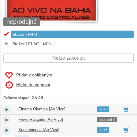
neprodejné
Stažení MP3
Stažení FLAC
+ MP3
Nelze zakoupit
Přidat k oblíbeným
Hlídat dostupnost
35:49
Celková stopáž:
Cinema Olympia [Ao Vivo]
1.
03:51
39 Kč
Frevo Rasgado [Ao Vivo]
2.
02:39
neprodejné
Superbacana [Ao Vivo]
3.
04:42
39 Kč