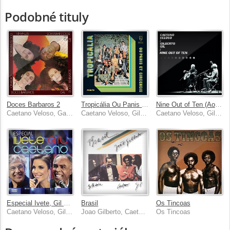
Podobné tituly
Doces Barbaros 2
Tropicália Ou Panis Et Circensis
Nine Out of Ten (Ao Vivo)
Caetano Veloso, Gal Costa, Gilberto Gil, Maria Bethania
Caetano Veloso, Gilberto Gil, Gal Costa, Os Mutantes, Nara Leao
Caetano Veloso, Gilberto Gil
Especial Ivete, Gil E Caetano [Ao Vivo No Projac, Rio De Janeiro / 2011]
Brasil
Os Tincoas
Caetano Veloso, Gilberto Gil, Ivete Sangalo
Joao Gilberto, Caetano Veloso, Gilberto Gil
Os Tincoas