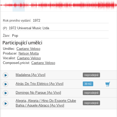
1972
Rok prvního vydání:
1972 Universal Music Ltda
(P)
Pop
Žánr:
Participující umělci
Umělec:
Caetano Veloso
Producer:
Nelson Motta
Vocalist:
Caetano Veloso
ComposerLyricist:
Caetano Veloso
Madalena [Ao Vivo]
4.
06:41
neprodejné
Atrás Do Trio Elétrico [Ao Vivo]
5.
02:24
39 Kč
Domingo No Parque [Ao Vivo]
6.
04:36
neprodejné
Alegria, Alegria / Hino Do Esporte Clube
7.
10:56
neprodejné
Bahia / Aquele Abraco [Ao Vivo]