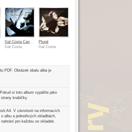
Gal Costa Canta Tom Jobim
Plural
Gal Costa
Gal Costa
tu PDF. Obrázek obalu alba je
okud si toto album vypálíte jako
strany krabičky.
sti A4. V závislosti na informacích
 o albu a jednotlivých skladbách,
 nahrání pro každou ze skladeb.