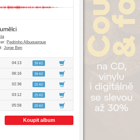
 umělci
sta
er:
Pedrinho Albuquerque
t:
Jorge Ben
04:13
39 Kč
06:16
39 Kč
02:36
25 Kč
03:12
25 Kč
05:58
25 Kč
Koupit album