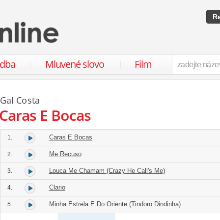
Re
udba
Mluvené slovo
Film
Gal Costa
Caras E Bocas
Caras E Bocas
1.
Me Recuso
2.
Louca Me Chamam (Crazy He Call's Me)
3.
Clario
4.
Minha Estrela E Do Oriente (Tindoro Dindinha)
5.