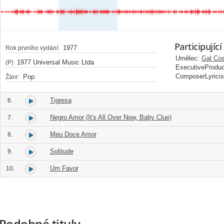
Participující
1977
Rok prvního vydání:
Umělec:
Gal Co
1977 Universal Music Ltda
(P)
ExecutiveProduc
ComposerLyricis
Pop
Žánr:
Tigresa
6.
Negro Amor (It's All Over Now, Baby Clue)
7.
Meu Doce Amor
8.
Solitude
9.
Um Favor
10.
Podobné tituly