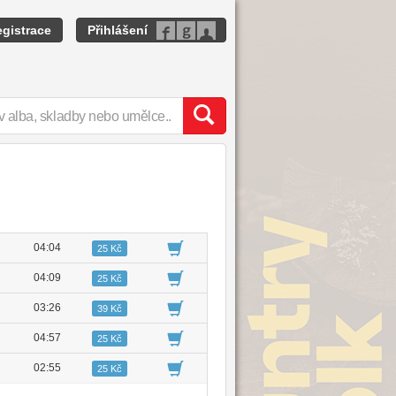
gistrace
Přihlášení
04:04
25 Kč
04:09
25 Kč
03:26
39 Kč
04:57
25 Kč
02:55
25 Kč