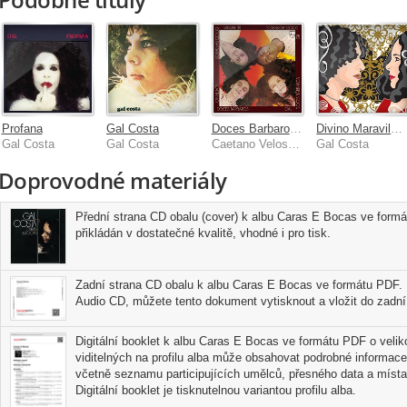
Profana
Gal Costa
Doces Barbaros 2
Divino Maravilhoso - Gal Costa Interpreta Caetano Veloso (CD 1)
Gal Costa
Gal Costa
Caetano Veloso, Gal Costa, Gilberto Gil, Maria Bethania
Gal Costa
Doprovodné materiály
Přední strana CD obalu (cover) k albu Caras E Bocas ve formá
přikládán v dostatečné kvalitě, vhodné i pro tisk.
Zadní strana CD obalu k albu Caras E Bocas ve formátu PDF. P
Audio CD, můžete tento dokument vytisknout a vložit do zadní 
Digitální booklet k albu Caras E Bocas ve formátu PDF o veliko
viditelných na profilu alba může obsahovat podrobné informace
včetně seznamu participujících umělců, přesného data a místa
Digitální booklet je tisknutelnou variantou profilu alba.