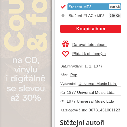
Stažení MP3
199 Kč
Stažení FLAC
+ MP3
249 Kč
Koupit album
Darovat toto album
Přidat k oblíbeným
1. 1. 1977
Datum vydání:
Pop
Žánr:
Universal Music Ltda.
Vydavatel:
1977 Universal Music Ltda
(C)
1977 Universal Music Ltda
(P)
00731451001123
Katalogové číslo:
Stěžejní autoři