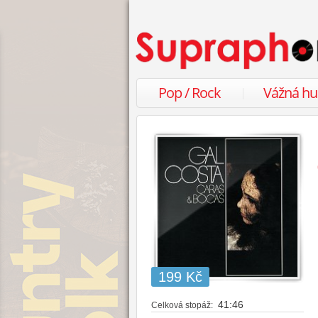
Pop / Rock
Vážná h
199 Kč
41:46
Celková stopáž: