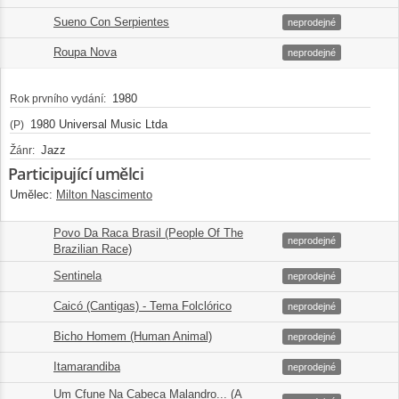
Sueno Con Serpientes
5.
04:42
neprodejné
Roupa Nova
6.
02:55
neprodejné
1980
Rok prvního vydání:
1980 Universal Music Ltda
(P)
Jazz
Žánr:
Participující umělci
Umělec:
Milton Nascimento
Povo Da Raca Brasil (People Of The
7.
00:27
neprodejné
Brazilian Race)
Sentinela
8.
07:37
neprodejné
Caicó (Cantigas) - Tema Folclórico
9.
02:55
neprodejné
Bicho Homem (Human Animal)
10.
01:16
neprodejné
Itamarandiba
11.
03:25
neprodejné
Um Cfune Na Cabeca Malandro... (A