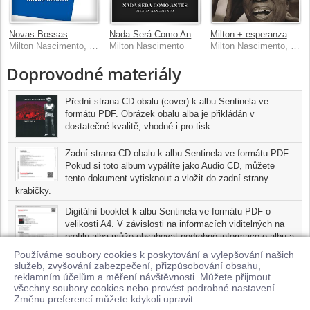
Novas Bossas
Nada Será Como Antes [Acústico]
Milton + esperanza
Milton Nascimento, Jobim Trio
Milton Nascimento
Milton Nascimento, Esperanza Spalding
Doprovodné materiály
Přední strana CD obalu (cover) k albu Sentinela ve
formátu PDF. Obrázek obalu alba je přikládán v
dostatečné kvalitě, vhodné i pro tisk.
Zadní strana CD obalu k albu Sentinela ve formátu PDF.
Pokud si toto album vypálíte jako Audio CD, můžete
tento dokument vytisknout a vložit do zadní strany
krabičky.
Digitální booklet k albu Sentinela ve formátu PDF o
velikosti A4. V závislosti na informacích viditelných na
profilu alba může obsahovat podrobné informace o albu a
jednotlivých skladbách, včetně seznamu participujících
Používáme soubory cookies k poskytování a vylepšování našich
umělců, přesného data a místa nahrání pro každou ze
služeb, zvyšování zabezpečení, přizpůsobování obsahu,
skladeb. Digitální booklet je tisknutelnou variantou profilu alba.
reklamním účelům a měření návštěvnosti. Můžete přijmout
všechny soubory cookies nebo provést podrobné nastavení.
Pro možnost stažení doprovodných materiálů je nutné mít zakoupenu
Změnu preferencí můžete kdykoli upravit.
minimálně jednu skladbu z tohoto alba.