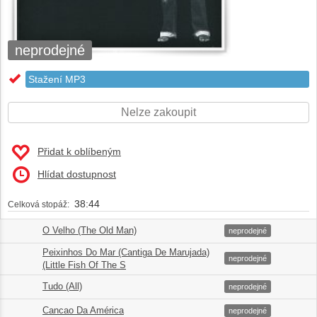
neprodejné
Stažení MP3
Nelze zakoupit
Přidat k oblíbeným
Hlídat dostupnost
38:44
Celková stopáž:
O Velho (The Old Man)
1.
00:37
neprodejné
Peixinhos Do Mar (Cantiga De Marujada)
2.
03:03
neprodejné
(Little Fish Of The S
Tudo (All)
3.
03:53
neprodejné
Cancao Da América
4.
03:52
neprodejné