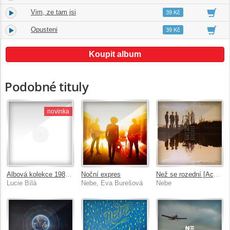
Vim, ze tam jsi
9.
03:20
39 Kč
Opusteni
10.
03:26
39 Kč
Koupit album
Podobné tituly
novinka
Albová kolekce 1986-2026
Noční expres
Než se rozední [Acoustic]
Lucie Bílá
Nebe, Eva Burešová
Nebe