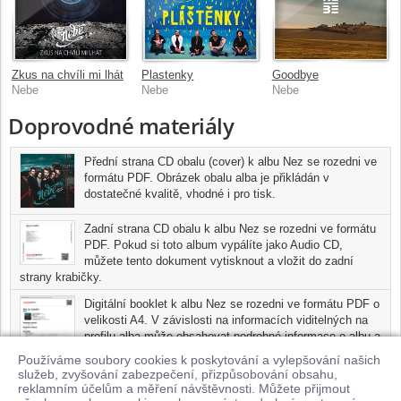
Zkus na chvíli mi lhát
Plastenky
Goodbye
Nebe
Nebe
Nebe
Doprovodné materiály
Přední strana CD obalu (cover) k albu Nez se rozedni ve
formátu PDF. Obrázek obalu alba je přikládán v
dostatečné kvalitě, vhodné i pro tisk.
Zadní strana CD obalu k albu Nez se rozedni ve formátu
PDF. Pokud si toto album vypálíte jako Audio CD,
můžete tento dokument vytisknout a vložit do zadní
strany krabičky.
Digitální booklet k albu Nez se rozedni ve formátu PDF o
velikosti A4. V závislosti na informacích viditelných na
profilu alba může obsahovat podrobné informace o albu a
jednotlivých skladbách, včetně seznamu participujících
Používáme soubory cookies k poskytování a vylepšování našich
umělců, přesného data a místa nahrání pro každou ze
služeb, zvyšování zabezpečení, přizpůsobování obsahu,
skladeb. Digitální booklet je tisknutelnou variantou profilu alba.
reklamním účelům a měření návštěvnosti. Můžete přijmout