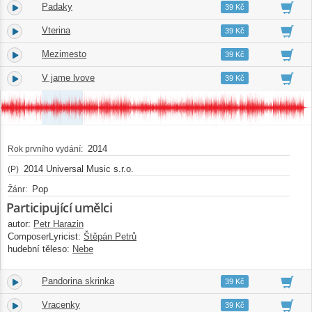
Padaky
3.
03:48
39 Kč
Vterina
4.
04:13
39 Kč
Mezimesto
5.
03:30
39 Kč
V jame lvove
6.
03:46
39 Kč
2014
Rok prvního vydání:
2014 Universal Music s.r.o.
(P)
Pop
Žánr:
Participující umělci
autor:
Petr Harazin
ComposerLyricist:
Štěpán Petrů
hudební těleso:
Nebe
Pandorina skrinka
7.
04:04
39 Kč
Vracenky
8.
03:55
39 Kč