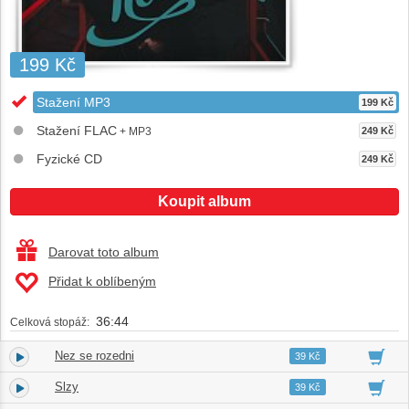
199 Kč
Stažení MP3
199 Kč
Stažení FLAC
+ MP3
249 Kč
Fyzické CD
249 Kč
Koupit album
Darovat toto album
Přidat k oblíbeným
36:44
Celková stopáž:
Nez se rozedni
1.
03:16
39 Kč
Slzy
2.
03:26
39 Kč