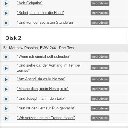
"Ach Golgatha"
48.
01:36
neprodejné
"Sehet, Jesus hat die Hand"
49.
03:26
neprodejné
"Und von der sechsten Stunde an"
50.
02:34
neprodejné
Disk 2
St. Matthew Passion, BWV 244 - Part Two
"Wenn ich einmal soll scheiden"
1.
01:45
neprodejné
"Und siehe da, der Vorhang im Tempel
2.
02:48
neprodejné
zerriss"
"Am Abend, da es kuhle war"
3.
02:05
neprodejné
"Mache dich, mein Herze, rein"
4.
06:34
neprodejné
"Und Joseph nahm den Leib"
5.
02:31
neprodejné
"Nun ist der Herr zur Ruh gebracht"
6.
02:10
neprodejné
"Wir setzen uns mit Tranen nieder"
7.
06:28
neprodejné