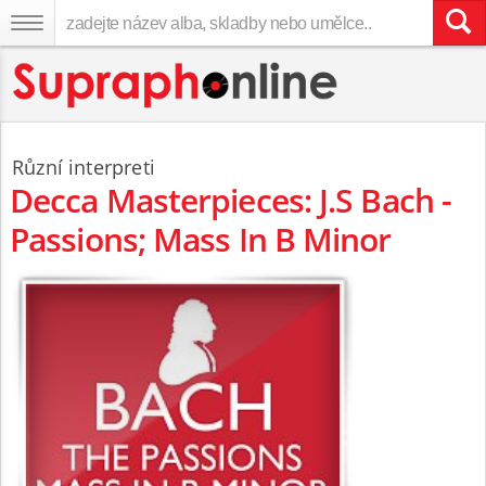
Různí interpreti
Decca Masterpieces: J.S Bach -
Passions; Mass In B Minor