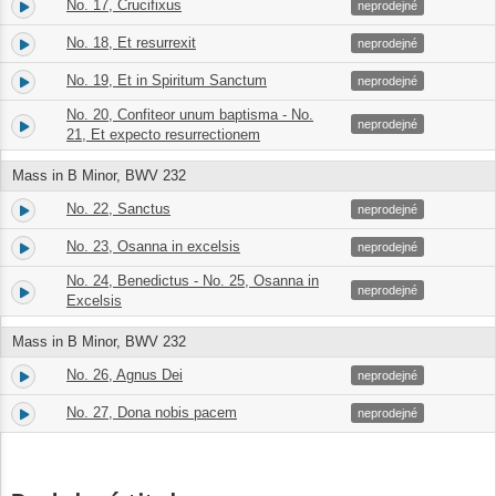
No. 17, Crucifixus
16.
04:00
neprodejné
No. 18, Et resurrexit
17.
04:34
neprodejné
No. 19, Et in Spiritum Sanctum
18.
05:43
neprodejné
No. 20, Confiteor unum baptisma - No.
19.
07:27
neprodejné
21, Et expecto resurrectionem
Mass in B Minor, BWV 232
No. 22, Sanctus
20.
05:25
neprodejné
No. 23, Osanna in excelsis
21.
02:53
neprodejné
No. 24, Benedictus - No. 25, Osanna in
22.
07:43
neprodejné
Excelsis
Mass in B Minor, BWV 232
No. 26, Agnus Dei
23.
05:34
neprodejné
No. 27, Dona nobis pacem
24.
03:17
neprodejné