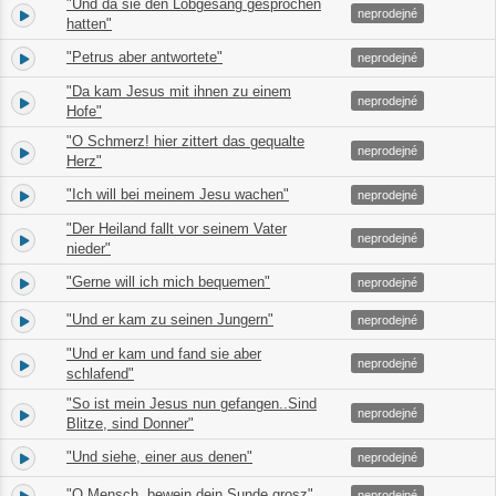
"Und da sie den Lobgesang gesprochen
13.
02:31
neprodejné
hatten"
"Petrus aber antwortete"
14.
02:18
neprodejné
"Da kam Jesus mit ihnen zu einem
15.
02:11
neprodejné
Hofe"
"O Schmerz! hier zittert das gequalte
16.
02:00
neprodejné
Herz"
"Ich will bei meinem Jesu wachen"
17.
06:32
neprodejné
"Der Heiland fallt vor seinem Vater
18.
01:11
neprodejné
nieder"
"Gerne will ich mich bequemen"
19.
04:21
neprodejné
"Und er kam zu seinen Jungern"
20.
02:49
neprodejné
"Und er kam und fand sie aber
21.
02:49
neprodejné
schlafend"
"So ist mein Jesus nun gefangen..Sind
22.
04:38
neprodejné
Blitze, sind Donner"
"Und siehe, einer aus denen"
23.
02:44
neprodejné
"O Mensch, bewein dein Sunde grosz"
24.
07:15
neprodejné