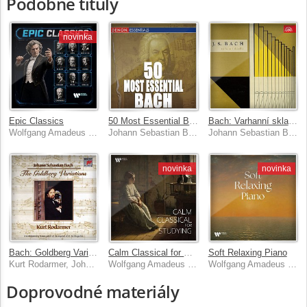
Podobné tituly
novinka
Epic Classics
50 Most Essential Bach Pieces
Bach: Varhanní skladby
Wolfgang Amadeus Mozart, Frédéric Chopin, Johann Sebastian Bach, Claude Debussy & Ludwig van Beethoven
Johann Sebastian Bach
Johann Sebastian Bach, Jiří Reinberger
novinka
novinka
Bach: Goldberg Variations (Aria with 30 Variations), BWV 988
Calm Classical for Studying
Soft Relaxing Piano
Kurt Rodarmer, Johann Sebastian Bach
Wolfgang Amadeus Mozart, Frédéric Chopin, Johann Sebastian Bach, Claude Debussy & Ludwig van Beethoven
Wolfgang Amadeus Mozart, Frédéric Chopin, Johann Sebastian Bach, Claude Debussy & Ludwig van Beethoven
Doprovodné materiály