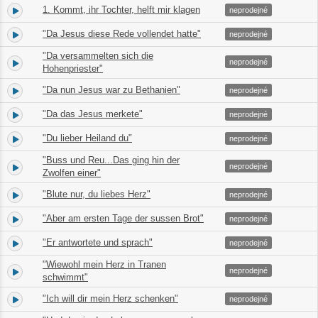
1. Kommt, ihr Tochter, helft mir klagen
1.
08:00
neprodejné
"Da Jesus diese Rede vollendet hatte"
2.
01:50
neprodejné
"Da versammelten sich die
3.
00:40
neprodejné
Hohenpriester"
"Da nun Jesus war zu Bethanien"
4.
01:03
neprodejné
"Da das Jesus merkete"
5.
01:59
neprodejné
"Du lieber Heiland du"
6.
01:02
neprodejné
"Buss und Reu...Das ging hin der
7.
05:14
neprodejné
Zwolfen einer"
"Blute nur, du liebes Herz"
8.
04:36
neprodejné
"Aber am ersten Tage der sussen Brot"
9.
03:30
neprodejné
"Er antwortete und sprach"
10.
03:34
neprodejné
"Wiewohl mein Herz in Tranen
11.
01:30
neprodejné
schwimmt"
"Ich will dir mein Herz schenken"
12.
03:43
neprodejné