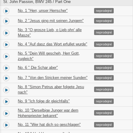
St. John Passion, BWV 245 / Part One
No. 1 "Herr, unser Herrscher"
8.
10:14
neprodejné
No. 2 "Jesus ging mit seinen Jungern"
9.
03:03
neprodejné
No. 3 "O grosze Lieb, o Lieb ohn' alle
10.
01:11
neprodejné
Masze"
No. 4 "Auf dasz das Wort erfullet wurde"
11.
01:31
neprodejné
No. 5 "Dein Will gescheh, Herr Gott,
12.
01:00
neprodejné
zugleich"
No. 6 " Die Schar aber"
13.
00:44
neprodejné
No. 7 "Von den Stricken meiner Sunden"
14.
06:00
neprodejné
No. 8 "Simon Petrus aber folgete Jesu
15.
00:13
neprodejné
nach"
No. 9 "Ich folge dir gleichfalls"
16.
03:34
neprodejné
No. 10 "Derselbige Junger war dem
17.
03:38
neprodejné
Hohenpriester bekannt"
No. 11 "Wer hat dich so geschlagen"
18.
02:18
neprodejné