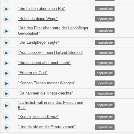
"Sie hielten aber einen Rat"
36.
02:22
neprodejné
"Befiel du deine Wege"
37.
01:26
neprodejné
"Auf das Fest aber hatte der Landpfleger
38.
03:20
neprodejné
Gewohnheit"
"Der Landpfleger sagte"
39.
01:24
neprodejné
"Aus Liebe will mein Heiland Sterben"
40.
04:28
neprodejné
"Sie schrieen aber noch mehr"
41.
02:00
neprodejné
"Erbarm es Gott"
42.
01:02
neprodejné
"Konnen Tranen meiner Wangen"
43.
06:42
neprodejné
"Da nahmen die Kriegsknechte"
44.
04:12
neprodejné
"Ja freilich will in uns das Fleisch und
45.
00:42
neprodejné
Blut"
"Komm, susses Kreuz"
46.
05:45
neprodejné
"Und da sie an die Statte kamen"
47.
03:34
neprodejné