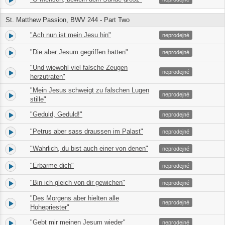
St. Matthew Passion, BWV 244 - Part Two
"Ach nun ist mein Jesu hin"
25.
04:28
neprodejné
"Die aber Jesum gegriffen hatten"
26.
01:49
neprodejné
"Und wiewohl viel falsche Zeugen
27.
01:16
neprodejné
herzutraten"
"Mein Jesus schweigt zu falschen Lugen
28.
01:12
neprodejné
stille"
"Geduld, Geduld!"
29.
06:58
neprodejné
"Petrus aber sass draussen im Palast"
30.
00:53
neprodejné
"Wahrlich, du bist auch einer von denen"
31.
01:35
neprodejné
"Erbarme dich"
32.
07:02
neprodejné
"Bin ich gleich von dir gewichen"
33.
01:05
neprodejné
"Des Morgens aber hielten alle
34.
01:49
neprodejné
Hohepriester"
"Gebt mir meinen Jesum wieder"
35.
03:02
neprodejné