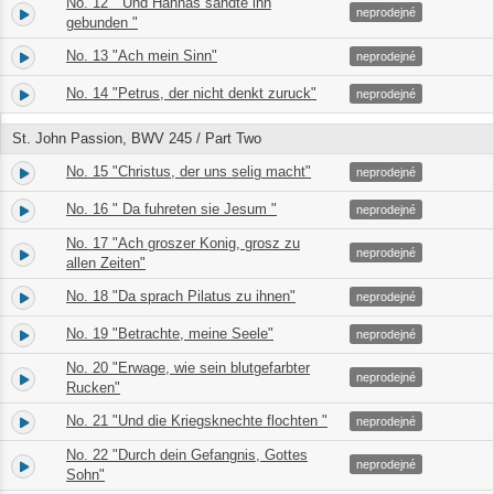
No. 12 " Und Hannas sandte ihn
19.
02:19
neprodejné
gebunden "
No. 13 "Ach mein Sinn"
20.
03:15
neprodejné
No. 14 "Petrus, der nicht denkt zuruck"
21.
01:47
neprodejné
St. John Passion, BWV 245 / Part Two
No. 15 "Christus, der uns selig macht"
22.
01:03
neprodejné
No. 16 " Da fuhreten sie Jesum "
23.
04:52
neprodejné
No. 17 "Ach groszer Konig, grosz zu
24.
02:45
neprodejné
allen Zeiten"
No. 18 "Da sprach Pilatus zu ihnen"
25.
02:23
neprodejné
No. 19 "Betrachte, meine Seele"
26.
02:30
neprodejné
No. 20 "Erwage, wie sein blutgefarbter
27.
08:21
neprodejné
Rucken"
No. 21 "Und die Kriegsknechte flochten "
28.
06:21
neprodejné
No. 22 "Durch dein Gefangnis, Gottes
29.
00:52
neprodejné
Sohn"