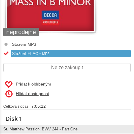
neprodejné
Stažení MP3
Stažení FLAC
+ MP3
Nelze zakoupit
Přidat k oblíbeným
Hlídat dostupnost
7:05:12
Celková stopáž:
Disk 1
St. Matthew Passion, BWV 244 - Part One