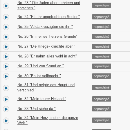
No. 23 " Die Juden aber schrieen und
30.
04:41
neprodejné
sprachen "
No. 24 "Eilt ihr angefochtnen Seelen"
31.
04:18
neprodejné
No. 25 "Allda kreuzigten sie ihn "
32.
02:09
neprodejné
No. 26 "In meines Herzens Grunde"
33.
01:24
neprodejné
No. 27 "Die Kriegs- knechte aber "
34.
04:25
neprodejné
No. 28 "Er nahm alles wohl in acht"
35.
01:31
neprodejné
No. 29 "Und von Stund an "
36.
01:46
neprodejné
No. 30 "Es ist vollbracht "
37.
07:16
neprodejné
No. 31 "Und neigte das Haupt und
38.
00:31
neprodejné
verschied "
No. 32 "Mein teurer Heiland "
39.
04:41
neprodejné
No. 33 "Und siehe da "
40.
00:40
neprodejné
No. 34 "Mein Herz, indem die ganze
41.
00:52
neprodejné
Welt "