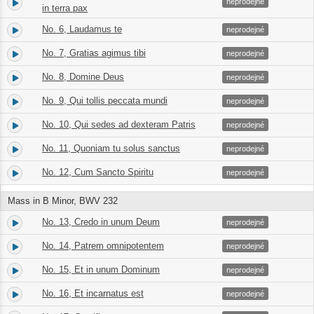
4.
06:43
neprodejné
in terra pax
No. 6, Laudamus te
5.
05:04
neprodejné
No. 7, Gratias agimus tibi
6.
03:09
neprodejné
No. 8, Domine Deus
7.
06:16
neprodejné
No. 9, Qui tollis peccata mundi
8.
03:19
neprodejné
No. 10, Qui sedes ad dexteram Patris
9.
05:24
neprodejné
No. 11, Quoniam tu solus sanctus
10.
04:45
neprodejné
No. 12, Cum Sancto Spiritu
11.
04:36
neprodejné
Mass in B Minor, BWV 232
No. 13, Credo in unum Deum
12.
02:34
neprodejné
No. 14, Patrem omnipotentem
13.
02:20
neprodejné
No. 15, Et in unum Dominum
14.
05:37
neprodejné
No. 16, Et incarnatus est
15.
02:38
neprodejné