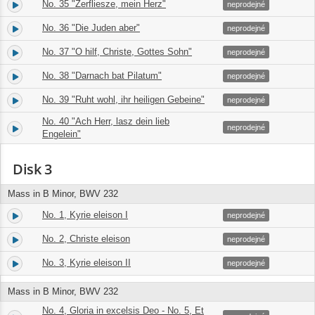
No. 35 "Zerfliesze, mein Herz"
42.
06:33
neprodejné
No. 36 "Die Juden aber"
43.
02:08
neprodejné
No. 37 "O hilf, Christe, Gottes Sohn"
44.
01:23
neprodejné
No. 38 "Darnach bat Pilatum"
45.
02:19
neprodejné
No. 39 "Ruht wohl, ihr heiligen Gebeine"
46.
08:51
neprodejné
No. 40 "Ach Herr, lasz dein lieb
47.
02:57
neprodejné
Engelein"
Disk 3
Mass in B Minor, BWV 232
No. 1, Kyrie eleison I
1.
09:43
neprodejné
No. 2, Christe eleison
2.
05:50
neprodejné
No. 3, Kyrie eleison II
3.
04:16
neprodejné
Mass in B Minor, BWV 232
No. 4, Gloria in excelsis Deo - No. 5, Et