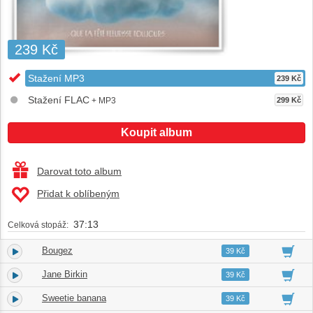
239 Kč
Stažení MP3
239 Kč
Stažení FLAC
+ MP3
299 Kč
Koupit album
Darovat toto album
Přidat k oblíbeným
37:13
Celková stopáž:
Bougez
1.
03:17
39 Kč
Jane Birkin
2.
03:16
39 Kč
Sweetie banana
3.
02:57
39 Kč