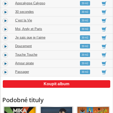
Apocalypse Calypso
4.
03:16
39 Kč
30 secondes
5.
03:09
39 Kč
C’est la Vie
6.
03:28
39 Kč
Moi, Andy et Paris
7.
03:35
39 Kč
Je sais que je t’aime
8.
02:51
39 Kč
Doucement
9.
03:11
39 Kč
Touche Touche
10.
02:24
39 Kč
Amour pirate
11.
02:59
39 Kč
Passager
12.
02:50
39 Kč
Koupit album
Podobné tituly