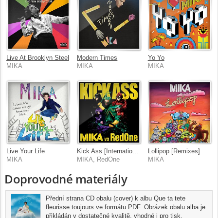
Live At Brooklyn Steel
Modern Times
Yo Yo
MIKA
MIKA
MIKA
Live Your Life
Kick Ass [International Version]
Lollipop [Remixes]
MIKA
MIKA, RedOne
MIKA
Doprovodné materiály
Přední strana CD obalu (cover) k albu Que ta tete
fleurisse toujours ve formátu PDF. Obrázek obalu alba je
přikládán v dostatečné kvalitě, vhodné i pro tisk.