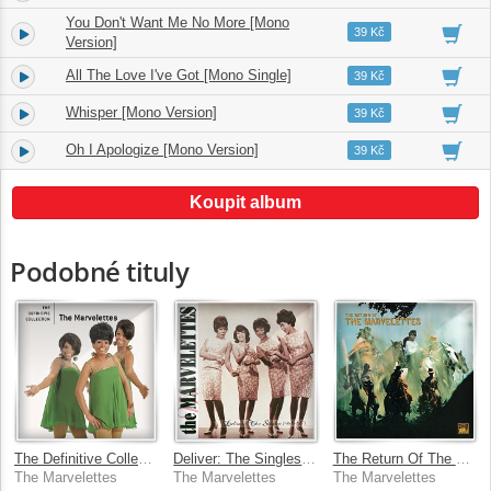
You Don't Want Me No More [Mono
8.
02:37
39 Kč
Version]
All The Love I've Got [Mono Single]
9.
02:27
39 Kč
Whisper [Mono Version]
10.
02:34
39 Kč
Oh I Apologize [Mono Version]
11.
02:53
39 Kč
Koupit album
Podobné tituly
The Definitive Collection
Deliver: The Singles 1961-1971
The Return Of The Marvelettes
The Marvelettes
The Marvelettes
The Marvelettes