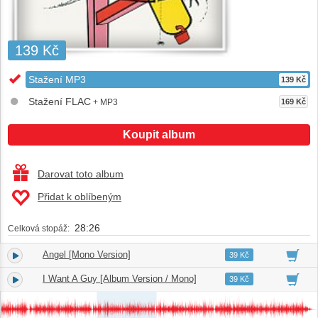
139 Kč
Stažení MP3
139 Kč
Stažení FLAC
+ MP3
169 Kč
Koupit album
Darovat toto album
Přidat k oblíbeným
28:26
Celková stopáž:
Angel [Mono Version]
1.
02:31
39 Kč
I Want A Guy [Album Version / Mono]
2.
02:38
39 Kč