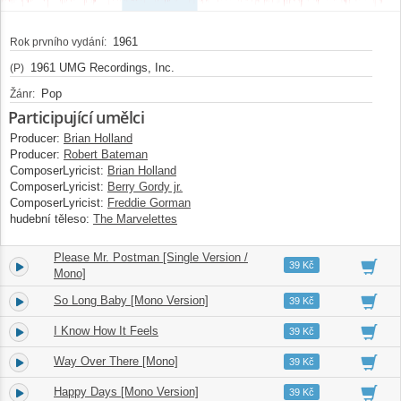
1961
Rok prvního vydání:
1961 UMG Recordings, Inc.
(P)
Pop
Žánr:
Participující umělci
Producer:
Brian Holland
Producer:
Robert Bateman
ComposerLyricist:
Brian Holland
ComposerLyricist:
Berry Gordy jr.
ComposerLyricist:
Freddie Gorman
hudební těleso:
The Marvelettes
Please Mr. Postman [Single Version /
3.
02:29
39 Kč
Mono]
So Long Baby [Mono Version]
4.
02:51
39 Kč
I Know How It Feels
5.
02:58
39 Kč
Way Over There [Mono]
6.
02:23
39 Kč
Happy Days [Mono Version]
7.
02:05
39 Kč