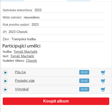
2023
Nahrávka dokončena:
neuvedeno
Místo nahrání:
2023
Rok prvního vydání:
2023 Choroši
(P)
Trampská hudba
Žánr:
Participující umělci
hudba:
Tomáš Machalík
text:
Tomáš Machalík
hudební těleso:
Choroši
Pila čaj
16.
03:02
20 Kč
Poslední vlak
17.
02:21
20 Kč
Výhybkář
18.
02:23
20 Kč
Koupit album