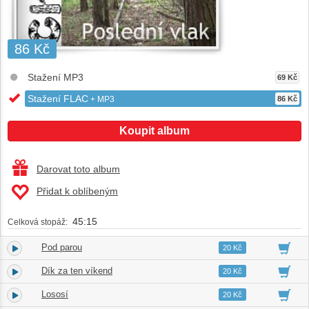
86 Kč
Stažení MP3
69 Kč
Stažení FLAC
+ MP3
86 Kč
Koupit album
Darovat toto album
Přidat k oblíbeným
45:15
Celková stopáž:
Pod parou
1.
02:56
20 Kč
Dík za ten víkend
2.
02:39
20 Kč
Lososí
3.
02:13
20 Kč