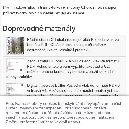
První řadové album tramp-folkové skupiny Choroši, obsahující
průřez tvorby prvních deseti let její existence.
Doprovodné materiály
Přední strana CD obalu (cover) k albu Poslední vlak ve
formátu PDF. Obrázek obalu alba je přikládán v
dostatečné kvalitě, vhodné i pro tisk.
Zadní strana CD obalu k albu Poslední vlak ve formátu
PDF. Pokud si toto album vypálíte jako Audio CD,
můžete tento dokument vytisknout a vložit do zadní
strany krabičky.
Digitální booklet k albu Poslední vlak ve formátu PDF o
velikosti A4. V závislosti na informacích viditelných na
profilu alba může obsahovat podrobné informace o albu a
jednotlivých skladbách, včetně seznamu participujících
Používáme soubory cookies k poskytování a vylepšování našich
umělců, přesného data a místa nahrání pro každou ze
služeb, zvyšování zabezpečení, přizpůsobování obsahu,
skladeb. Digitální booklet je tisknutelnou variantou profilu alba.
reklamním účelům a měření návštěvnosti. Můžete přijmout
všechny soubory cookies nebo provést podrobné nastavení.
Pro možnost stažení doprovodných materiálů je nutné mít zakoupenu
Změnu preferencí můžete kdykoli upravit.
minimálně jednu skladbu z tohoto alba.