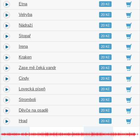
Etna
4.
02:26
20 Kč
Velryba
5.
02:17
20 Kč
Nádraží
6.
02:47
20 Kč
Stopař
7.
02:24
20 Kč
Irena
8.
02:46
20 Kč
Kraken
9.
03:18
20 Kč
Zase mě čeká vandr
10.
02:24
20 Kč
Cindy
11.
02:07
20 Kč
Lovecká píseň
12.
01:34
20 Kč
Stromboli
13.
02:09
20 Kč
Děvče na osadě
14.
03:07
20 Kč
Hrad
15.
02:22
20 Kč