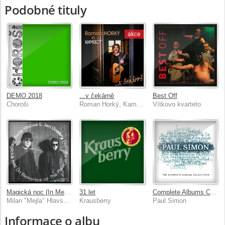
Podobné tituly
akce
DEMO 2018
...v čekárně
Best Off
Choroši
Roman Horký, Kamelot
Vítkovo kvarteto
Magická noc (In Memories of The Plastic People)
31 let
Complete Albums Collection
Milan "Mejla" Hlavsa, Jan Vozáry
Krausberry
Paul Simon
Informace o albu