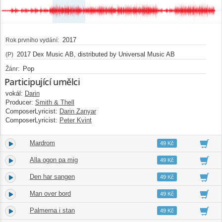
2017
Rok prvního vydání:
2017 Dex Music AB, distributed by Universal Music AB
(P)
Pop
Žánr:
Participující umělci
vokál:
Darin
Producer:
Smith & Thell
ComposerLyricist:
Darin Zanyar
ComposerLyricist:
Peter Kvint
Mardrom
4.
03:09
49 Kč
Alla ogon pa mig
5.
03:37
49 Kč
Den har sangen
6.
03:51
49 Kč
Man over bord
7.
03:00
49 Kč
Palmerna i stan
8.
03:07
49 Kč