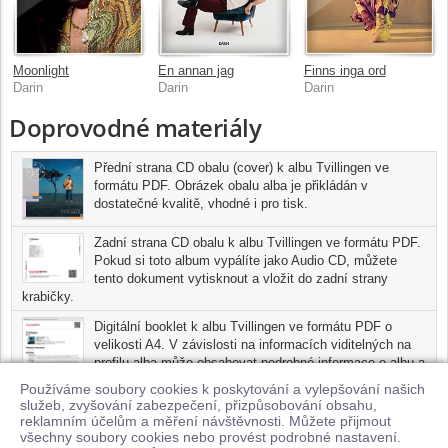
Moonlight
En annan jag
Finns inga ord
Darin
Darin
Darin
Doprovodné materiály
Přední strana CD obalu (cover) k albu Tvillingen ve
formátu PDF. Obrázek obalu alba je přikládán v
dostatečné kvalitě, vhodné i pro tisk.
Zadní strana CD obalu k albu Tvillingen ve formátu PDF.
Pokud si toto album vypálíte jako Audio CD, můžete
tento dokument vytisknout a vložit do zadní strany
krabičky.
Digitální booklet k albu Tvillingen ve formátu PDF o
velikosti A4. V závislosti na informacích viditelných na
profilu alba může obsahovat podrobné informace o albu a
jednotlivých skladbách, včetně seznamu participujících
Používáme soubory cookies k poskytování a vylepšování našich
umělců, přesného data a místa nahrání pro každou ze
služeb, zvyšování zabezpečení, přizpůsobování obsahu,
skladeb. Digitální booklet je tisknutelnou variantou profilu alba.
reklamním účelům a měření návštěvnosti. Můžete přijmout
všechny soubory cookies nebo provést podrobné nastavení.
Pro možnost stažení doprovodných materiálů je nutné mít zakoupenu