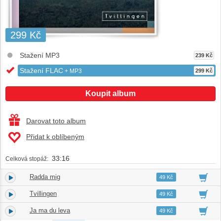
299 Kč
Stažení MP3
239 Kč
Stažení FLAC
+ MP3
299 Kč
Koupit album
Darovat toto album
Přidat k oblíbeným
33:16
Celková stopáž:
Radda mig
1.
03:46
49 Kč
Tvillingen
2.
03:01
49 Kč
Ja ma du leva
3.
03:23
49 Kč