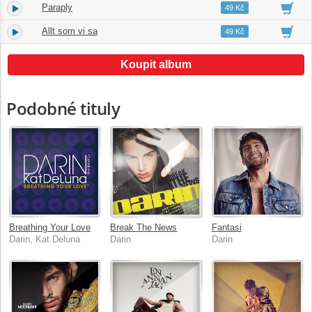
Paraply
9.
03:38
49 Kč
Allt som vi sa
10.
02:44
49 Kč
Koupit album
Podobné tituly
Breathing Your Love
Break The News
Fantasi
Darin, Kat Deluna
Darin
Darin