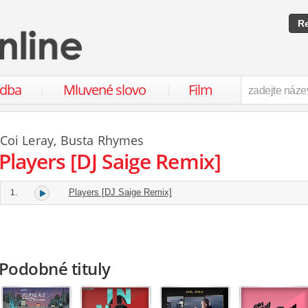
Re
udba
Mluvené slovo
Film
Coi Leray
,
Busta Rhymes
Players [DJ Saige Remix]
Players [DJ Saige Remix]
1.
Podobné tituly