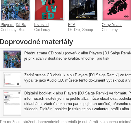
Players [DJ Saige Remix]
Involved
ETA
Okay Yeah!
Coi Leray, Busta Rhymes
Coi Leray
Dr. Dre, Snoop Dogg, Busta Rhymes, Anderson .Paak
Coi Leray
Doprovodné materiály
Přední strana CD obalu (cover) k albu Players [DJ Saige Remi
je přikládán v dostatečné kvalitě, vhodné i pro tisk.
Zadní strana CD obalu k albu Players [DJ Saige Remix] ve for
vypálíte jako Audio CD, můžete tento dokument vytisknout a vl
Digitální booklet k albu Players [DJ Saige Remix] ve formátu P
informacích viditelných na profilu alba může obsahovat podrobn
skladbách, včetně seznamu participujících umělců, přesného d
skladeb. Digitální booklet je tisknutelnou variantou profilu alba.
Pro možnost stažení doprovodných materiálů je nutné mít zakoupenu minimál