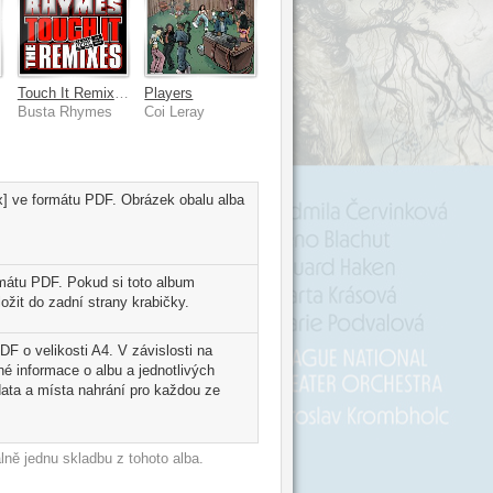
Touch It Remixes
Players
Busta Rhymes
Coi Leray
x] ve formátu PDF. Obrázek obalu alba
mátu PDF. Pokud si toto album
ožit do zadní strany krabičky.
DF o velikosti A4. V závislosti na
é informace o albu a jednotlivých
ata a místa nahrání pro každou ze
ně jednu skladbu z tohoto alba.