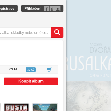
gistrace
Přihlášení
03:14
39 Kč
Koupit album