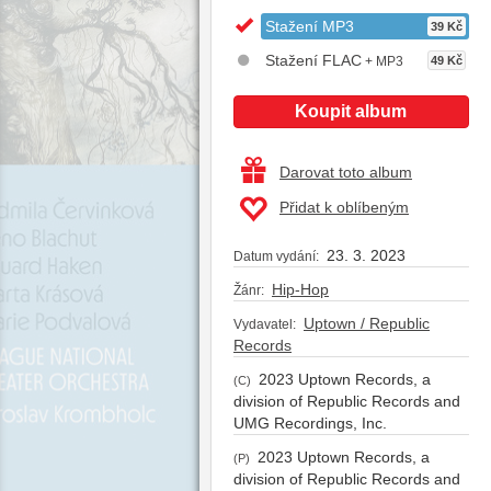
Stažení MP3
39 Kč
Stažení FLAC
+ MP3
49 Kč
Koupit album
Darovat toto album
Přidat k oblíbeným
23. 3. 2023
Datum vydání:
Hip-Hop
Žánr:
Uptown / Republic
Vydavatel:
Records
2023 Uptown Records, a
(C)
division of Republic Records and
UMG Recordings, Inc.
2023 Uptown Records, a
(P)
division of Republic Records and