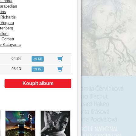
Bisharat
arabedian
kins
 Richards
 Vergara
tenberg
uffum
y Corbett
e Katayama
04:34
39 Kč
06:13
39 Kč
Koupit album