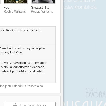
Feel
Greatest Hits
Robbie Williams
Robbie Williams
tu PDF. Obrázek obalu alba je
okud si toto album vypálíte jako
strany krabičky.
sti A4. V závislosti na informacích
 o albu a jednotlivých skladbách,
 nahrání pro každou ze skladeb.
ně jednu skladbu z tohoto alba.