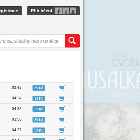
gistrace
Přihlášení
03:42
39 Kč
04:34
39 Kč
04:33
39 Kč
03:50
39 Kč
04:37
39 Kč