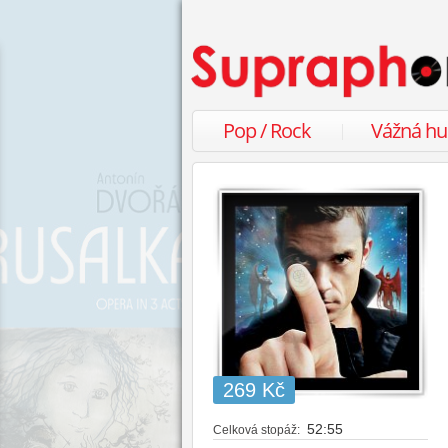
Pop / Rock
Vážná h
269 Kč
52:55
Celková stopáž: