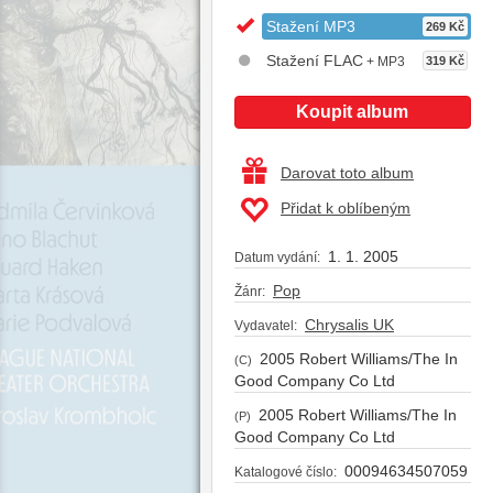
Stažení MP3
269 Kč
Stažení FLAC
+ MP3
319 Kč
Koupit album
Darovat toto album
Přidat k oblíbeným
1. 1. 2005
Datum vydání:
Pop
Žánr:
Chrysalis UK
Vydavatel:
2005 Robert Williams/The In
(C)
Good Company Co Ltd
2005 Robert Williams/The In
(P)
Good Company Co Ltd
00094634507059
Katalogové číslo: