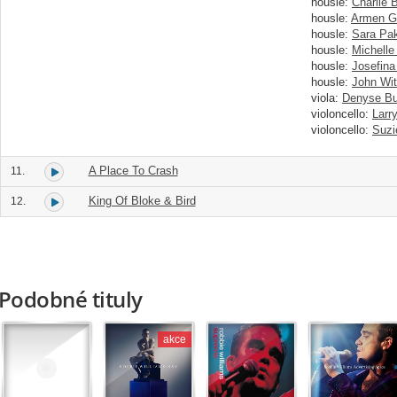
housle:
Charlie 
housle:
Armen G
housle:
Sara Pa
housle:
Michelle
housle:
Josefina
housle:
John Wit
viola:
Denyse B
violoncello:
Larr
violoncello:
Suzi
A Place To Crash
11.
King Of Bloke & Bird
12.
Podobné tituly
akce