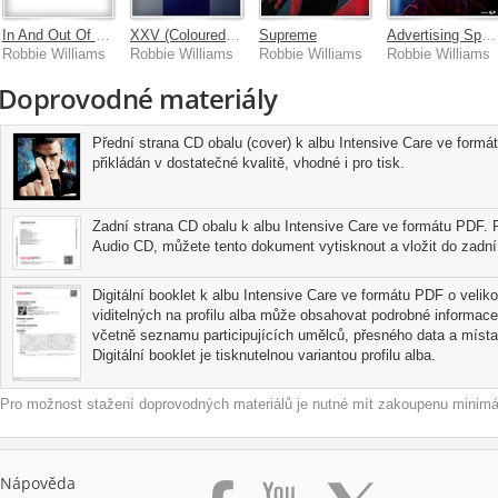
In And Out Of Consciousness: Greatest Hits 1990 - 2010
XXV (Coloured Vinyl)
Supreme
Advertising Space
Robbie Williams
Robbie Williams
Robbie Williams
Robbie Williams
Doprovodné materiály
Přední strana CD obalu (cover) k albu Intensive Care ve formá
přikládán v dostatečné kvalitě, vhodné i pro tisk.
Zadní strana CD obalu k albu Intensive Care ve formátu PDF. P
Audio CD, můžete tento dokument vytisknout a vložit do zadní 
Digitální booklet k albu Intensive Care ve formátu PDF o veliko
viditelných na profilu alba může obsahovat podrobné informace
včetně seznamu participujících umělců, přesného data a místa
Digitální booklet je tisknutelnou variantou profilu alba.
Pro možnost stažení doprovodných materiálů je nutné mít zakoupenu minimál
Nápověda