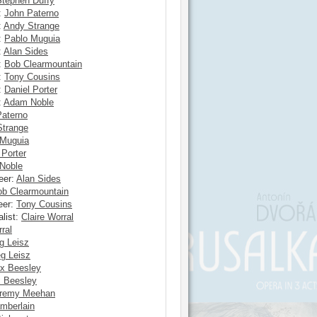
Stephen Duffy
:
John Paterno
:
Andy Strange
:
Pablo Muguia
:
Alan Sides
:
Bob Clearmountain
:
Tony Cousins
:
Daniel Porter
:
Adam Noble
Paterno
Strange
 Muguia
 Porter
Noble
eer:
Alan Sides
b Clearmountain
eer:
Tony Cousins
list:
Claire Worral
ral
g Leisz
g Leisz
x Beesley
 Beesley
remy Meehan
mberlain