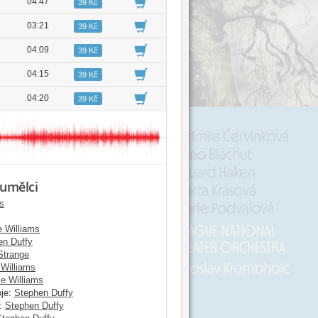
04:47
39 Kč
03:21
39 Kč
04:09
39 Kč
04:15
39 Kč
04:20
39 Kč
 umělci
s
e Williams
en Duffy
Strange
 Williams
e Williams
je:
Stephen Duffy
:
Stephen Duffy