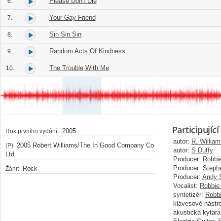
Please Don't Die
6.
Your Gay Friend
7.
Sin Sin Sin
8.
Random Acts Of Kindness
9.
The Trouble With Me
10.
Participující
2005
Rok prvního vydání:
autor:
R. William
2005 Robert Williams/The In Good Company Co
(P)
autor:
S Duffy
Ltd
Producer:
Robbi
Producer:
Steph
Rock
Žánr:
Producer:
Andy 
Vocalist:
Robbie
syntetizér:
Robbi
klávesové nástro
akustická kytara