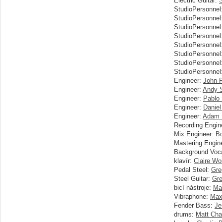
Electric Guitar:
StudioPersonnel
StudioPersonnel
StudioPersonnel
StudioPersonnel
StudioPersonnel
StudioPersonnel
StudioPersonnel
StudioPersonnel
Engineer:
John 
Engineer:
Andy 
Engineer:
Pablo
Engineer:
Daniel
Engineer:
Adam 
Recording Engin
Mix Engineer:
Bo
Mastering Engin
Background Voca
klavír:
Claire Wor
Pedal Steel:
Gre
Steel Guitar:
Gre
bicí nástroje:
Ma
Vibraphone:
Max
Fender Bass:
Je
drums:
Matt Cha