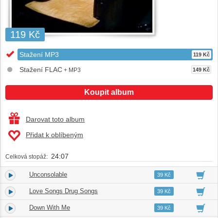
119 Kč
Stažení MP3
119 Kč
Stažení FLAC
+ MP3
149 Kč
Koupit album
Darovat toto album
Přidat k oblíbeným
24:07
Celková stopáž:
Unconsolable
1.
03:37
39 Kč
Love Songs Drug Songs
2.
03:40
39 Kč
Down With Me
3.
03:38
39 Kč