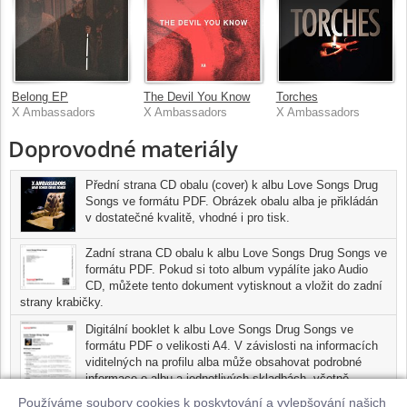
Belong EP
The Devil You Know
Torches
X Ambassadors
X Ambassadors
X Ambassadors
Doprovodné materiály
Přední strana CD obalu (cover) k albu Love Songs Drug
Songs ve formátu PDF. Obrázek obalu alba je přikládán
v dostatečné kvalitě, vhodné i pro tisk.
Zadní strana CD obalu k albu Love Songs Drug Songs ve
formátu PDF. Pokud si toto album vypálíte jako Audio
CD, můžete tento dokument vytisknout a vložit do zadní
strany krabičky.
Digitální booklet k albu Love Songs Drug Songs ve
formátu PDF o velikosti A4. V závislosti na informacích
viditelných na profilu alba může obsahovat podrobné
informace o albu a jednotlivých skladbách, včetně
seznamu participujících umělců, přesného data a místa
Používáme soubory cookies k poskytování a vylepšování našich