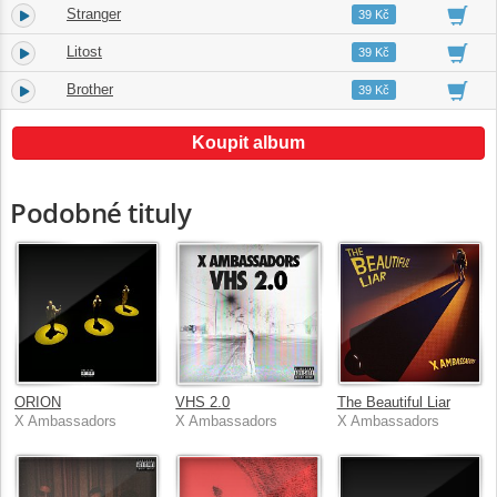
Stranger
4.
04:03
39 Kč
Litost
5.
05:21
39 Kč
Brother
6.
03:48
39 Kč
Koupit album
Podobné tituly
ORION
VHS 2.0
The Beautiful Liar
X Ambassadors
X Ambassadors
X Ambassadors