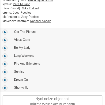
kytara:
Pete Murano
Bass (Vocal):
Mike Ballard
drums:
Joey Peebles
bicí nástroje:
Joey Peebles
klávesové nástroje:
Raphael Saadiq
Get The Picture
3.
02:44
Vieux Carre
4.
02:46
Be My Lady
5.
03:32
Long Weekend
6.
04:08
Fire And Brimstone
7.
03:27
Sunrise
8.
03:16
Dream On
9.
04:20
Shortyville
10.
04:23
Nyní nelze objednat,
můžete zvolit digitální variantu