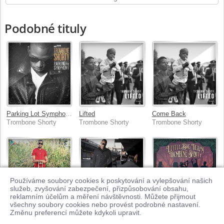
Podobné tituly
Parking Lot Symphony
Lifted
Come Back
Trombone Shorty
Trombone Shorty
Trombone Shorty
Používáme soubory cookies k poskytování a vylepšování našich
služeb, zvyšování zabezpečení, přizpůsobování obsahu,
reklamním účelům a měření návštěvnosti. Můžete přijmout
všechny soubory cookies nebo provést podrobné nastavení.
Jingle Bells
Backatown
Jambalaya (On The Bayou)
Změnu preferencí můžete kdykoli upravit.
Trombone Shorty
Trombone Shorty
Little Big Town, Trombone Shorty