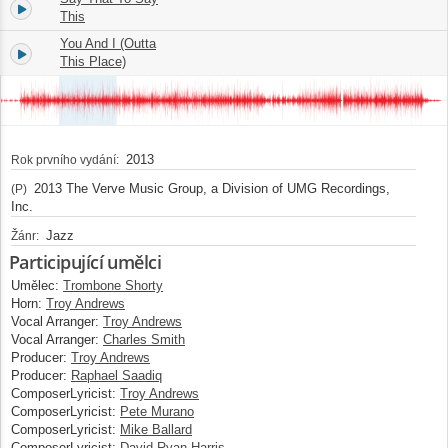
1.
02:56
This
You And I (Outta
2.
03:51
This Place)
2013
Rok prvního vydání:
2013 The Verve Music Group, a Division of UMG Recordings,
(P)
Inc.
Jazz
Žánr:
Participující umělci
Umělec:
Trombone Shorty
Horn:
Troy Andrews
Vocal Arranger:
Troy Andrews
Vocal Arranger:
Charles Smith
Producer:
Troy Andrews
Producer:
Raphael Saadiq
ComposerLyricist:
Troy Andrews
ComposerLyricist:
Pete Murano
ComposerLyricist:
Mike Ballard
ComposerLyricist:
David Ryan Harris