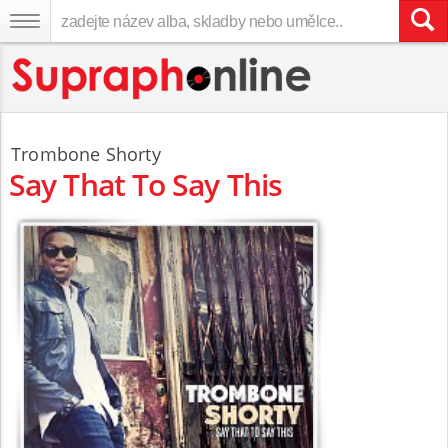
Trombone Shorty
Say That To Say This