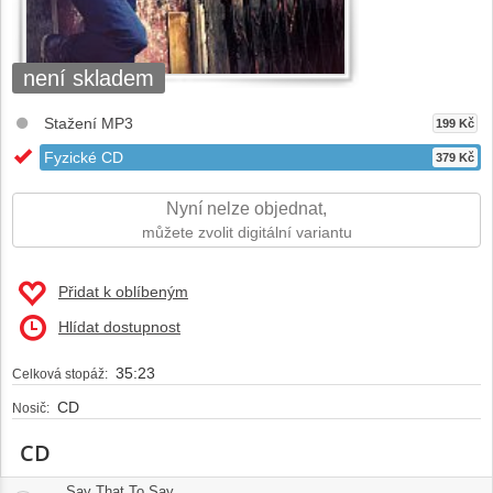
není skladem
Stažení MP3
199 Kč
Fyzické CD
379 Kč
Nyní nelze objednat,
můžete zvolit digitální variantu
Přidat k oblíbeným
Hlídat dostupnost
35:23
Celková stopáž:
CD
Nosič:
CD
Say That To Say