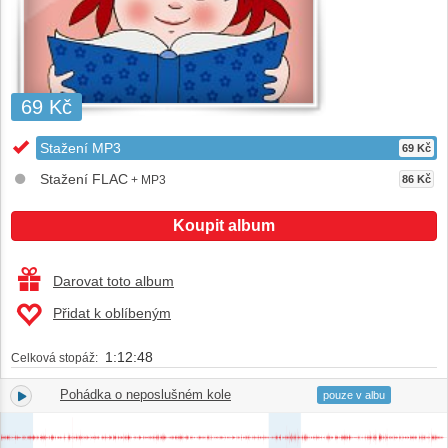
69 Kč
Stažení MP3
69 Kč
Stažení FLAC
+ MP3
86 Kč
Koupit album
Darovat toto album
Přidat k oblíbeným
1:12:48
Celková stopáž:
Pohádka o neposlušném kole
1.
06:50
pouze v albu