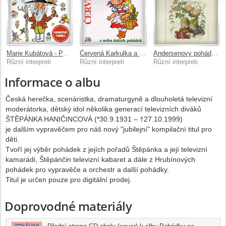
Marie Kubátová - Pohádky
Červená Karkulka a sedm dalších pohádek
Andersenovy pohádky 2
Různí interpreti
Různí interpreti
Různí interpreti
Informace o albu
Česká herečka, scenáristka, dramaturgyně a dlouholetá televizní
moderátorka, dětský idol několika generací televizních diváků
ŠTĚPÁNKA HANIČINCOVÁ (*30.9.1931 – †27.10.1999)
je dalším vypravěčem pro náš nový "jubilejní" kompilační titul pro
děti.
Tvoří jej výběr pohádek z jejích pořadů Štěpánka a její televizní
kamarádi, Štěpánčin televizní kabaret a dále z Hrubínových
pohádek pro vypravěče a orchestr a další pohádky.
Titul je určen pouze pro digitální prodej.
Doprovodné materiály