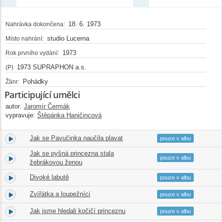
18. 6. 1973
Nahrávka dokončena:
studio Lucerna
Místo nahrání:
1973
Rok prvního vydání:
1973 SUPRAPHON a.s.
(P)
Pohádky
Žánr:
Participující umělci
autor:
Jaromír Čermák
vypravuje:
Štěpánka Haničincová
Jak se Pavučinka naučila plavat
2.
07:36
pouze v albu
Jak se pyšná princezna stala
3.
09:01
pouze v albu
žebrákovou ženou
Divoké labutě
4.
07:02
pouze v albu
Zvířátka a loupežníci
5.
05:49
pouze v albu
Jak jsme hledali kočičí princeznu
6.
06:47
pouze v albu