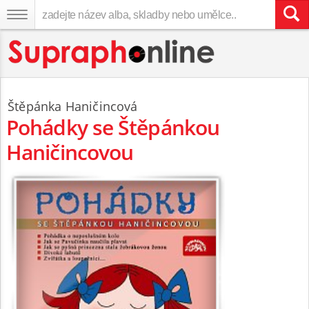
Štěpánka Haničincová
Pohádky se Štěpánkou
Haničincovou