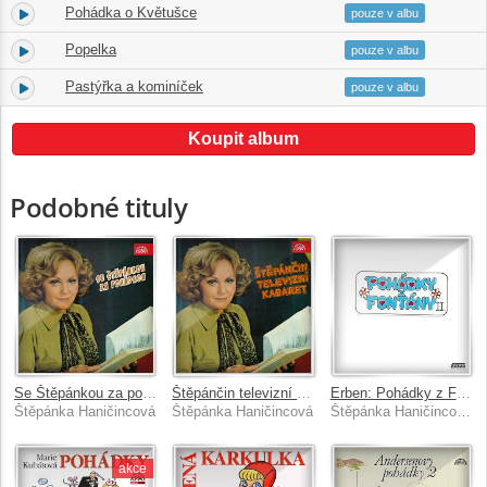
Pohádka o Květušce
7.
13:13
pouze v albu
Popelka
8.
09:13
pouze v albu
Pastýřka a kominíček
9.
07:17
pouze v albu
Koupit album
Podobné tituly
Se Štěpánkou za pohádkou
Štěpánčin televizní kabaret
Erben: Pohádky z Fontány II.
Štěpánka Haničincová
Štěpánka Haničincová
Štěpánka Haničincová, Jan Přeučil
akce