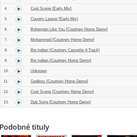
Cool Scene [Early Mix]
4.
Country Leaver [Early Mix]
5.
Bohemian Like You [Courtney Home Demo]
6.
Mohammed [Courtney Home Demo]
7.
Big Indian [Courtney Cassette 4-Track]
8.
Big Indian [Courtney Home Demo]
9.
Unknown
10.
Godless [Courtney Home Demo]
11.
Cool Scene [Courtney Home Demo]
12.
Dub Song [Courtney Home Demo]
13.
Podobné tituly