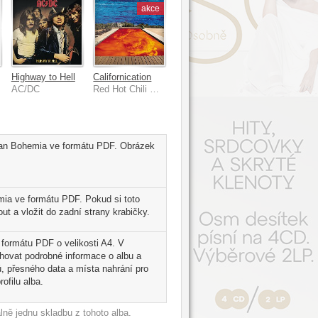
akce
track
Highway to Hell
Californication
AC/DC
Red Hot Chili Peppers
rban Bohemia ve formátu PDF. Obrázek
mia ve formátu PDF. Pokud si toto
t a vložit do zadní strany krabičky.
 formátu PDF o velikosti A4. V
ahovat podrobné informace o albu a
, přesného data a místa nahrání pro
ofilu alba.
ně jednu skladbu z tohoto alba.