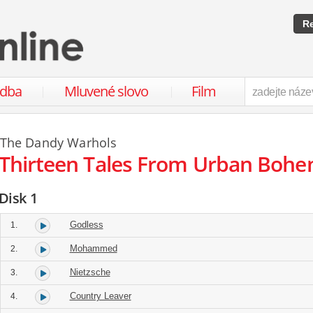
Re
udba
Mluvené slovo
Film
The Dandy Warhols
Thirteen Tales From Urban Bohe
Disk 1
Godless
1.
Mohammed
2.
Nietzsche
3.
Country Leaver
4.