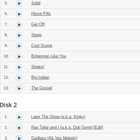
Solid
5.
Horse Pills
6.
Get Off
7.
Sleep
8.
Cool Scene
9.
Bohemian Like You
10.
Shakin'
11.
Big Indian
12.
The Gospel
13.
Disk 2
Later The Show (a.k.a. Kinky)
1.
Ras Tafar and I (a.k.a. Dub Song) [Edit]
2.
Godless [Alt Vox Melody]
3.