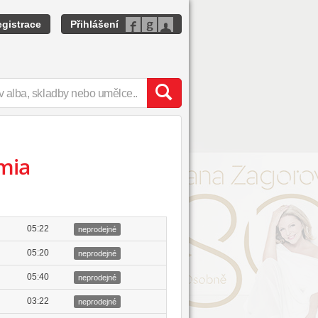
gistrace
Přihlášení
mia
05:22
neprodejné
05:20
neprodejné
05:40
neprodejné
03:22
neprodejné