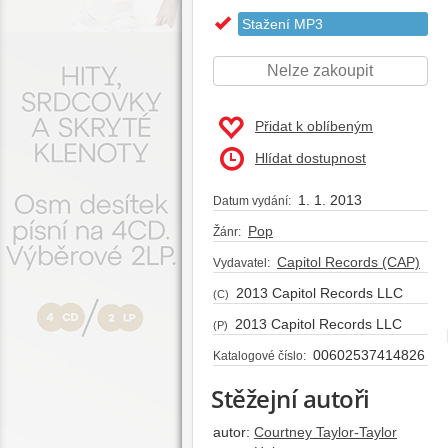
Stažení MP3
Nelze zakoupit
Přidat k oblíbeným
Hlídat dostupnost
1. 1. 2013
Datum vydání:
Pop
Žánr:
Capitol Records (CAP)
Vydavatel:
2013 Capitol Records LLC
(C)
2013 Capitol Records LLC
(P)
00602537414826
Katalogové číslo:
Stěžejní autoři
autor:
Courtney Taylor-Taylor