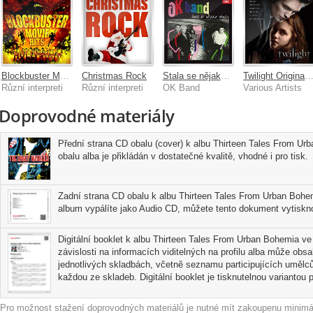
Blockbuster Movie Hits
Christmas Rock
Stala se nějaká chyba
Twilight Original Motion Picture Sound
Různí interpreti
Různí interpreti
OK Band
Various Artists
Doprovodné materiály
Přední strana CD obalu (cover) k albu Thirteen Tales From U
obalu alba je přikládán v dostatečné kvalitě, vhodné i pro tisk.
Zadní strana CD obalu k albu Thirteen Tales From Urban Bohe
album vypálíte jako Audio CD, můžete tento dokument vytisknou
Digitální booklet k albu Thirteen Tales From Urban Bohemia ve
závislosti na informacích viditelných na profilu alba může obs
jednotlivých skladbách, včetně seznamu participujících umělců
každou ze skladeb. Digitální booklet je tisknutelnou variantou pr
Pro možnost stažení doprovodných materiálů je nutné mít zakoupenu minimál