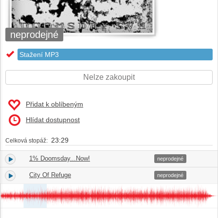
neprodejné
Stažení MP3
Nelze zakoupit
Přidat k oblíbeným
Hlídat dostupnost
23:29
Celková stopáž:
1% Doomsday...Now!
1.
04:03
neprodejné
City Of Refuge
2.
04:40
neprodejné