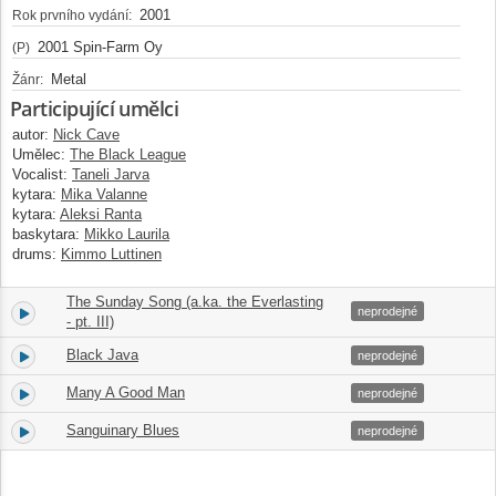
2001
Rok prvního vydání:
2001 Spin-Farm Oy
(P)
Metal
Žánr:
Participující umělci
autor:
Nick Cave
Umělec:
The Black League
Vocalist:
Taneli Jarva
kytara:
Mika Valanne
kytara:
Aleksi Ranta
baskytara:
Mikko Laurila
drums:
Kimmo Luttinen
The Sunday Song (a.ka. the Everlasting
3.
03:24
neprodejné
- pt. III)
Black Java
4.
02:53
neprodejné
Many A Good Man
5.
02:52
neprodejné
Sanguinary Blues
6.
05:37
neprodejné