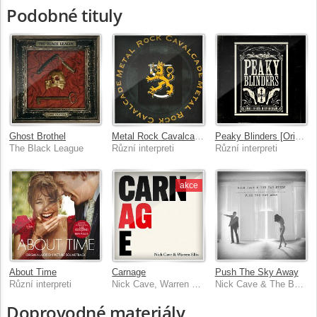
Podobné tituly
Ghost Brothel
Metal Rock Cavalcade I
Peaky Blinders [Original Music From The TV Series]
The Black League
Různí interpreti
Různí interpreti
akce
About Time
Carnage
Push The Sky Away
Různí interpreti
Nick Cave, Warren Ellis
Nick Cave & The Bad Seeds
Doprovodné materiály