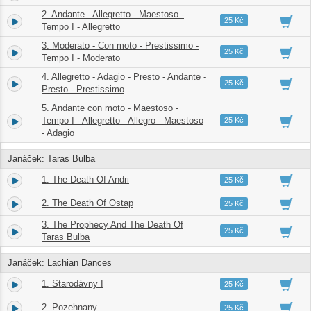
2. Andante - Allegretto - Maestoso -
2.
06:10
25 Kč
Tempo I - Allegretto
3. Moderato - Con moto - Prestissimo -
3.
05:22
25 Kč
Tempo I - Moderato
4. Allegretto - Adagio - Presto - Andante -
4.
03:02
25 Kč
Presto - Prestissimo
5. Andante con moto - Maestoso -
5.
Tempo I - Allegretto - Allegro - Maestoso
07:13
25 Kč
- Adagio
Janáček: Taras Bulba
1. The Death Of Andri
6.
08:51
25 Kč
2. The Death Of Ostap
7.
05:28
25 Kč
3. The Prophecy And The Death Of
8.
09:01
25 Kč
Taras Bulba
Janáček: Lachian Dances
1. Starodávny I
9.
06:31
25 Kč
2. Pozehnany
10.
02:27
25 Kč