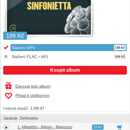
199 Kč
Stažení MP3
199 Kč
Stažení FLAC
+ MP3
249 Kč
Koupit album
Darovat toto album
Přidat k oblíbeným
1:09:47
Celková stopáž:
Janáček: Sinfonietta
1. Allegretto - Allegro - Maestoso
1.
02:24
25 Kč