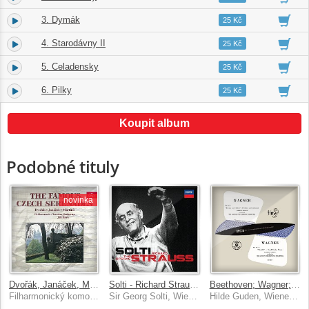
3. Dymák
11.
02:14
25 Kč
4. Starodávny II
12.
05:54
25 Kč
5. Celadensky
13.
02:00
25 Kč
6. Pilky
14.
03:10
25 Kč
Koupit album
Podobné tituly
novinka
Dvořák, Janáček, Martinů: Slavné české serenády
Solti - Richard Strauss - The Operas
Beethoven; Wagner; R. Strauss; Mozart; Verdi [Clemens Krauss: Complete Decca Recordings, Vol. 9]
Filharmonický komorní orchestr, Jiří Hnyk
Sir Georg Solti, Wiener Philharmoniker, London Philharmonic Orchestra
Hilde Guden, Wiener Philharmoniker, London Philharmonic Orchestra, Clemens Krauss