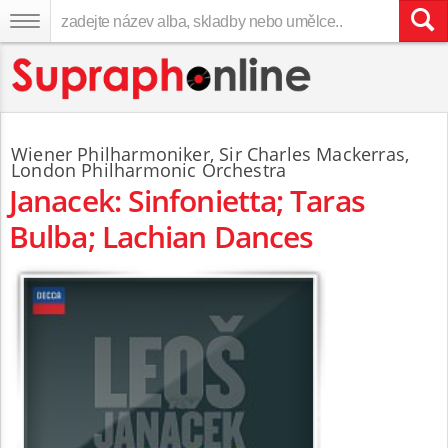
Wiener Philharmoniker
,
Sir Charles Mackerras
,
London Philharmonic Orchestra
Janacek: Sinfonietta; Taras
Bulba; Lachian Dances