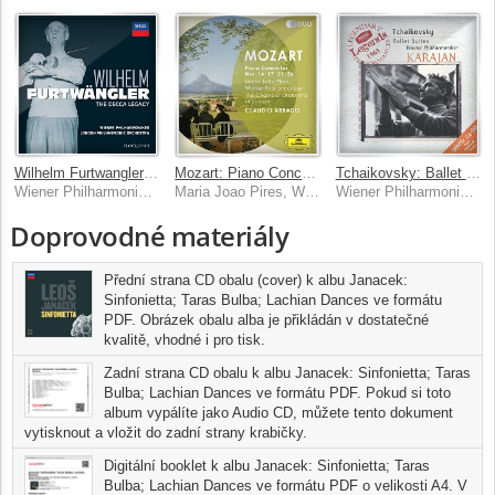
Wilhelm Furtwangler - The Decca Legacy
Mozart: Piano Concertos Nos.14, 17, 21 & 26
Tchaikovsky: Ballet Suites
Wiener Philharmoniker, London Philharmonic Orchestra, Wilhelm Furtwangler
Maria Joao Pires, Wiener Philharmoniker, Chamber Orchestra of Europe
Wiener Philharmoniker, Herbert von Karajan
Doprovodné materiály
Přední strana CD obalu (cover) k albu Janacek:
Sinfonietta; Taras Bulba; Lachian Dances ve formátu
PDF. Obrázek obalu alba je přikládán v dostatečné
kvalitě, vhodné i pro tisk.
Zadní strana CD obalu k albu Janacek: Sinfonietta; Taras
Bulba; Lachian Dances ve formátu PDF. Pokud si toto
album vypálíte jako Audio CD, můžete tento dokument
vytisknout a vložit do zadní strany krabičky.
Digitální booklet k albu Janacek: Sinfonietta; Taras
Bulba; Lachian Dances ve formátu PDF o velikosti A4. V