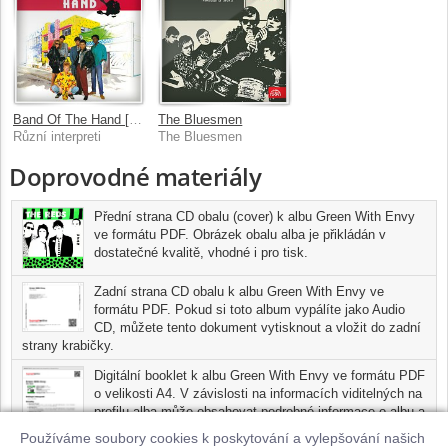
Band Of The Hand [Original Motion Picture Soundtrack]
The Bluesmen
Různí interpreti
The Bluesmen
Doprovodné materiály
Přední strana CD obalu (cover) k albu Green With Envy
ve formátu PDF. Obrázek obalu alba je přikládán v
dostatečné kvalitě, vhodné i pro tisk.
Zadní strana CD obalu k albu Green With Envy ve
formátu PDF. Pokud si toto album vypálíte jako Audio
CD, můžete tento dokument vytisknout a vložit do zadní
strany krabičky.
Digitální booklet k albu Green With Envy ve formátu PDF
o velikosti A4. V závislosti na informacích viditelných na
profilu alba může obsahovat podrobné informace o albu a
jednotlivých skladbách, včetně seznamu participujících
Používáme soubory cookies k poskytování a vylepšování našich
umělců, přesného data a místa nahrání pro každou ze