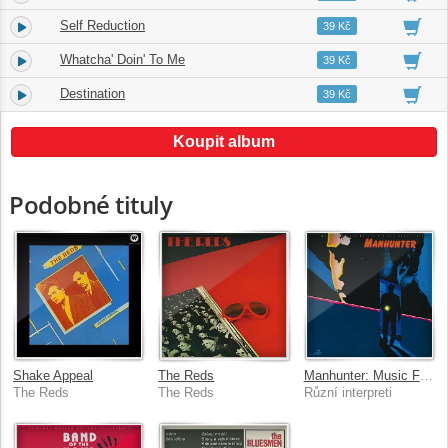
Self Reduction
2.
05:28
39 Kč
Whatcha' Doin' To Me
3.
03:21
39 Kč
Destination
4.
04:33
39 Kč
Koupit album
Podobné tituly
Shake Appeal
The Reds
Manhunter: Music From The Motion Picture Soundtrack
The Reds
The Reds
Různí interpreti