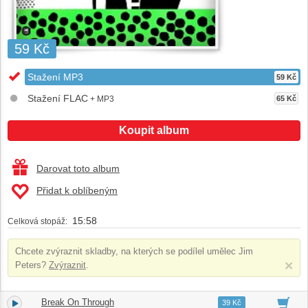
59 Kč
Stažení MP3
59 Kč
Stažení FLAC
+ MP3
65 Kč
Koupit album
Darovat toto album
Přidat k oblíbeným
15:58
Celková stopáž:
Chcete zvýraznit skladby, na kterých se podílel umělec
Jim
×
Peters
?
Zvýraznit
.
Break On Through
1.
02:36
39 Kč