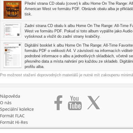
Přední strana CD obalu (cover) k albu Home On The Range: Al
American West ve formátu PDF. Obrázek obalu alba je přikládán
tisk.
Zadní strana CD obalu k albu Home On The Range: All-Time F
West ve formátu PDF. Pokud si toto album vypálíte jako Audi
vytisknout a vložit do zadní strany krabičky.
Digitální booklet k albu Home On The Range: All-Time Favori
formátu PDF o velikosti A4. V závislosti na informacích vidite
podrobné informace o albu a jednotlivých skladbách, včetně se
přesného data a místa nahrání pro každou ze skladeb. Digitální
profilu alba.
Pro možnost stažení doprovodných materiálů je nutné mít zakoupenu minimál
Nápověda
O nás
Speciální kolekce
Formát FLAC
Formát Hi‑Res