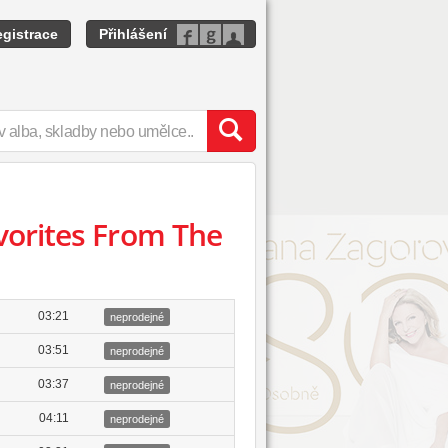
gistrace
Přihlášení
vorites From The
03:21
neprodejné
03:51
neprodejné
03:37
neprodejné
04:11
neprodejné