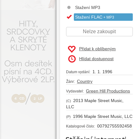
Stažení MP3
Stažení FLAC
+ MP3
Nelze zakoupit
Přidat k oblíbeným
Hlídat dostupnost
1. 1. 1996
Datum vydání:
Country
Žánr:
Green Hill Productions
Vydavatel:
2013 Maple Street Music,
(C)
LLC
1996 Maple Street Music, LLC
(P)
00792755592458
Katalogové číslo: