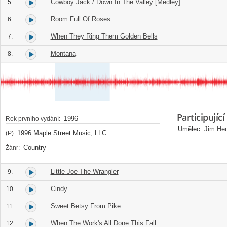
Cowboy Jack / Down In The Valley [Medley]
5.
Room Full Of Roses
6.
When They Ring Them Golden Bells
7.
Montana
8.
Participující
1996
Rok prvního vydání:
Umělec:
Jim Hen
1996 Maple Street Music, LLC
(P)
Country
Žánr:
Little Joe The Wrangler
9.
Cindy
10.
Sweet Betsy From Pike
11.
When The Work's All Done This Fall
12.