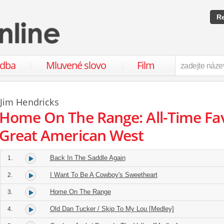
Re
udba
Mluvené slovo
Film
Jim Hendricks
Home On The Range: All-Time Fa
Great American West
Back In The Saddle Again
1.
I Want To Be A Cowboy's Sweetheart
2.
Home On The Range
3.
Old Dan Tucker / Skip To My Lou [Medley]
4.