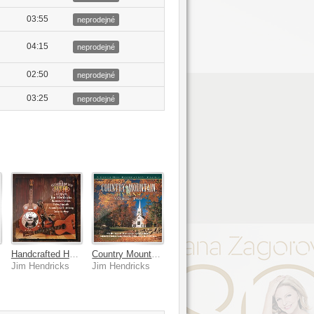
03:55
neprodejné
04:15
neprodejné
02:50
neprodejné
03:25
neprodejné
Handcrafted Hymns
Country Mountain Hymns
Jim Hendricks
Jim Hendricks