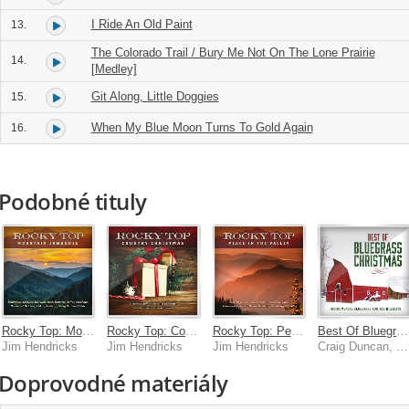
I Ride An Old Paint
13.
The Colorado Trail / Bury Me Not On The Lone Prairie
14.
[Medley]
Git Along, Little Doggies
15.
When My Blue Moon Turns To Gold Again
16.
Podobné tituly
Rocky Top: Mountain Jamboree
Rocky Top: Country Christmas
Rocky Top: Peace In The Valley
Best Of Bluegrass Christmas
Jim Hendricks
Jim Hendricks
Jim Hendricks
Craig Duncan, Jim Hendricks
Doprovodné materiály