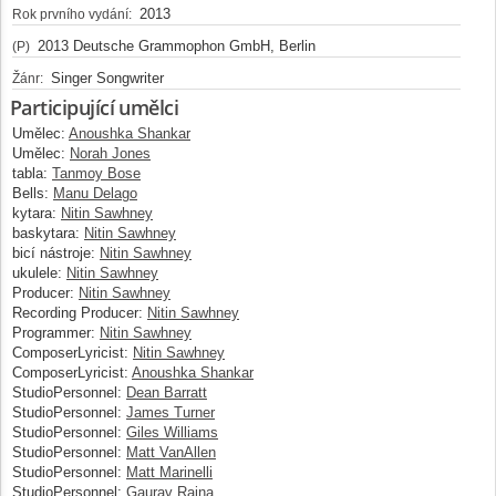
2013
Rok prvního vydání:
2013 Deutsche Grammophon GmbH, Berlin
(P)
Singer Songwriter
Žánr:
Participující umělci
Umělec:
Anoushka Shankar
Umělec:
Norah Jones
tabla:
Tanmoy Bose
Bells:
Manu Delago
kytara:
Nitin Sawhney
baskytara:
Nitin Sawhney
bicí nástroje:
Nitin Sawhney
ukulele:
Nitin Sawhney
Producer:
Nitin Sawhney
Recording Producer:
Nitin Sawhney
Programmer:
Nitin Sawhney
ComposerLyricist:
Nitin Sawhney
ComposerLyricist:
Anoushka Shankar
StudioPersonnel:
Dean Barratt
StudioPersonnel:
James Turner
StudioPersonnel:
Giles Williams
StudioPersonnel:
Matt VanAllen
StudioPersonnel:
Matt Marinelli
StudioPersonnel:
Gaurav Raina