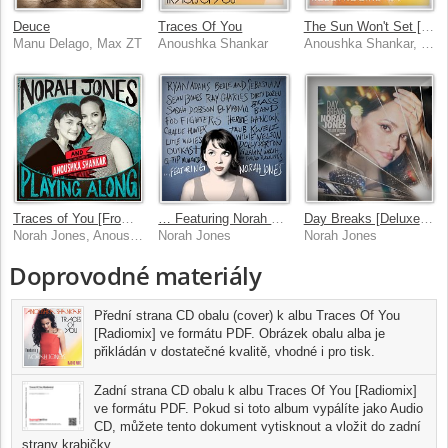
Deuce
Traces Of You
The Sun Won't Set [Robot Koch Remix]
Manu Delago, Max ZT
Anoushka Shankar
Anoushka Shankar, Norah Jones
Traces of You [From “Norah Jones is Playing Along” Podcast]
… Featuring Norah Jones
Day Breaks [Deluxe Edition]
Norah Jones, Anoushka Shankar
Norah Jones
Norah Jones
Doprovodné materiály
Přední strana CD obalu (cover) k albu Traces Of You
[Radiomix] ve formátu PDF. Obrázek obalu alba je
přikládán v dostatečné kvalitě, vhodné i pro tisk.
Zadní strana CD obalu k albu Traces Of You [Radiomix]
ve formátu PDF. Pokud si toto album vypálíte jako Audio
CD, můžete tento dokument vytisknout a vložit do zadní
strany krabičky.