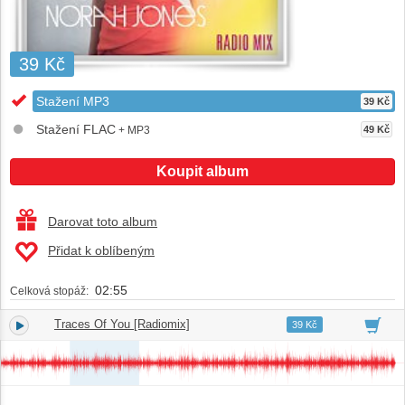
39 Kč
Stažení MP3
39 Kč
Stažení FLAC
+ MP3
49 Kč
Koupit album
Darovat toto album
Přidat k oblíbeným
02:55
Celková stopáž:
Traces Of You [Radiomix]
1.
02:55
39 Kč