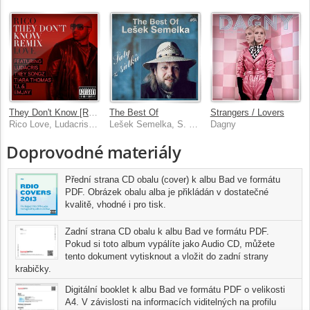
They Don't Know [Remix]
The Best Of
Strangers / Lovers
Rico Love, Ludacris, Trey Songz, Tiara Thomas, T.I., Emjay
Lešek Semelka, S. L. S.
Dagny
Doprovodné materiály
Přední strana CD obalu (cover) k albu Bad ve formátu
PDF. Obrázek obalu alba je přikládán v dostatečné
kvalitě, vhodné i pro tisk.
Zadní strana CD obalu k albu Bad ve formátu PDF.
Pokud si toto album vypálíte jako Audio CD, můžete
tento dokument vytisknout a vložit do zadní strany
krabičky.
Digitální booklet k albu Bad ve formátu PDF o velikosti
A4. V závislosti na informacích viditelných na profilu