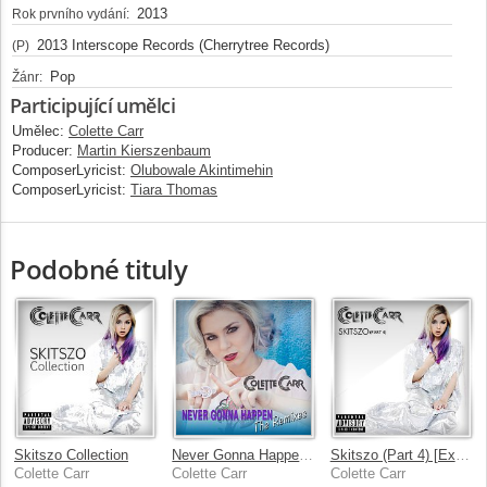
2013
Rok prvního vydání:
2013 Interscope Records (Cherrytree Records)
(P)
Pop
Žánr:
Participující umělci
Umělec:
Colette Carr
Producer:
Martin Kierszenbaum
ComposerLyricist:
Olubowale Akintimehin
ComposerLyricist:
Tiara Thomas
Podobné tituly
Skitszo Collection
Never Gonna Happen [The Remixes]
Skitszo (Part 4) [Explicit]
Colette Carr
Colette Carr
Colette Carr