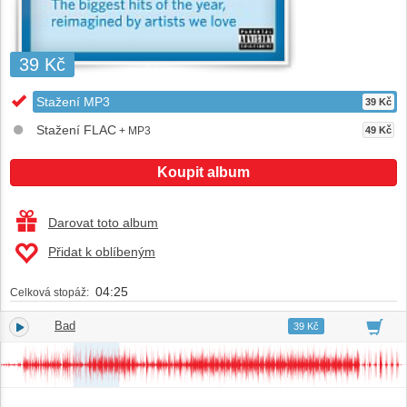
39 Kč
Stažení MP3
39 Kč
Stažení FLAC
+ MP3
49 Kč
Koupit album
Darovat toto album
Přidat k oblíbeným
04:25
Celková stopáž:
Bad
1.
04:25
39 Kč