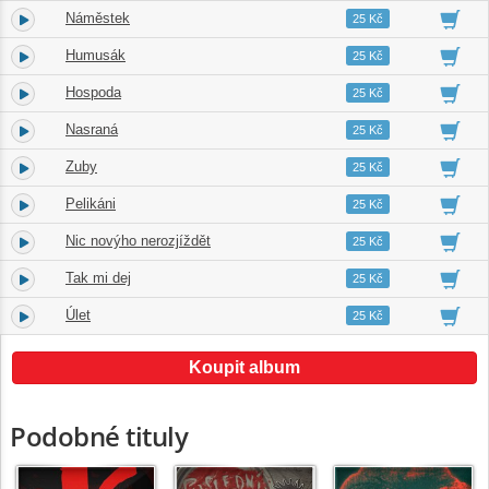
Náměstek
8.
03:02
25 Kč
Humusák
9.
03:36
25 Kč
Hospoda
10.
02:23
25 Kč
Nasraná
11.
02:03
25 Kč
Zuby
12.
02:00
25 Kč
Pelikáni
13.
02:47
25 Kč
Nic novýho nerozjíždět
14.
02:15
25 Kč
Tak mi dej
15.
02:58
25 Kč
Úlet
16.
03:27
25 Kč
Koupit album
Podobné tituly