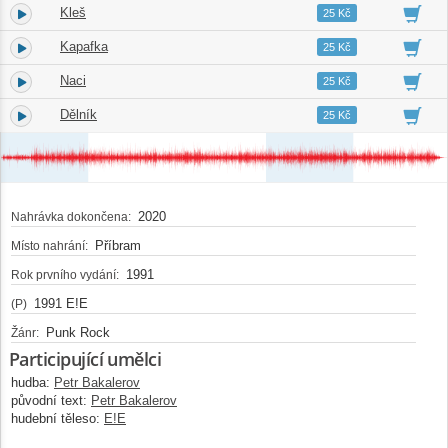
Kleš
4.
02:55
25 Kč
Kapafka
5.
03:13
25 Kč
Naci
6.
02:08
25 Kč
Dělník
7.
02:33
25 Kč
2020
Nahrávka dokončena:
Příbram
Místo nahrání:
1991
Rok prvního vydání:
1991 E!E
(P)
Punk Rock
Žánr:
Participující umělci
hudba:
Petr Bakalerov
původní text:
Petr Bakalerov
hudební těleso:
E!E