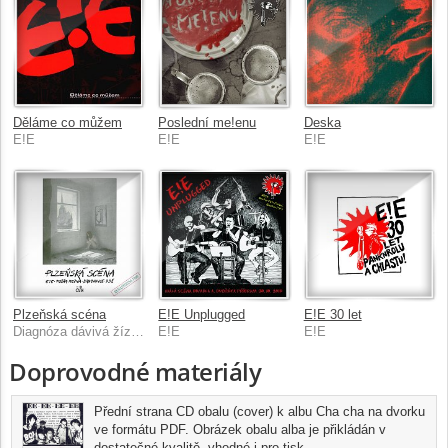
Děláme co můžem
Poslední me!enu
Deska
E!E
E!E
E!E
Plzeňská scéna
E!E Unplugged
E!E 30 let
Diagnóza dávivá žízeň, Bradavice, Požár mlýna, E!E
E!E
E!E
Doprovodné materiály
Přední strana CD obalu (cover) k albu Cha cha na dvorku
ve formátu PDF. Obrázek obalu alba je přikládán v
dostatečné kvalitě, vhodné i pro tisk.