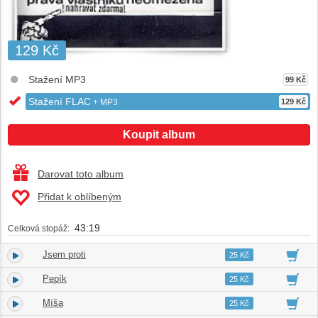
129 Kč
Stažení MP3
99 Kč
Stažení FLAC
+ MP3
129 Kč
Koupit album
Darovat toto album
Přidat k oblíbeným
43:19
Celková stopáž:
Jsem proti
1.
01:53
25 Kč
Pepík
2.
03:35
25 Kč
Míša
3.
02:31
25 Kč