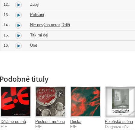
Zuby
12.
Pelikáni
13.
Nic novýho nerozjíždět
14.
Tak mi dej
15.
Úlet
16.
Podobné tituly
Děláme co můžem
Poslední me!enu
Deska
Plzeňská scéna
E!E
E!E
E!E
Diagnóza dávivá žízeň, Bradavice, Požár mlýna, E!E