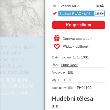
Stažení MP3
99 Kč
Stažení FLAC
+ MP3
129 Kč
Koupit album
Darovat toto album
Přidat k oblíbeným
1. 1. 1991
Datum vydání:
Punk Rock
Žánr:
E!E
Vydavatel:
1991 E!E
(P)
PH04109
Katalogové číslo:
Hudební tělesa
E!E