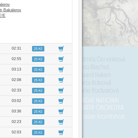
alerov
tr Bakalerov
E!E
02:31
25 Kč
02:55
25 Kč
03:13
25 Kč
02:08
25 Kč
02:33
25 Kč
03:02
25 Kč
03:36
25 Kč
02:23
25 Kč
02:03
25 Kč