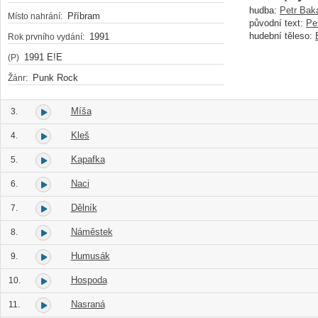
hudba:
Petr Bak
Příbram
Místo nahrání:
původní text:
Pe
hudební těleso:
1991
Rok prvního vydání:
1991 E!E
(P)
Punk Rock
Žánr:
Míša
3.
Kleš
4.
Kapafka
5.
Naci
6.
Dělník
7.
Náměstek
8.
Humusák
9.
Hospoda
10.
Nasraná
11.