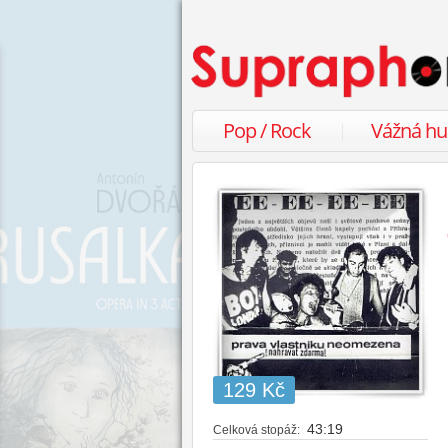
Pop / Rock
Vážná h
129 Kč
43:19
Celková stopáž: