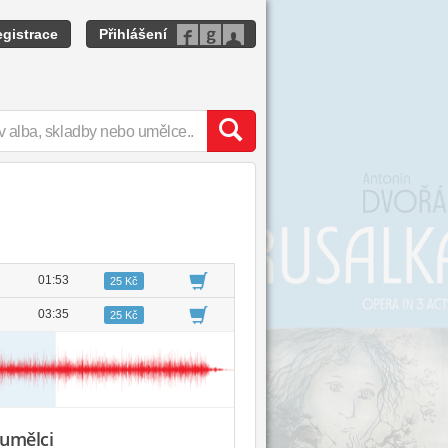
gistrace
Přihlášení
01:53
25 Kč
03:35
25 Kč
 umělci