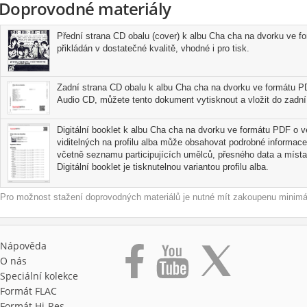
Doprovodné materiály
Přední strana CD obalu (cover) k albu Cha cha na dvorku ve f
přikládán v dostatečné kvalitě, vhodné i pro tisk.
Zadní strana CD obalu k albu Cha cha na dvorku ve formátu PD
Audio CD, můžete tento dokument vytisknout a vložit do zadní 
Digitální booklet k albu Cha cha na dvorku ve formátu PDF o ve
viditelných na profilu alba může obsahovat podrobné informace
včetně seznamu participujících umělců, přesného data a místa
Digitální booklet je tisknutelnou variantou profilu alba.
Pro možnost stažení doprovodných materiálů je nutné mít zakoupenu minimál
Nápověda
O nás
Speciální kolekce
Formát FLAC
Formát Hi‑Res