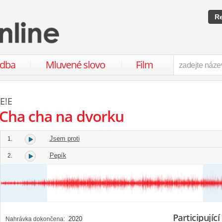
Re
udba
Mluvené slovo
Film
E!E
Cha cha na dvorku
Jsem proti
1.
Pepík
2.
Participující
2020
Nahrávka dokončena: