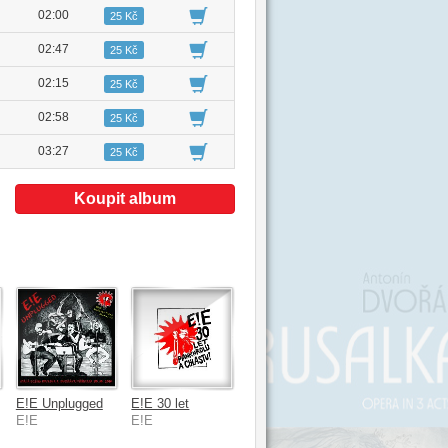
02:00
25 Kč
02:47
25 Kč
02:15
25 Kč
02:58
25 Kč
03:27
25 Kč
Koupit album
E!E Unplugged
E!E 30 let
E!E
E!E