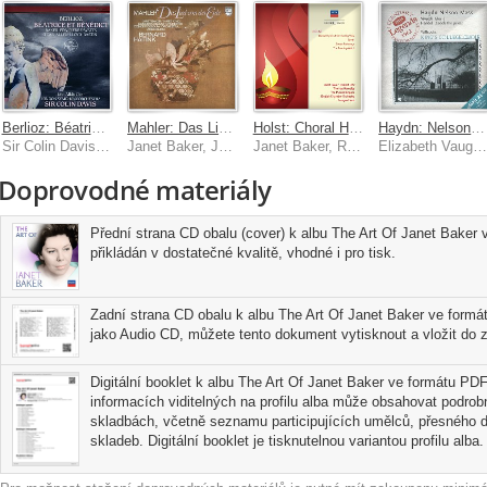
Berlioz: Béatrice et Bénédict
Mahler: Das Lied von Der Erde
Holst: Choral Hymns From The Rig Veda; Savitri; Seven Part-Songs; The Evening Watch
Haydn: Nelson Mass – Vivaldi: Gloria – Handel: Zadok the Priest
Sir Colin Davis, Janet Baker, Robert Tear, Christiane Eda-Pierre, Helen Watts
Janet Baker, James King, Royal Concertgebouw Orchestra, Bernard Haitink
Janet Baker, Robert Tear, Thomas Hemsley, The Purcell Singers, Imogen Holst
Elizabeth Vaughan, Janet Baker, Sylvia Stahlman, Helen Watts, Wilfred Bro
Doprovodné materiály
Přední strana CD obalu (cover) k albu The Art Of Janet Baker 
přikládán v dostatečné kvalitě, vhodné i pro tisk.
Zadní strana CD obalu k albu The Art Of Janet Baker ve formá
jako Audio CD, můžete tento dokument vytisknout a vložit do z
Digitální booklet k albu The Art Of Janet Baker ve formátu PDF 
informacích viditelných na profilu alba může obsahovat podrobn
skladbách, včetně seznamu participujících umělců, přesného d
skladeb. Digitální booklet je tisknutelnou variantou profilu alba.