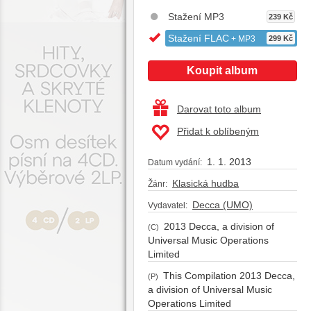
Stažení MP3
239 Kč
Stažení FLAC
+ MP3
299 Kč
Koupit album
Darovat toto album
Přidat k oblíbeným
1. 1. 2013
Datum vydání:
Klasická hudba
Žánr:
Decca (UMO)
Vydavatel:
2013 Decca, a division of
(C)
Universal Music Operations
Limited
This Compilation 2013 Decca,
(P)
a division of Universal Music
Operations Limited