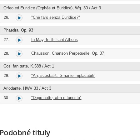
Orfeo ed Euridice (Orphée et Euridice), Wq. 30 / Act 3
"Che faro senza Euridice?"
26.
Phaedra, Op. 93
In May, In Brilliant Athens
27.
Chausson: Chanson Perpetuelle, Op. 37
28.
Cosi fan tutte, K.588 / Act 1
"Ah, scostati!...Smanie implacabili"
29.
Ariodante, HWV 33 / Act 3
"Dopo notte, atra e funesta"
30.
Podobné tituly