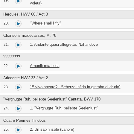
19.
voleur)
Hercules, HWV 60 / Act 3
"Where shall I fly"
20.
Chansons madécasses, M. 78
1. Andante quasi allegretto: Nahandove
21.
????????
Amarilli mia bella
22.
Ariodante HWV 33 / Act 2
"E vivo ancora?...Scherza infida in grembo al drudo"
23.
"Vergnugte Ruh, beliebte Seelenlust" Cantata, BWV 170
1. "Vergnugte Ruh, beliebte Seelenlust"
24.
Quatre Poemes Hindous
2. Un sapin isolé (Lahore)
25.