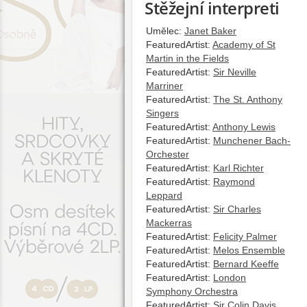
Stěžejní interpreti
Umělec:
Janet Baker
FeaturedArtist:
Academy of St
Martin in the Fields
FeaturedArtist:
Sir Neville
Marriner
FeaturedArtist:
The St. Anthony
Singers
FeaturedArtist:
Anthony Lewis
FeaturedArtist:
Munchener Bach-
Orchester
FeaturedArtist:
Karl Richter
FeaturedArtist:
Raymond
Leppard
FeaturedArtist:
Sir Charles
Mackerras
FeaturedArtist:
Felicity Palmer
FeaturedArtist:
Melos Ensemble
FeaturedArtist:
Bernard Keeffe
FeaturedArtist:
London
Symphony Orchestra
FeaturedArtist:
Sir Colin Davis