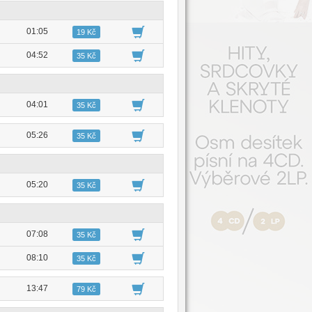
01:05
19 Kč
04:52
35 Kč
04:01
35 Kč
05:26
35 Kč
05:20
35 Kč
07:08
35 Kč
08:10
35 Kč
13:47
79 Kč