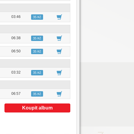
03:46
35 Kč
06:38
35 Kč
06:50
35 Kč
03:32
35 Kč
06:57
35 Kč
Koupit album