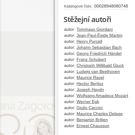
00028948080748
Katalogové číslo:
Stěžejní autoři
autor:
Tommaso Giordani
autor:
Jean-Paul-Égide Martini
autor:
Henry Purcell
autor:
Johann Sebastian Bach
autor:
Georg Friedrich Händel
autor:
Franz Schubert
autor:
Christoph Willibald Gluck
autor:
Ludwig van Beethoven
autor:
Maurice Ravel
autor:
Hector Berlioz
autor:
Joseph Haydn
autor:
Wolfgang Amadeus Mozart
autor:
Werner Egk
autor:
Giulio Caccini
autor:
Maurice Charles Delage
autor:
Benjamin Britten
autor:
Ernest Chausson