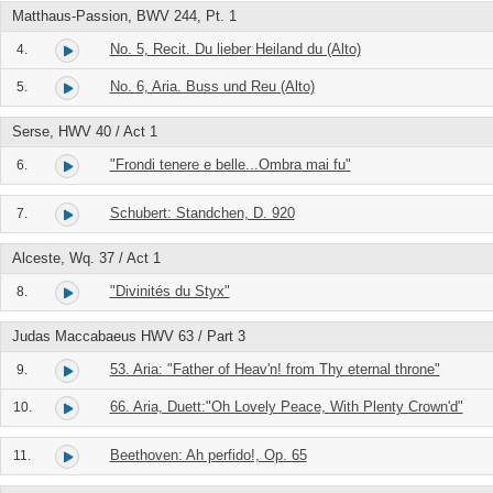
Matthaus-Passion, BWV 244, Pt. 1
No. 5, Recit. Du lieber Heiland du (Alto)
4.
No. 6, Aria. Buss und Reu (Alto)
5.
Serse, HWV 40 / Act 1
"Frondi tenere e belle...Ombra mai fu"
6.
Schubert: Standchen, D. 920
7.
Alceste, Wq. 37 / Act 1
"Divinités du Styx"
8.
Judas Maccabaeus HWV 63 / Part 3
53. Aria: "Father of Heav'n! from Thy eternal throne"
9.
66. Aria, Duett:"Oh Lovely Peace, With Plenty Crown'd"
10.
Beethoven: Ah perfido!, Op. 65
11.