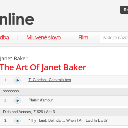
Re
udba
Mluvené slovo
Film
Janet Baker
The Art Of Janet Baker
T. Giordani: Caro mio ben
1.
????????
Plaisir d'amour
2.
Dido and Aeneas, Z.626 / Act 3
"Thy Hand, Belinda ... When I Am Laid In Earth"
3.