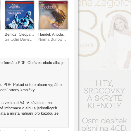
Berlioz: Cléopatre; Herminie; 5 Mélodies
Handel: Ariodante
wn
Sir Colin Davis, Janet Baker, Sheila Armstrong, John Shirley-Quirk
Norma Burrowes, Janet Baker, James Bowman, London Voices, Raymond Leppard
ve formátu PDF. Obrázek obalu alba je
tu PDF. Pokud si toto album vypálíte
adní strany krabičky.
o velikosti A4. V závislosti na
é informace o albu a jednotlivých
ata a místa nahrání pro každou ze