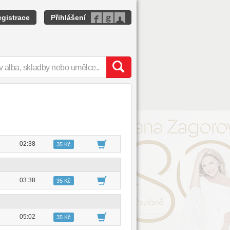
gistrace
Přihlášení
02:38
35 Kč
03:38
35 Kč
05:02
35 Kč