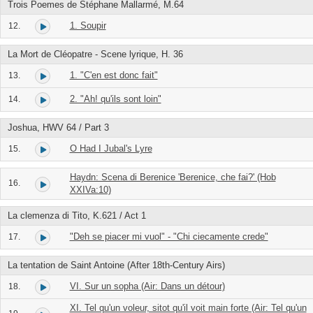
Trois Poemes de Stéphane Mallarmé, M.64
1. Soupir
12.
La Mort de Cléopatre - Scene lyrique, H. 36
1. "C'en est donc fait"
13.
2. "Ah! qu'ils sont loin"
14.
Joshua, HWV 64 / Part 3
O Had I Jubal's Lyre
15.
Haydn: Scena di Berenice 'Berenice, che fai?' (Hob
16.
XXIVa:10)
La clemenza di Tito, K.621 / Act 1
"Deh se piacer mi vuol" - "Chi ciecamente crede"
17.
La tentation de Saint Antoine (After 18th-Century Airs)
VI. Sur un sopha (Air: Dans un détour)
18.
XI. Tel qu'un voleur, sitot qu'il voit main forte (Air: Tel qu'un