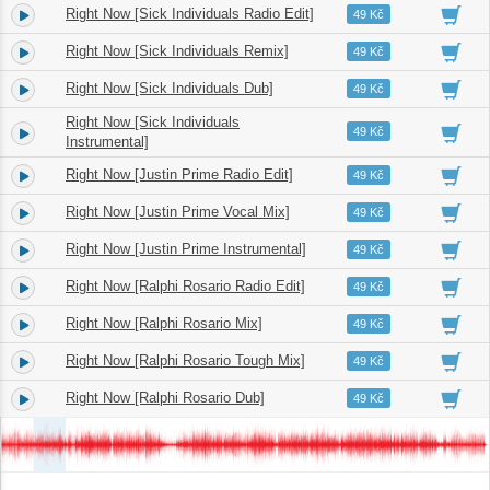
Right Now [Sick Individuals Radio Edit]
4.
03:16
49 Kč
Right Now [Sick Individuals Remix]
5.
05:31
49 Kč
Right Now [Sick Individuals Dub]
6.
05:17
49 Kč
Right Now [Sick Individuals
7.
05:31
49 Kč
Instrumental]
Right Now [Justin Prime Radio Edit]
8.
04:00
49 Kč
Right Now [Justin Prime Vocal Mix]
9.
04:59
49 Kč
Right Now [Justin Prime Instrumental]
10.
04:59
49 Kč
Right Now [Ralphi Rosario Radio Edit]
11.
03:47
49 Kč
Right Now [Ralphi Rosario Mix]
12.
07:42
49 Kč
Right Now [Ralphi Rosario Tough Mix]
13.
07:27
49 Kč
Right Now [Ralphi Rosario Dub]
14.
07:33
49 Kč