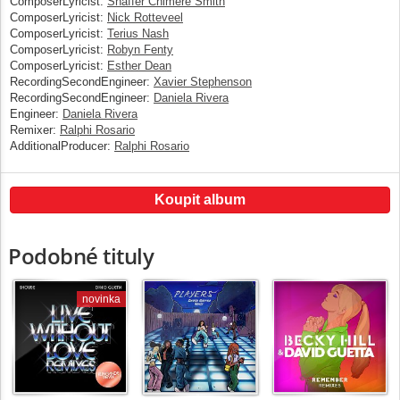
ComposerLyricist:
Shaffer Chimere Smith
ComposerLyricist:
Nick Rotteveel
ComposerLyricist:
Terius Nash
ComposerLyricist:
Robyn Fenty
ComposerLyricist:
Esther Dean
RecordingSecondEngineer:
Xavier Stephenson
RecordingSecondEngineer:
Daniela Rivera
Engineer:
Daniela Rivera
Remixer:
Ralphi Rosario
AdditionalProducer:
Ralphi Rosario
Koupit album
Podobné tituly
novinka