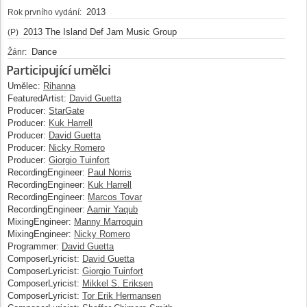
2013
Rok prvního vydání:
2013 The Island Def Jam Music Group
(P)
Dance
Žánr:
Participující umělci
Umělec:
Rihanna
FeaturedArtist:
David Guetta
Producer:
StarGate
Producer:
Kuk Harrell
Producer:
David Guetta
Producer:
Nicky Romero
Producer:
Giorgio Tuinfort
RecordingEngineer:
Paul Norris
RecordingEngineer:
Kuk Harrell
RecordingEngineer:
Marcos Tovar
RecordingEngineer:
Aamir Yaqub
MixingEngineer:
Manny Marroquin
MixingEngineer:
Nicky Romero
Programmer:
David Guetta
ComposerLyricist:
David Guetta
ComposerLyricist:
Giorgio Tuinfort
ComposerLyricist:
Mikkel S. Eriksen
ComposerLyricist:
Tor Erik Hermansen