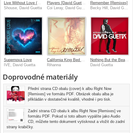
Live Without Love (Klingande Remix)
Players [David Guetta Remix]
Remember [Remixes]
Shouse, David Guetta
Coi Leray, David Guetta
Becky Hill, David Guetta
Supernova Love
California King Bed [Remixes]
Nothing But the Beat Ultimate
IVE, David Guetta
Rihanna
David Guetta
Doprovodné materiály
Přední strana CD obalu (cover) k albu Right Now
[Remixes] ve formátu PDF. Obrázek obalu alba je
přikládán v dostatečné kvalitě, vhodné i pro tisk.
Zadní strana CD obalu k albu Right Now [Remixes] ve
formátu PDF. Pokud si toto album vypálíte jako Audio
CD, můžete tento dokument vytisknout a vložit do zadní
strany krabičky.