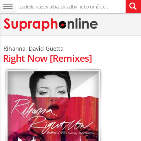
Rihanna
,
David Guetta
Right Now [Remixes]