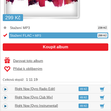
299 Kč
Stažení MP3
239 Kč
Stažení FLAC
+ MP3
299 Kč
Koupit album
Darovat toto album
Přidat k oblíbeným
1:11:19
Celková stopáž:
Right Now [Dyro Radio Edit]
1.
03:05
49 Kč
Right Now [Dyro Club Mix]
2.
04:06
49 Kč
Right Now [Dyro Instrumental]
3.
04:06
49 Kč