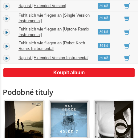
Rap ist [Extended Version]
4.
07:21
39 Kč
Fuhlt sich wie fliegen an [Single Version
5.
03:33
39 Kč
Instrumental]
Fuhlt sich wie fliegen an [Uptone Remix
6.
03:46
39 Kč
Instrumental]
Fuhlt sich wie fliegen an [Robot Koch
7.
04:01
39 Kč
Remix Instrumental]
Rap ist [Extended Version Instrumental]
8.
07:21
39 Kč
Koupit album
Podobné tituly