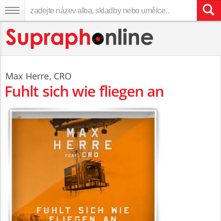
Max Herre
,
CRO
Fuhlt sich wie fliegen an