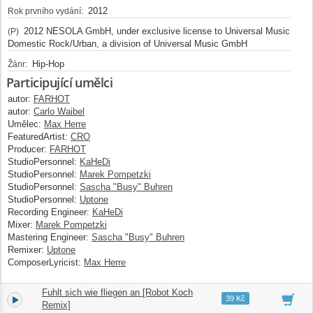
2012
Rok prvního vydání:
2012 NESOLA GmbH, under exclusive license to Universal Music
(P)
Domestic Rock/Urban, a division of Universal Music GmbH
Hip-Hop
Žánr:
Participující umělci
autor:
FARHOT
autor:
Carlo Waibel
Umělec:
Max Herre
FeaturedArtist:
CRO
Producer:
FARHOT
StudioPersonnel:
KaHeDi
StudioPersonnel:
Marek Pompetzki
StudioPersonnel:
Sascha "Busy" Buhren
StudioPersonnel:
Uptone
Recording Engineer:
KaHeDi
Mixer:
Marek Pompetzki
Mastering Engineer:
Sascha "Busy" Buhren
Remixer:
Uptone
ComposerLyricist:
Max Herre
Fuhlt sich wie fliegen an [Robot Koch
3.
04:01
39 Kč
Remix]