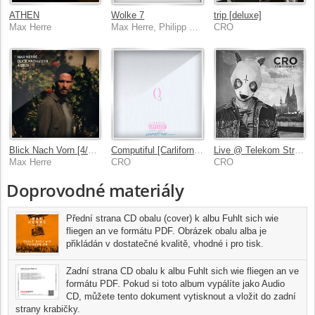
ATHEN
Wolke 7
trip [deluxe]
Max Herre
Max Herre, Philipp Poisel
CRO
Blick Nach Vorn [4/2020]
Computiful [Carlifornia RMX]
Live @ Telekom Street Gigs
Max Herre
CRO
CRO
Doprovodné materiály
Přední strana CD obalu (cover) k albu Fuhlt sich wie
fliegen an ve formátu PDF. Obrázek obalu alba je
přikládán v dostatečné kvalitě, vhodné i pro tisk.
Zadní strana CD obalu k albu Fuhlt sich wie fliegen an ve
formátu PDF. Pokud si toto album vypálíte jako Audio
CD, můžete tento dokument vytisknout a vložit do zadní
strany krabičky.