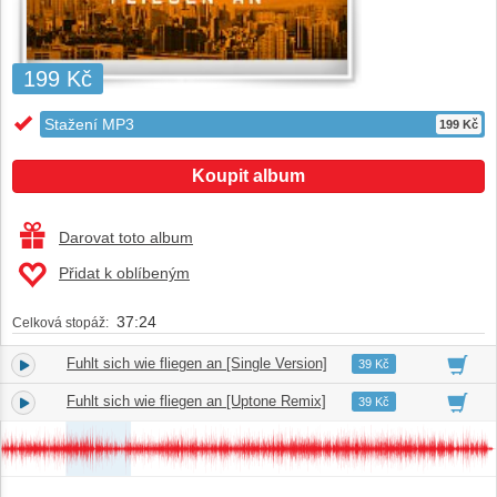
199 Kč
Stažení MP3
199 Kč
Koupit album
Darovat toto album
Přidat k oblíbeným
37:24
Celková stopáž:
Fuhlt sich wie fliegen an [Single Version]
1.
03:33
39 Kč
Fuhlt sich wie fliegen an [Uptone Remix]
2.
03:48
39 Kč