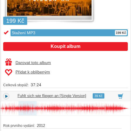
199 Kč
Stažení MP3
199 Kč
Koupit album
Darovat toto album
Přidat k oblíbeným
37:24
Celková stopáž:
Fuhlt sich wie fliegen an [Single Version]
1.
03:33
39 Kč
2012
Rok prvního vydání: