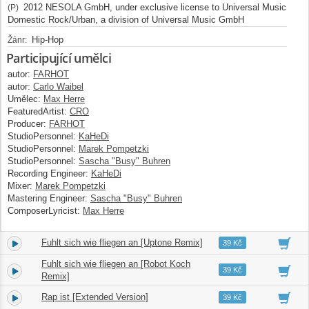
2012 NESOLA GmbH, under exclusive license to Universal Music
(P)
Domestic Rock/Urban, a division of Universal Music GmbH
Hip-Hop
Žánr:
Participující umělci
autor:
FARHOT
autor:
Carlo Waibel
Umělec:
Max Herre
FeaturedArtist:
CRO
Producer:
FARHOT
StudioPersonnel:
KaHeDi
StudioPersonnel:
Marek Pompetzki
StudioPersonnel:
Sascha "Busy" Buhren
Recording Engineer:
KaHeDi
Mixer:
Marek Pompetzki
Mastering Engineer:
Sascha "Busy" Buhren
ComposerLyricist:
Max Herre
Fuhlt sich wie fliegen an [Uptone Remix]
2.
03:48
39 Kč
Fuhlt sich wie fliegen an [Robot Koch
3.
04:01
39 Kč
Remix]
Rap ist [Extended Version]
4.
07:21
39 Kč