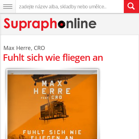
Max Herre
,
CRO
Fuhlt sich wie fliegen an