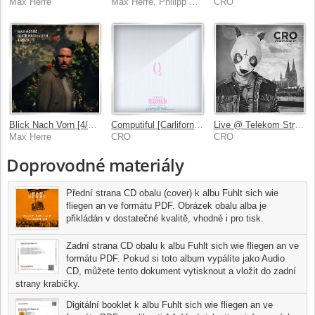
Max Herre
Max Herre, Philipp Poisel
CRO
Blick Nach Vorn [4/2020]
Computiful [Carlifornia RMX]
Live @ Telekom Street Gigs
Max Herre
CRO
CRO
Doprovodné materiály
Přední strana CD obalu (cover) k albu Fuhlt sich wie
fliegen an ve formátu PDF. Obrázek obalu alba je
přikládán v dostatečné kvalitě, vhodné i pro tisk.
Zadní strana CD obalu k albu Fuhlt sich wie fliegen an ve
formátu PDF. Pokud si toto album vypálíte jako Audio
CD, můžete tento dokument vytisknout a vložit do zadní
strany krabičky.
Digitální booklet k albu Fuhlt sich wie fliegen an ve