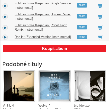
Fuhlt sich wie fliegen an [Single Version
5.
03:33
39 Kč
Instrumental]
Fuhlt sich wie fliegen an [Uptone Remix
6.
03:46
39 Kč
Instrumental]
Fuhlt sich wie fliegen an [Robot Koch
7.
04:01
39 Kč
Remix Instrumental]
Rap ist [Extended Version Instrumental]
8.
07:21
39 Kč
Koupit album
Podobné tituly
ATHEN
Wolke 7
trip [deluxe]