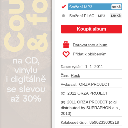
Stažení MP3
99 Kč
Stažení FLAC
+ MP3
129 Kč
Koupit album
Darovat toto album
Přidat k oblíbeným
1. 1. 2011
Datum vydání:
Rock
Žánr:
ORZA PROJECT
Vydavatel:
2011 ORZA PROJECT
(C)
2011 ORZA PROJECT (digi
(P)
distributed by SUPRAPHON a.s.,
2013)
8590233000219
Katalogové číslo: