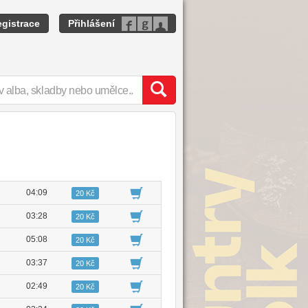
gistrace
Přihlášení
04:09
20 Kč
03:28
20 Kč
05:08
20 Kč
03:37
20 Kč
02:49
20 Kč