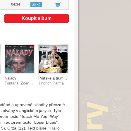
04:34
20 Kč
Koupit album
Nálady
Portské a trumpeta
Fontána, Zdeněk Nedvěd
Jindřich Parma
laděné a upravené skladby převzaté
e zpívány v anglickém jazyce. Tyto
utorem textu "Teach Me Your Way".
eň i autorem textu "Loser Blues".
5). Orza (12). Text písně " Hallo