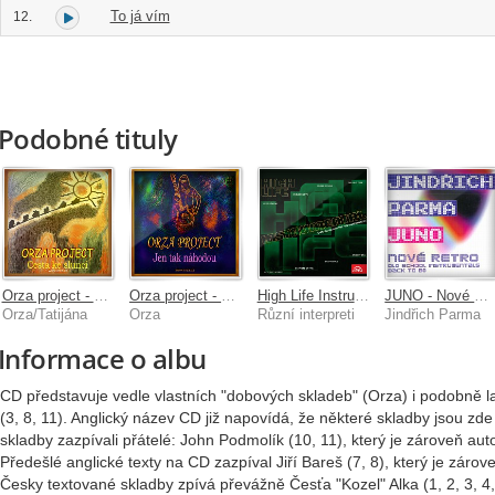
To já vím
12.
Podobné tituly
Orza project - Cesta ke slunci
Orza project - Jen tak náhodou (Instrumental Music)
High Life Instrumental
JUNO - Nové Retro
Orza/Tatijána
Orza
Různí interpreti
Jindřich Parma
Informace o albu
CD představuje vedle vlastních "dobových skladeb" (Orza) i podobně 
(3, 8, 11). Anglický název CD již napovídá, že některé skladby jsou zd
skladby zazpívali přátelé: John Podmolík (10, 11), který je zároveň a
Předešlé anglické texty na CD zazpíval Jiří Bareš (7, 8), který je zárov
Česky textované skladby zpívá převážně Česťa "Kozel" Alka (1, 2, 3, 4, 