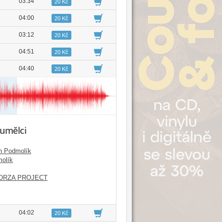
03:34
20 Kč
04:00
20 Kč
03:12
20 Kč
04:51
20 Kč
04:40
20 Kč
 umělci
n Podmolík
olík
ORZA PROJECT
04:02
20 Kč