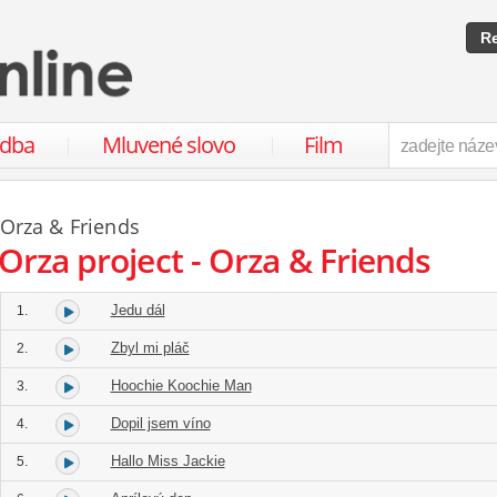
Re
udba
Mluvené slovo
Film
Orza
& Friends
Orza project - Orza & Friends
Jedu dál
1.
Zbyl mi pláč
2.
Hoochie Koochie Man
3.
Dopil jsem víno
4.
Hallo Miss Jackie
5.