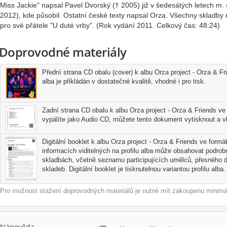
Miss Jackie" napsal Pavel Dvorský († 2005) již v šedesátých letech m
2012), kde působil. Ostatní české texty napsal Orza. Všechny skladby
pro své přátele "U duté vrby". (Rok vydání 2011. Celkový čas: 48:24)
Doprovodné materiály
Přední strana CD obalu (cover) k albu Orza project - Orza & F
alba je přikládán v dostatečné kvalitě, vhodné i pro tisk.
Zadní strana CD obalu k albu Orza project - Orza & Friends ve
vypálíte jako Audio CD, můžete tento dokument vytisknout a vl
Digitální booklet k albu Orza project - Orza & Friends ve formá
informacích viditelných na profilu alba může obsahovat podrobn
skladbách, včetně seznamu participujících umělců, přesného d
skladeb. Digitální booklet je tisknutelnou variantou profilu alba.
Pro možnost stažení doprovodných materiálů je nutné mít zakoupenu minimál
Nápověda