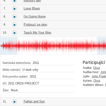
Aprílový den
6.
Loser Blues
7.
I'm Going Home
8.
Probouzí se ráno
9.
Teach Me Your Way
10.
Participující
2011
Nahrávka dokončena:
hudba:
Orza
U duté vrby
Místo nahrání:
hudba+text:
Joh
zpěv:
John Podm
2011
Rok prvního vydání:
kytara:
Orza
2011 ORZA PROJECT
(P)
hudební těleso:
Rock
Žánr:
Father and Son
11.