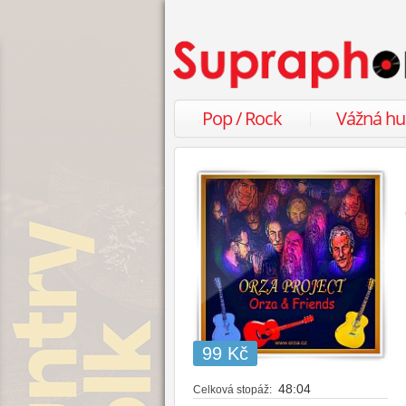
Pop / Rock
Vážná h
99 Kč
48:04
Celková stopáž: