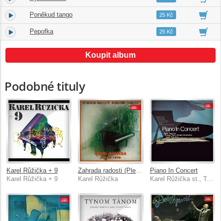
Poněkud tango
8.
04:34
25 Kč
Pepofka
9.
03:48
25 Kč
Koupit album
Podobné tituly
Karel Růžička + 9
Zahrada radosti (Pleasure Garden)
Piano In Concert
Karel Růžička + 9
Karel Růžička
Karel Růžička st., Taneční orchestr Čs. rozhlasu, Josef Vobruba