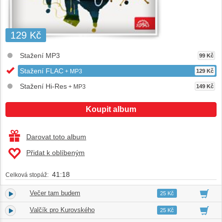
129 Kč
Stažení MP3
99 Kč
Stažení FLAC
+ MP3
129 Kč
Stažení Hi-Res
+ MP3
149 Kč
Koupit album
Darovat toto album
Přidat k oblíbeným
41:18
Celková stopáž:
Večer tam budem
1.
03:51
25 Kč
Valčík pro Kurovského
2.
04:41
25 Kč