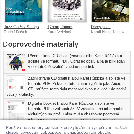
Jazz On Six Strings (Pohádka pro Beritku)
Týnom, tánom
Dobrý pocit
Rudolf Dašek
Karel Velebný
Kamil Hála, Jazzový orchestr Čs. rozhlasu
Doprovodné materiály
Přední strana CD obalu (cover) k albu Karel Růžička a
sólisté ve formátu PDF. Obrázek obalu alba je přikládán
v dostatečné kvalitě, vhodné i pro tisk.
Zadní strana CD obalu k albu Karel Růžička a sólisté ve
formátu PDF. Pokud si toto album vypálíte jako Audio
CD, můžete tento dokument vytisknout a vložit do zadní
strany krabičky.
Digitální booklet k albu Karel Růžička a sólisté ve
formátu PDF o velikosti A4. V závislosti na informacích
viditelných na profilu alba může obsahovat podrobné
informace o albu a jednotlivých skladbách, včetně
seznamu participujících umělců, přesného data a místa
Používáme soubory cookies k poskytování a vylepšování našich
nahrání pro každou ze skladeb. Digitální booklet je tisknutelnou
služeb, zvyšování zabezpečení, přizpůsobování obsahu,