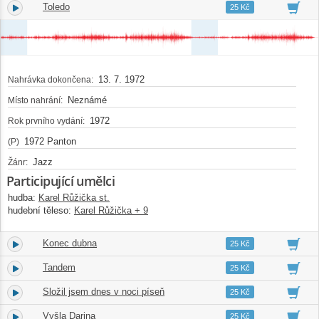
Toledo
3.
05:55
25 Kč
13. 7. 1972
Nahrávka dokončena:
Neznámé
Místo nahrání:
1972
Rok prvního vydání:
1972 Panton
(P)
Jazz
Žánr:
Participující umělci
hudba:
Karel Růžička st.
hudební těleso:
Karel Růžička + 9
Konec dubna
4.
04:46
25 Kč
Tandem
5.
04:42
25 Kč
Složil jsem dnes v noci píseň
6.
04:46
25 Kč
Vyšla Darina
7.
04:15
25 Kč