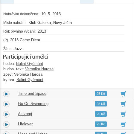
10. 5. 2013
Nahrávka dokončena:
Klub Galerka, Nový Jičín
Místo nahrání:
2013
Rok prvního vydání:
2013 Carpe Diem
(P)
Jazz
Žánr:
Participující umělci
hudba:
Bálint Gyémánt
hudba+text:
Veronika Harcsa
zpěv:
Veronika Harcsa
kytara:
Bálint Gyémánt
Time and Space
3.
05:01
25 Kč
Go On Swimming
4.
04:53
25 Kč
A szomj
5.
03:23
25 Kč
Lifelover
6.
04:59
25 Kč