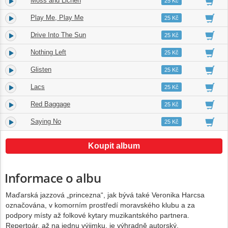
Moss and Lichen
7.
04:42
25 Kč
Play Me, Play Me
8.
05:39
25 Kč
Drive Into The Sun
9.
05:23
25 Kč
Nothing Left
10.
04:41
25 Kč
Glisten
11.
07:10
25 Kč
Lacs
12.
05:57
25 Kč
Red Baggage
13.
04:03
25 Kč
Saying No
14.
06:21
25 Kč
Koupit album
Informace o albu
Maďarská jazzová „princezna“, jak bývá také Veronika Harcsa
označována, v komorním prostředí moravského klubu a za
podpory místy až folkové kytary muzikantského partnera.
Repertoár, až na jednu výjimku, je výhradně autorský.