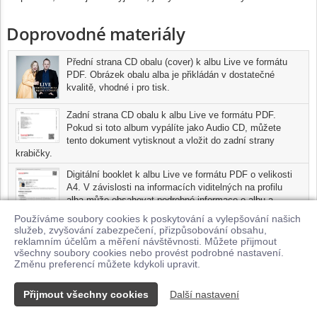
Doprovodné materiály
Přední strana CD obalu (cover) k albu Live ve formátu
PDF. Obrázek obalu alba je přikládán v dostatečné
kvalitě, vhodné i pro tisk.
Zadní strana CD obalu k albu Live ve formátu PDF.
Pokud si toto album vypálíte jako Audio CD, můžete
tento dokument vytisknout a vložit do zadní strany
krabičky.
Digitální booklet k albu Live ve formátu PDF o velikosti
A4. V závislosti na informacích viditelných na profilu
alba může obsahovat podrobné informace o albu a
jednotlivých skladbách, včetně seznamu participujících
Používáme soubory cookies k poskytování a vylepšování našich
umělců, přesného data a místa nahrání pro každou ze
služeb, zvyšování zabezpečení, přizpůsobování obsahu,
skladeb. Digitální booklet je tisknutelnou variantou profilu alba.
reklamním účelům a měření návštěvnosti. Můžete přijmout
všechny soubory cookies nebo provést podrobné nastavení.
Pro možnost stažení doprovodných materiálů je nutné mít zakoupenu
Změnu preferencí můžete kdykoli upravit.
minimálně jednu skladbu z tohoto alba.
Přijmout všechny cookies
Další nastavení
Kontakt
© 2026 Supraphonline.cz
|