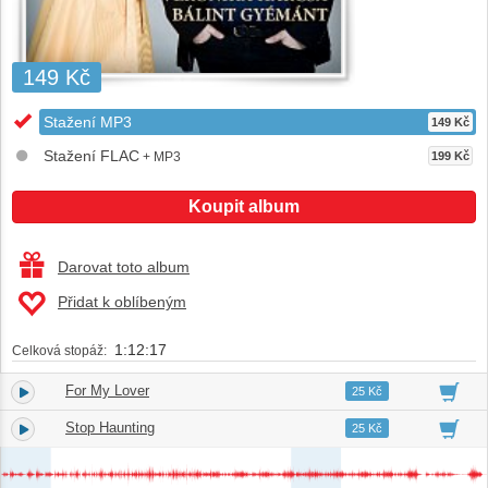
149 Kč
Stažení MP3
149 Kč
Stažení FLAC
+ MP3
199 Kč
Koupit album
Darovat toto album
Přidat k oblíbeným
1:12:17
Celková stopáž:
For My Lover
1.
05:12
25 Kč
Stop Haunting
2.
04:53
25 Kč