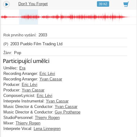
Don't You Forget
4.
03:36
39 Kč
2003
Rok prvního vydání:
2003 Pueblo Film Trading Ltd
(P)
Pop
Žánr:
Participující umělci
Umělec:
Era
Recording Arranger:
Eric Lévi
Recording Arranger:
Yvan Cassar
Producer:
Eric Lévi
Producer:
Yvan Cassar
ComposerLyricist:
Eric Lévi
Interprete Instrumental:
Yvan Cassar
Music Director & Conductor:
Yvan Cassar
Music Director & Conductor:
Guy Protheroe
StudioPersonnel:
Thierry Rogen
Mixer:
Thierry Rogen
Interprete Vocal:
Lena Linnegren