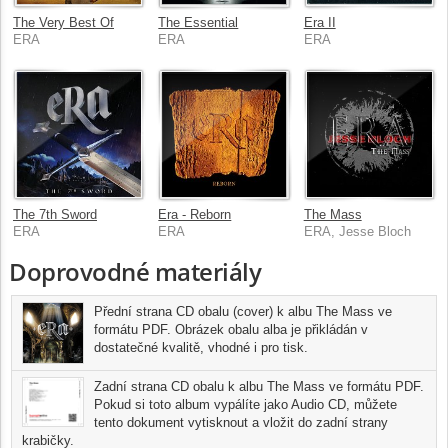
The Very Best Of
The Essential
Era II
ERA
ERA
ERA
The 7th Sword
Era - Reborn
The Mass
ERA
ERA
ERA, Jesse Bloch
Doprovodné materiály
Přední strana CD obalu (cover) k albu The Mass ve
formátu PDF. Obrázek obalu alba je přikládán v
dostatečné kvalitě, vhodné i pro tisk.
Zadní strana CD obalu k albu The Mass ve formátu PDF.
Pokud si toto album vypálíte jako Audio CD, můžete
tento dokument vytisknout a vložit do zadní strany
krabičky.