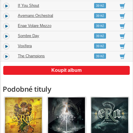
If You Shout
5.
03:44
39 Kč
Avemano Orchestral
6.
04:16
39 Kč
Enae Volare Mezzo
7.
03:33
39 Kč
Sombre Day
8.
03:41
39 Kč
Voxifera
9.
04:21
39 Kč
The Champions
10.
03:23
39 Kč
Koupit album
Podobné tituly