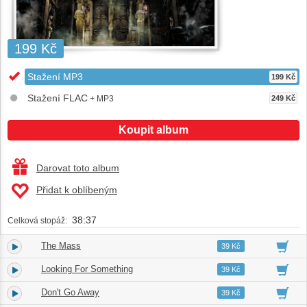
199 Kč
Stažení MP3
199 Kč
Stažení FLAC
+ MP3
249 Kč
Koupit album
Darovat toto album
Přidat k oblíbeným
38:37
Celková stopáž:
The Mass
1.
03:37
39 Kč
Looking For Something
2.
04:04
39 Kč
Don't Go Away
3.
04:22
39 Kč