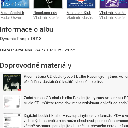
Mezinárodní hudební soutěž Pražské jaro 2025 - Hoboj
Nečekaná návštěva
Mini Jazz Klub 01
Vladimír Klusák
Fedor Osver
Vladimír Klusák
Vladimír Klusák
Vladimír Klusák
Informace o albu
Dynamic Range: DR13
Hi-Res verze alba: WAV / 192 kHz / 24 bit
Doprovodné materiály
Přední strana CD obalu (cover) k albu Fascinující rytmus ve f
přikládán v dostatečné kvalitě, vhodné i pro tisk.
Zadní strana CD obalu k albu Fascinující rytmus ve formátu PD
Audio CD, můžete tento dokument vytisknout a vložit do zadní 
Digitální booklet k albu Fascinující rytmus ve formátu PDF o ve
viditelných na profilu alba může obsahovat podrobné informace
včetně seznamu participujících umělců, přesného data a místa