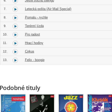
Ještě trochu swingu
6.
Letecká pošta (Air Mail Special)
7.
Pomalu - rychle
8.
Terénní jízda
9.
Pro radost
10.
Hrací hodiny
11.
Cirkus
12.
Felix - boogie
13.
Podobné tituly
novinka