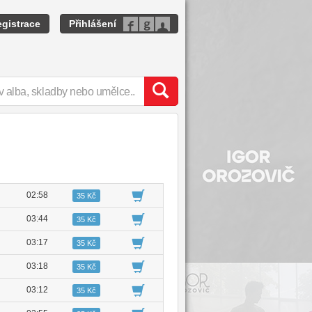
gistrace
Přihlášení
02:58
35 Kč
03:44
35 Kč
03:17
35 Kč
03:18
35 Kč
03:12
35 Kč