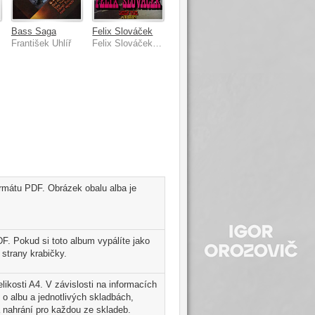
Bass Saga
Felix Slováček
František Uhlíř
Felix Slováček, Ladislav Štaidl se svým orchestrem
ormátu PDF. Obrázek obalu alba je
F. Pokud si toto album vypálíte jako
strany krabičky.
likosti A4. V závislosti na informacích
 o albu a jednotlivých skladbách,
 nahrání pro každou ze skladeb.