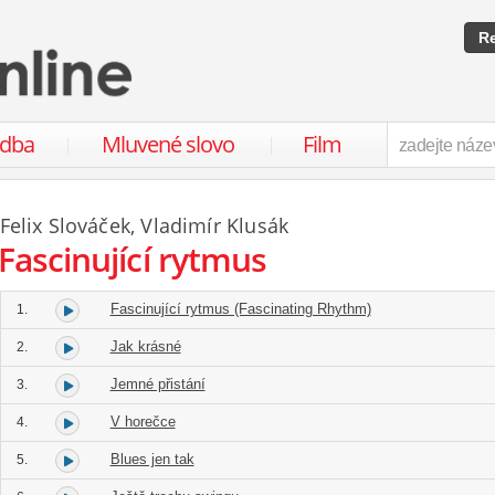
Re
udba
Mluvené slovo
Film
Felix Slováček
,
Vladimír Klusák
Fascinující rytmus
Fascinující rytmus (Fascinating Rhythm)
1.
Jak krásné
2.
Jemné přistání
3.
V horečce
4.
Blues jen tak
5.