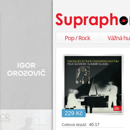
Pop / Rock
Vážná h
229 Kč
40:17
Celková stopáž: