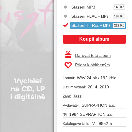
Stažení MP3
149 Kč
Stažení FLAC
+ MP3
199 Kč
Stažení Hi-Res
+ MP3
229 Kč
Koupit album
Darovat toto album
Přidat k oblíbeným
WAV 24 bit / 192 kHz
Formát:
26. 4. 2019
Datum vydání:
Jazz
Žánr:
SUPRAPHON a.s.
Vydavatel:
1984 SUPRAPHON a.s.
(P)
VT 9852-5
Katalogové číslo: