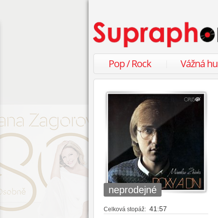
Pop / Rock
Vážná h
neprodejné
41:57
Celková stopáž: