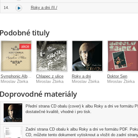
Roky a dni /II./
14.
Podobné tituly
akce
Symphonic Album
Chlapec z ulice
Roky a dni
Doktor Sen
Miroslav Žbirka
Miroslav Žbirka
Miroslav Žbirka
Miroslav Žbirka
Doprovodné materiály
Přední strana CD obalu (cover) k albu Roky a dni ve formátu P
dostatečné kvalitě, vhodné i pro tisk.
Zadní strana CD obalu k albu Roky a dni ve formátu PDF. Pokud
CD, můžete tento dokument vytisknout a vložit do zadní strany