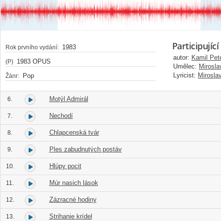
Participující
1983
Rok prvního vydání:
autor:
Kamil Pete
1983 OPUS
(P)
Umělec:
Mirosla
Lyricist:
Mirosla
Pop
Žánr:
Motýl Admirál
6.
Nechodí
7.
Chlapcenská tvár
8.
Ples zabudnutých postáv
9.
Hlúpy pocit
10.
Múr nasich lások
11.
Zázracné hodiny
12.
Strihanie krídel
13.