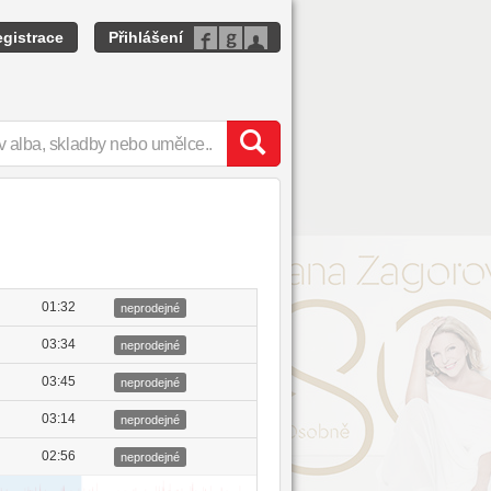
gistrace
Přihlášení
01:32
neprodejné
03:34
neprodejné
03:45
neprodejné
03:14
neprodejné
02:56
neprodejné