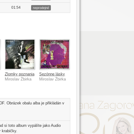
01:54
neprodejné
Zlomky poznania
Sezónne lásky
Miroslav Žbirka
Miroslav Žbirka
DF. Obrázek obalu alba je přikládán v
 si toto album vypálíte jako Audio
 krabičky.