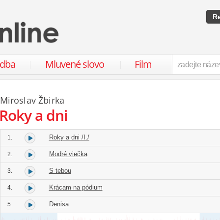
Re
udba
Mluvené slovo
Film
Miroslav Žbirka
Roky a dni
Roky a dni /I./
1.
Modré viečka
2.
S tebou
3.
Krácam na pódium
4.
Denisa
5.