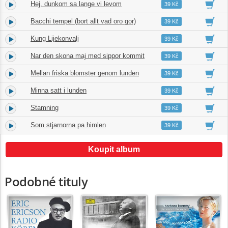
Hej, dunkom sa lange vi levom
14.
01:40
39 Kč
Bacchi tempel (bort allt vad oro gor)
15.
02:12
39 Kč
Kung Lijekonvalj
16.
03:18
39 Kč
Nar den skona maj med sippor kommit
17.
01:26
39 Kč
Mellan friska blomster genom lunden
18.
02:30
39 Kč
Minna satt i lunden
19.
02:26
39 Kč
Stamning
20.
02:30
39 Kč
Som stjarnorna pa himlen
21.
03:38
39 Kč
Koupit album
Podobné tituly