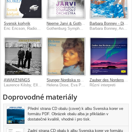
Svensk korlyrik
Neeme Jarvi & Gothenburg Symphony Orchestra
Barbara Bonney - Diamonds In The Snow
Eric Ericson, Radiokoren
Gothenburg Symphony Orchestra, Neeme Jarvi
Barbara Bonney, Antonio Pappano
AWAKENINGS
Sjunger Nordiska romanser
Zauber des Nordens - Skandinavische Romantik
Laurence Kilsby, Ella O'Neill
Helena Dose, Eva Pataki
Různí interpreti
Doprovodné materiály
Přední strana CD obalu (cover) k albu Svenska korer ve
formátu PDF. Obrázek obalu alba je přikládán v
dostatečné kvalitě, vhodné i pro tisk.
Zadní strana CD obalu k albu Svenska korer ve formátu