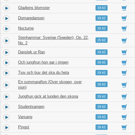
Gladjens blomster
2.
01:35
39 Kč
Domaredansen
3.
01:56
39 Kč
Nocturne
4.
03:12
39 Kč
Stenhammar: Sverige (Sweden), Op. 22,
5.
02:33
25 Kč
No. 2
Danslek ur Ran
6.
02:45
39 Kč
Och jungfrun hon gar i ringen
7.
01:12
39 Kč
Tjuv och tjuv det ska du heta
8.
01:26
39 Kč
En sommarafton (Over skogen, over
9.
02:45
39 Kč
sjon)
Jungfrun gick at lunden den skona
10.
01:05
39 Kč
Studentsangen
11.
01:35
39 Kč
Varsang
12.
01:15
39 Kč
Pingst
13.
01:50
39 Kč