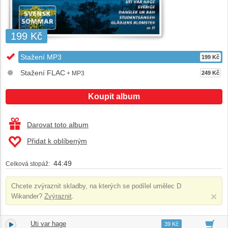
199 Kč
Stažení MP3
199 Kč
Stažení FLAC
+ MP3
249 Kč
Koupit album
Darovat toto album
Přidat k oblíbeným
44:49
Celková stopáž:
Chcete zvýraznit skladby, na kterých se podílel umělec
D
×
Wikander
?
Zvýraznit
.
Uti var hage
1.
02:00
39 Kč