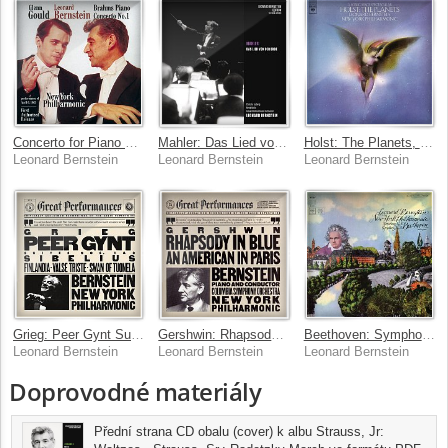
Concerto for Piano and Orchestra No. 1 in D Minor, Op. 15
Mahler: Das Lied von der Erde
Holst: The Planets, Op. 32 (Remastered)
Leonard Bernstein
Leonard Bernstein
Leonard Bernstein
Grieg: Peer Gynt Suite No. 1 & No. 2 & Sibelius: Finlandia & Valse Triste & The Swan of Tuonela
Gershwin: Rhapsody in Blue/An American in Paris
Beethoven: Symphony No. 2 in D Major, Op. 36 & Symphony No. 1 in C Major, Op. 21 (Remastered)
Leonard Bernstein
Leonard Bernstein
Leonard Bernstein
Doprovodné materiály
Přední strana CD obalu (cover) k albu Strauss, Jr: