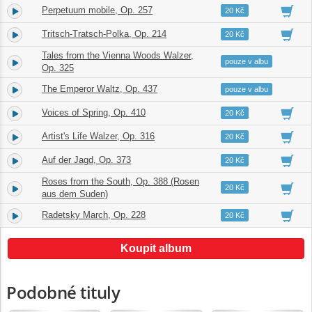
Perpetuum mobile, Op. 257
3.
02:56
20 Kč
Tritsch-Tratsch-Polka, Op. 214
4.
02:46
20 Kč
Tales from the Vienna Woods Walzer,
5.
13:29
pouze v albu
Op. 325
The Emperor Waltz, Op. 437
6.
11:04
pouze v albu
Voices of Spring, Op. 410
7.
05:53
20 Kč
Artist's Life Walzer, Op. 316
8.
07:26
20 Kč
Auf der Jagd, Op. 373
9.
02:21
20 Kč
Roses from the South, Op. 388 (Rosen
10.
09:44
20 Kč
aus dem Suden)
Radetsky March, Op. 228
11.
02:25
20 Kč
Koupit album
Podobné tituly