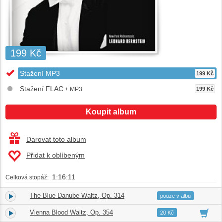
199 Kč
Stažení MP3
199 Kč
Stažení FLAC
+ MP3
199 Kč
Koupit album
Darovat toto album
Přidat k oblíbeným
1:16:11
Celková stopáž:
The Blue Danube Waltz, Op. 314
1.
10:19
pouze v albu
Vienna Blood Waltz, Op. 354
2.
07:48
20 Kč