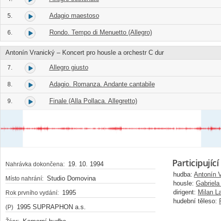
Adagio maestoso
5.
Rondo. Tempo di Menuetto (Allegro)
6.
Antonín Vranický – Koncert pro housle a orchestr C dur
Allegro giusto
7.
Adagio. Romanza. Andante cantabile
8.
Finale (Alla Pollaca. Allegretto)
9.
Participující
19. 10. 1994
Nahrávka dokončena:
hudba:
Antonín 
Studio Domovina
Místo nahrání:
housle:
Gabriel
dirigent:
Milan La
1995
Rok prvního vydání:
hudební těleso:
1995 SUPRAPHON a.s.
(P)