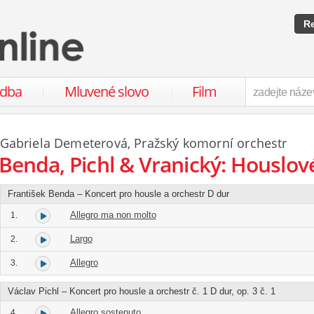
Re
udba
Mluvené slovo
Film
Gabriela Demeterová
,
Pražský komorní orchestr
Benda, Pichl & Vranický: Houslov
František Benda – Koncert pro housle a orchestr D dur
Allegro ma non molto
1.
Largo
2.
Allegro
3.
Václav Pichl – Koncert pro housle a orchestr č. 1 D dur, op. 3 č. 1
Allegro sostenuto
4.