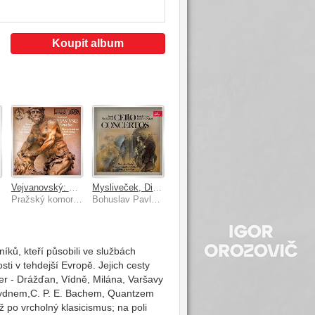
Koupit album
e...
Vejvanovský: Sonáty a serenády
Mysliveček, Dittersdorf: Koncerty pro violoncello a orchestr
Pražský komorní orchestr, Libor Pešek
Bohuslav Pavlas, Pražský komorní orchestr, Hubert Soudant
níků, kteří působili ve službách
sti v tehdejší Evropě. Jejich cesty
r - Drážďan, Vídně, Milána, Varšavy
 Haydnem,C. P. E. Bachem, Quantzem
 po vrcholný klasicismus; na poli