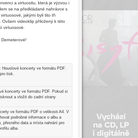
venci a virtuositu, která je výzvou i
ledem se na předkládané nahrávce s
tuosové, jakými byli tito tři
. Ovšem videoklip přiložený k této
ší virtuosové.
y Demeterové!
ý: Houslové koncerty ve formátu PDF.
ro tisk.
ové koncerty ve formátu PDF. Pokud si
sknout a vložit do zadní strany
certy ve formátu PDF o velikosti A4. V
ahovat podrobné informace o albu a
, přesného data a místa nahrání pro
ofilu alba.