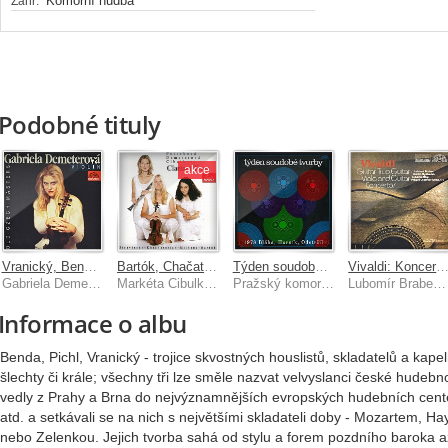
Komorní hudba
Žánr:
Podobné tituly
akce
Vranický, Benda, Pichl: Houslové koncerty
Bartók, Chačaturjan, Milhaud, Stravinskij: Klarinetová tria
Týden soudobé tvorby 1978 / Bláha, Hurník, Odstrčil
Vivaldi: Koncerty pro kytaru, smyčc
Gabriela Demeterová, Pražský komorní orchestr/Milan Lajčík
Markéta Cibulková, Gabriela Demeterová, Ludmila Peterková
Pražský komorní orchestr, Vladimír Válek
Lubomír Brabec, Martin Mysliveček, Lubomír Malý, Pražský komorní orchestr
Informace o albu
Benda, Pichl, Vranický - trojice skvostných houslistů, skladatelů a kapel
šlechty či krále; všechny tři lze směle nazvat velvyslanci české hudebno
vedly z Prahy a Brna do nejvýznamnějších evropských hudebních cente
atd. a setkávali se na nich s největšími skladateli doby - Mozartem,
nebo Zelenkou. Jejich tvorba sahá od stylu a forem pozdního baroka až