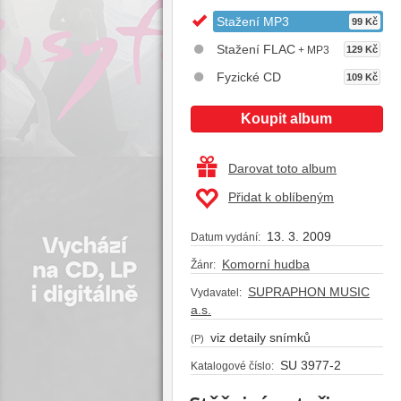
Stažení MP3
99 Kč
Stažení FLAC
+ MP3
129 Kč
Fyzické CD
109 Kč
Koupit album
Darovat toto album
Přidat k oblíbeným
13. 3. 2009
Datum vydání:
Komorní hudba
Žánr:
SUPRAPHON MUSIC
Vydavatel:
a.s.
viz detaily snímků
(P)
SU 3977-2
Katalogové číslo: