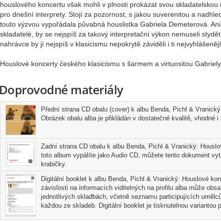
houslového koncertu však mohli v plnosti prokázat svou skladatelskou in
pro dnešní interprety. Stojí za pozornost, s jakou suverenitou a nadh
touto výzvou vypořádala půvabná houslistka Gabriela Demeterová. Ani vir
skladatelé, by se nejspíš za takový interpretační výkon nemuseli stydět
nahrávce by jí nejspíš v klasicismu nepokrytě záviděli i ti nejvyhlášeněj
Houslové koncerty českého klasicismu s šarmem a virtuositou Gabriel
Doprovodné materiály
Přední strana CD obalu (cover) k albu Benda, Pichl & Vranick
Obrázek obalu alba je přikládán v dostatečné kvalitě, vhodné i p
Zadní strana CD obalu k albu Benda, Pichl & Vranický: Housl
toto album vypálíte jako Audio CD, můžete tento dokument vyti
krabičky.
Digitální booklet k albu Benda, Pichl & Vranický: Houslové kon
závislosti na informacích viditelných na profilu alba může obs
jednotlivých skladbách, včetně seznamu participujících umělců
každou ze skladeb. Digitální booklet je tisknutelnou variantou pr