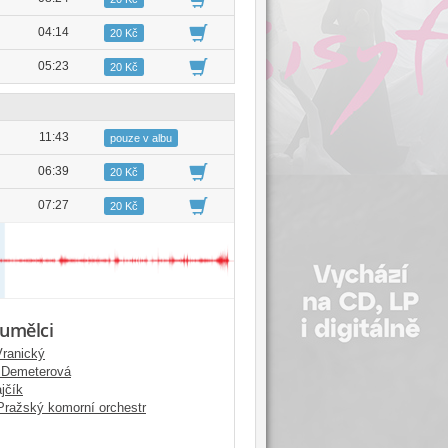
04:14
20 Kč
05:23
20 Kč
11:43
pouze v albu
06:39
20 Kč
07:27
20 Kč
 umělci
Vranický
a Demeterová
jčík
Pražský komorní orchestr