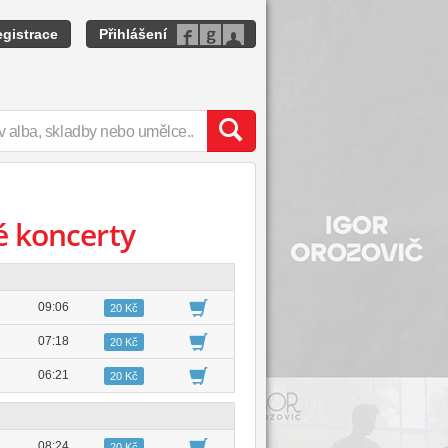
gistrace
Přihlášení
é koncerty
09:06
20 Kč
07:18
20 Kč
06:21
20 Kč
08:24
20 Kč