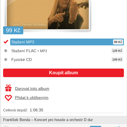
99 Kč
Stažení MP3
99 Kč
Stažení FLAC
+ MP3
129 Kč
Fyzické CD
109 Kč
Koupit album
Darovat toto album
Přidat k oblíbeným
1:06:35
Celková stopáž:
František Benda – Koncert pro housle a orchestr D dur