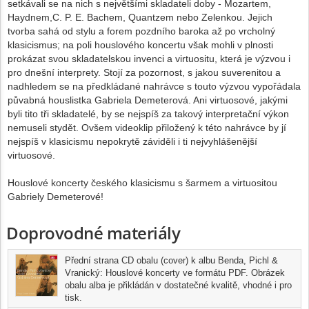
setkávali se na nich s největšími skladateli doby - Mozartem,
Haydnem,C. P. E. Bachem, Quantzem nebo Zelenkou. Jejich
tvorba sahá od stylu a forem pozdního baroka až po vrcholný
klasicismus; na poli houslového koncertu však mohli v plnosti
prokázat svou skladatelskou invenci a virtuositu, která je výzvou i
pro dnešní interprety. Stojí za pozornost, s jakou suverenitou a
nadhledem se na předkládané nahrávce s touto výzvou vypořádala
půvabná houslistka Gabriela Demeterová. Ani virtuosové, jakými
byli tito tři skladatelé, by se nejspíš za takový interpretační výkon
nemuseli stydět. Ovšem videoklip přiložený k této nahrávce by jí
nejspíš v klasicismu nepokrytě záviděli i ti nejvyhlášenější
virtuosové.
Houslové koncerty českého klasicismu s šarmem a virtuositou
Gabriely Demeterové!
Doprovodné materiály
Přední strana CD obalu (cover) k albu Benda, Pichl &
Vranický: Houslové koncerty ve formátu PDF. Obrázek
obalu alba je přikládán v dostatečné kvalitě, vhodné i pro
tisk.