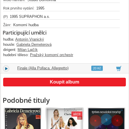
1995
Rok prvního vydání:
1995 SUPRAPHON a.s.
(P)
Komorní hudba
Žánr:
Participující umělci
hudba:
Antonín Vranický
housle:
Gabriela Demeterová
dirigent:
Milan Lajčík
hudební těleso:
Pražský komorní orchestr
Finale (Alla Pollaca. Allegretto)
9.
07:27
20 Kč
Koupit album
Podobné tituly
akce