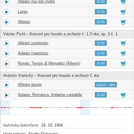
Allegro ma non molto
1.
09:06
20 Kč
Largo
2.
07:18
20 Kč
Allegro
3.
06:21
20 Kč
Václav Pichl – Koncert pro housle a orchestr č. 1 D dur, op. 3 č. 1
Allegro sostenuto
4.
08:24
20 Kč
Adagio maestoso
5.
04:14
20 Kč
Rondo. Tempo di Menuetto (Allegro)
6.
05:23
20 Kč
Antonín Vranický – Koncert pro housle a orchestr C dur
Allegro giusto
7.
11:43
pouze v albu
Adagio. Romanza. Andante cantabile
8.
06:39
20 Kč
19. 10. 1994
Nahrávka dokončena:
Studio Domovina
Místo nahrání: