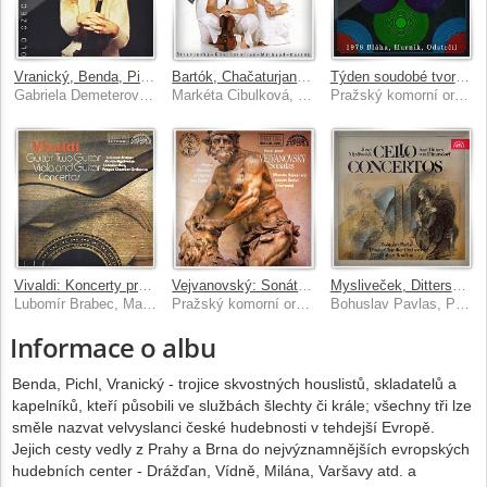
Vranický, Benda, Pichl: Houslové koncerty
Bartók, Chačaturjan, Milhaud, Stravinskij: Klarinetová tria
Týden soudobé tvorby 1978 / Bláha, Hurník, Odstrčil
Gabriela Demeterová, Pražský komorní orchestr/Milan Lajčík
Markéta Cibulková, Gabriela Demeterová, Ludmila Peterková
Pražský komorní orchestr, Vladimír Válek
Vivaldi: Koncerty pro kytaru, smyčce...
Vejvanovský: Sonáty a serenády
Mysliveček, Dittersdorf: Koncerty pro violoncello a orchestr
Lubomír Brabec, Martin Mysliveček, Lubomír Malý, Pražský komorní orchestr
Pražský komorní orchestr, Libor Pešek
Bohuslav Pavlas, Pražský komorní orchestr, Hubert Soudant
Informace o albu
Benda, Pichl, Vranický - trojice skvostných houslistů, skladatelů a
kapelníků, kteří působili ve službách šlechty či krále; všechny tři lze
směle nazvat velvyslanci české hudebnosti v tehdejší Evropě.
Jejich cesty vedly z Prahy a Brna do nejvýznamnějších evropských
hudebních center - Drážďan, Vídně, Milána, Varšavy atd. a