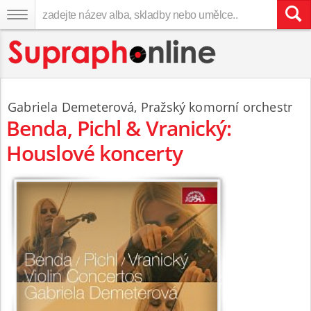
Gabriela Demeterová
,
Pražský komorní orchestr
Benda, Pichl & Vranický:
Houslové koncerty