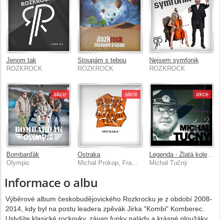
Jenom tak
Stoupám s tebou
Nejsem symfonik
ROZKROCK
ROZKROCK
ROZKROCK
akce
akce
akce
Bombarďák
Ostraka
Legenda - Zlatá kolekce
Olympic
Michal Prokop, Framus Five
Michal Tučný
Informace o albu
Výběrové album českobudějovického Rozkrocku je z období 2008-
2014, kdy byl na postu leadera zpěvák Jirka "Kombi" Komberec.
Uslyšíte klasické rockovky, závan funky nalády a krásné ploužáky...