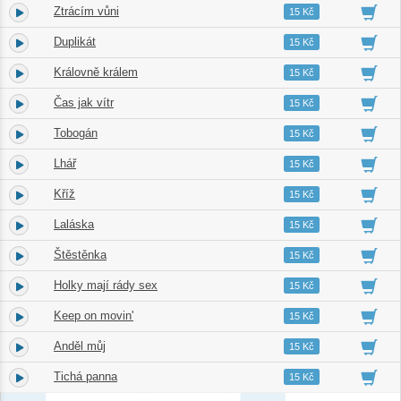
Ztrácím vůni
4.
04:27
15 Kč
Duplikát
5.
03:43
15 Kč
Královně králem
6.
04:06
15 Kč
Čas jak vítr
7.
03:02
15 Kč
Tobogán
8.
03:41
15 Kč
Lhář
9.
04:16
15 Kč
Kříž
10.
03:25
15 Kč
Laláska
11.
03:44
15 Kč
Štěstěnka
12.
04:49
15 Kč
Holky mají rády sex
13.
03:44
15 Kč
Keep on movin'
14.
03:42
15 Kč
Anděl můj
15.
02:48
15 Kč
Tichá panna
16.
04:25
15 Kč