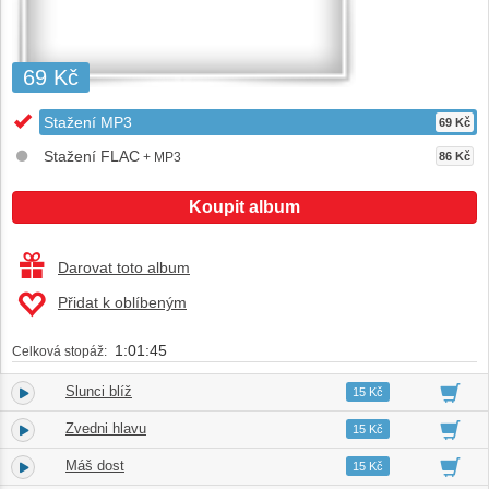
69 Kč
Stažení MP3
69 Kč
Stažení FLAC
+ MP3
86 Kč
Koupit album
Darovat toto album
Přidat k oblíbeným
1:01:45
Celková stopáž:
Slunci blíž
1.
03:59
15 Kč
Zvedni hlavu
2.
03:43
15 Kč
Máš dost
3.
04:11
15 Kč