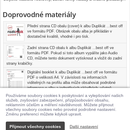
Doprovodné materiály
Přední strana CD obalu (cover) k albu Duplikát ...best off
ve formátu PDF. Obrázek obalu alba je přikládán v
dostatečné kvalitě, vhodné i pro tisk.
Zadní strana CD obalu k albu Duplikát ...best off ve
formátu PDF. Pokud si toto album vypálíte jako Audio
CD, můžete tento dokument vytisknout a vložit do zadní
strany krabičky.
Digitální booklet k albu Duplikát ...best off ve formátu
PDF o velikosti A4. V závislosti na informacích
viditelných na profilu alba může obsahovat podrobné
informace o albu a jednotlivých skladbách, včetně
seznamu participujících umělců, přesného data a místa
Používáme soubory cookies k poskytování a vylepšování našich
nahrání pro každou ze skladeb. Digitální booklet je tisknutelnou
služeb, zvyšování zabezpečení, přizpůsobování obsahu,
variantou profilu alba.
reklamním účelům a měření návštěvnosti. Můžete přijmout
všechny soubory cookies nebo provést podrobné nastavení.
Pro možnost stažení doprovodných materiálů je nutné mít zakoupenu
Změnu preferencí můžete kdykoli upravit.
minimálně jednu skladbu z tohoto alba.
Přijmout všechny cookies
Další nastavení