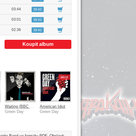
03:44
39 Kč
03:01
39 Kč
02:36
39 Kč
Koupit album
akce
Waiting (BBC Live Session)
American Idiot
Green Day
Green Day
avorite Band ve formátu PDF. Obrázek