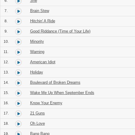
She
6.
Brain Stew
7.
Hitchin' A Ride
8.
Good Riddance (Time of Your Life)
9.
Minority
10.
Warning
11.
American Idiot
12.
Holiday
13.
Boulevard of Broken Dreams
14.
Wake Me Up When September Ends
15.
Know Your Enemy
16.
21 Guns
17.
Oh Love
18.
Bang Bang
19.