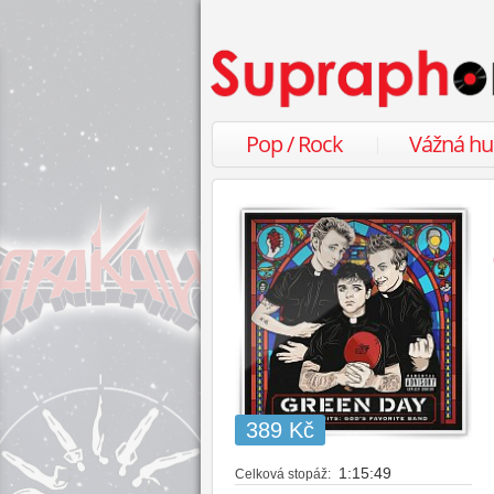
Pop / Rock
Vážná h
389 Kč
1:15:49
Celková stopáž: