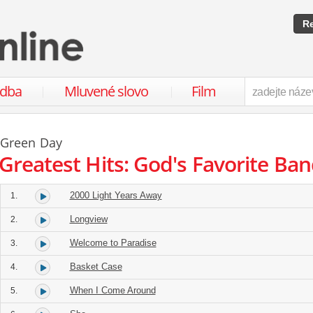
Re
udba
Mluvené slovo
Film
Green Day
Greatest Hits: God's Favorite Ba
2000 Light Years Away
1.
Longview
2.
Welcome to Paradise
3.
Basket Case
4.
When I Come Around
5.