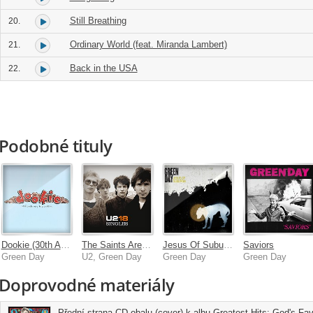
Still Breathing
20.
Ordinary World (feat. Miranda Lambert)
21.
Back in the USA
22.
Podobné tituly
Dookie (30th Anniversary Deluxe Edition)
The Saints Are Coming
Jesus Of Suburbia
Saviors
Green Day
U2, Green Day
Green Day
Green Day
Doprovodné materiály
Přední strana CD obalu (cover) k albu Greatest Hits: God's F