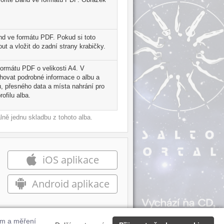
nd ve formátu PDF. Pokud si toto
t a vložit do zadní strany krabičky.
 formátu PDF o velikosti A4. V
ahovat podrobné informace o albu a
, přesného data a místa nahrání pro
ofilu alba.
ně jednu skladbu z tohoto alba.
iOS aplikace
Android aplikace
ům a měření