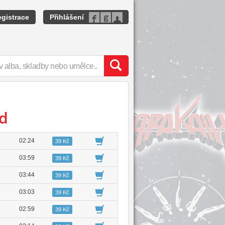
gistrace
Přihlášení
nd
02:24
39 Kč
03:59
39 Kč
03:44
39 Kč
03:03
39 Kč
02:59
39 Kč