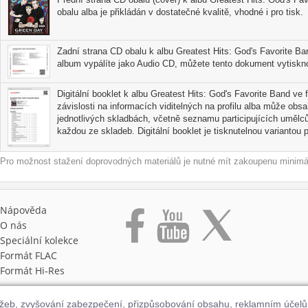
obalu alba je přikládán v dostatečné kvalitě, vhodné i pro tisk.
Zadní strana CD obalu k albu Greatest Hits: God's Favorite Ba
album vypálíte jako Audio CD, můžete tento dokument vytisknou
Digitální booklet k albu Greatest Hits: God's Favorite Band ve
závislosti na informacích viditelných na profilu alba může obs
jednotlivých skladbách, včetně seznamu participujících umělců
každou ze skladeb. Digitální booklet je tisknutelnou variantou pr
Pro možnost stažení doprovodných materiálů je nutné mít zakoupenu minimál
Nápověda
O nás
Speciální kolekce
Formát FLAC
Formát Hi‑Res
užeb, zvyšování zabezpečení, přizpůsobování obsahu, reklamním účel